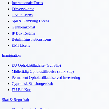
Internationale Trusts
Erhvervskonto
CASP Licens
Spil & Gambling Licens
Genhjemkomst
IP Box Regime
Betalingsinstitutionslicens
EMI Licens
Immigration
EU Opholdstilladelse (Gul Slip)
Midlertidig Opholdstilladelse (Pink Slip)
Permanent Opholdstilladelse ved Investering
Cypriotisk Statsborgerskab
EU Blå Kort
Skat & Regnskab