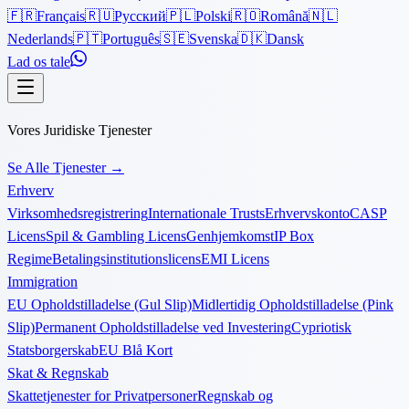
🇫🇷
Français
🇷🇺
Русский
🇵🇱
Polski
🇷🇴
Română
🇳🇱
Nederlands
🇵🇹
Português
🇸🇪
Svenska
🇩🇰
Dansk
Lad os tale
Vores Juridiske Tjenester
Se Alle Tjenester
→
Erhverv
Virksomhedsregistrering
Internationale Trusts
Erhvervskonto
CASP
Licens
Spil & Gambling Licens
Genhjemkomst
IP Box
Regime
Betalingsinstitutionslicens
EMI Licens
Immigration
EU Opholdstilladelse (Gul Slip)
Midlertidig Opholdstilladelse (Pink
Slip)
Permanent Opholdstilladelse ved Investering
Cypriotisk
Statsborgerskab
EU Blå Kort
Skat & Regnskab
Skattetjenester for Privatpersoner
Regnskab og