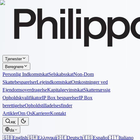
Tjenester
Beregnere
Personlig Indkomstskat
Selskabsskat
Non-Dom
Skattebesparelser
Lejeindkomstskat
Omkostninger ved
Ejendomsoverdragelse
Kapitalgevinstskat
Skattemæssig
Opholdskvalifikator
IP Box besparelser
IP Box
berettigelse
Opholdstilladelsesfinder
Artikler
Om Os
Karrierer
Kontakt
⌘K
da
🇬🇧
English
🇬🇷
Ελληνικά
🇩🇪
Deutsch
🇪🇸
Español
🇮🇹
Italiano