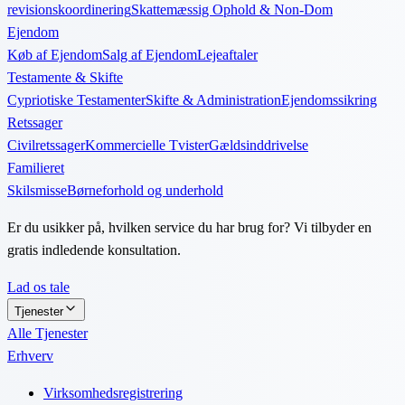
revisionskoordinering
Skattemæssig Ophold & Non-Dom
Ejendom
Køb af Ejendom
Salg af Ejendom
Lejeaftaler
Testamente & Skifte
Cypriotiske Testamenter
Skifte & Administration
Ejendomssikring
Retssager
Civilretssager
Kommercielle Tvister
Gældsinddrivelse
Familieret
Skilsmisse
Børneforhold og underhold
Er du usikker på, hvilken service du har brug for? Vi tilbyder en
gratis indledende konsultation.
Lad os tale
Tjenester
Alle Tjenester
Erhverv
Virksomhedsregistrering