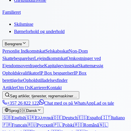
Gældsinddrivelse
Familieret
Skilsmisse
Børneforhold og underhold
Beregnere
Personlig Indkomstskat
Selskabsskat
Non-Dom
Skattebesparelser
Lejeindkomstskat
Omkostninger ved
Ejendomsoverdragelse
Kapitalgevinstskat
Skattemæssig
Opholdskvalifikator
IP Box besparelser
IP Box
berettigelse
Opholdstilladelsesfinder
Artikler
Om Os
Karrierer
Kontakt
Søg artikler, tjenester, regnemaskiner…
+357 26 822 122
Chat med os på WhatsApp
Lad os tale
Sprog
🇩🇰
Dansk
🇬🇧
English
🇬🇷
Ελληνικά
🇩🇪
Deutsch
🇪🇸
Español
🇮🇹
Italiano
🇫🇷
Français
🇷🇺
Русский
🇵🇱
Polski
🇷🇴
Română
🇳🇱