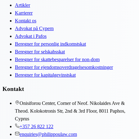
Artikler
Karrierer
Kontakt os
Advokat på Cypern
Advokat i Pafos
Beregner for personlig indkomstskat
Beregner for selskabsskat
Beregner for skattebesparelser for non-dom
Beregner for ejendomsoverdragelsesomkostninger
Beregner for kapitalgevinstskat
Kontakt
Onisiforou Center, Corner of Neof. Nikolaides Ave &
Theod. Kolokotronis Str, 2nd & 3rd Floor, 8011 Paphos,
Cyprus
+357 26 822 122
enquiries@philippoulaw.com