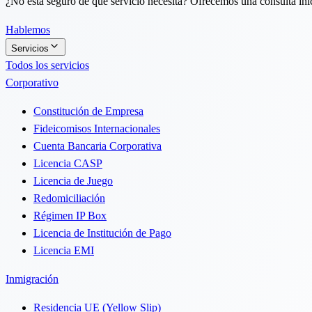
¿No está seguro de qué servicio necesita? Ofrecemos una consulta inici
Hablemos
Servicios
Todos los servicios
Corporativo
Constitución de Empresa
Fideicomisos Internacionales
Cuenta Bancaria Corporativa
Licencia CASP
Licencia de Juego
Redomiciliación
Régimen IP Box
Licencia de Institución de Pago
Licencia EMI
Inmigración
Residencia UE (Yellow Slip)