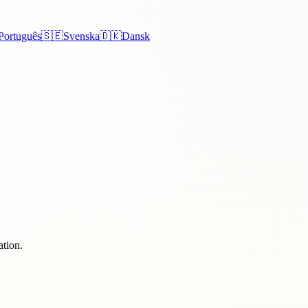
Português
🇸🇪
Svenska
🇩🇰
Dansk
ation.