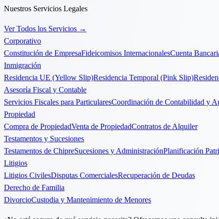
Nuestros Servicios Legales
Ver Todos los Servicios
→
Corporativo
Constitución de Empresa
Fideicomisos Internacionales
Cuenta Bancari
Inmigración
Residencia UE (Yellow Slip)
Residencia Temporal (Pink Slip)
Residen
Asesoría Fiscal y Contable
Servicios Fiscales para Particulares
Coordinación de Contabilidad y Au
Propiedad
Compra de Propiedad
Venta de Propiedad
Contratos de Alquiler
Testamentos y Sucesiones
Testamentos de Chipre
Sucesiones y Administración
Planificación Patr
Litigios
Litigios Civiles
Disputas Comerciales
Recuperación de Deudas
Derecho de Familia
Divorcio
Custodia y Mantenimiento de Menores