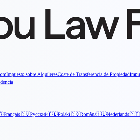
Dom
Impuesto sobre Alquileres
Coste de Transferencia de Propiedad
Impu
idencia
🇷
Français
🇷🇺
Русский
🇵🇱
Polski
🇷🇴
Română
🇳🇱
Nederlands
🇵🇹