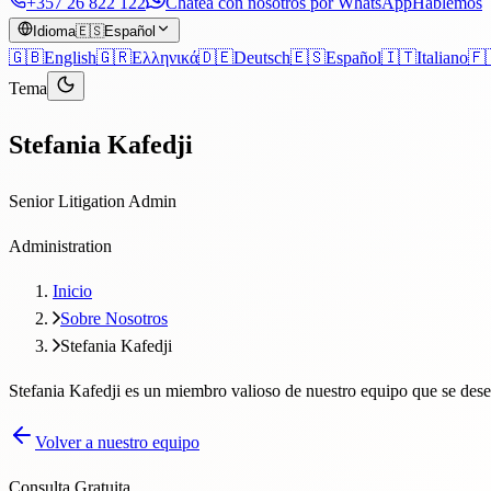
+357 26 822 122
Chatea con nosotros por WhatsApp
Hablemos
Idioma
🇪🇸
Español
🇬🇧
English
🇬🇷
Ελληνικά
🇩🇪
Deutsch
🇪🇸
Español
🇮🇹
Italiano
🇫
Tema
Stefania Kafedji
Senior Litigation Admin
Administration
Inicio
Sobre Nosotros
Stefania Kafedji
Stefania Kafedji es un miembro valioso de nuestro equipo que se de
Volver a nuestro equipo
Consulta Gratuita