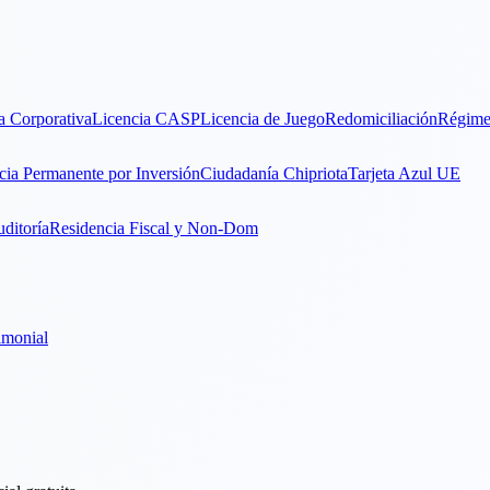
a Corporativa
Licencia CASP
Licencia de Juego
Redomiciliación
Régime
cia Permanente por Inversión
Ciudadanía Chipriota
Tarjeta Azul UE
ditoría
Residencia Fiscal y Non-Dom
imonial