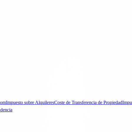
Dom
Impuesto sobre Alquileres
Coste de Transferencia de Propiedad
Impu
idencia