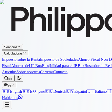
Servicios
Calculadoras
Impuesto sobre la Renta
Impuesto de Sociedades
Ahorro Fiscal Non-
Fiscal
Ahorros del IP Box
Elegibilidad para el IP Box
Buscador de Res
Artículos
Sobre nosotros
Carreras
Contacto
⌘K
es
🇬🇧
English
🇬🇷
Ελληνικά
🇩🇪
Deutsch
🇪🇸
Español
🇮🇹
Italiano
🇫
Hablemos