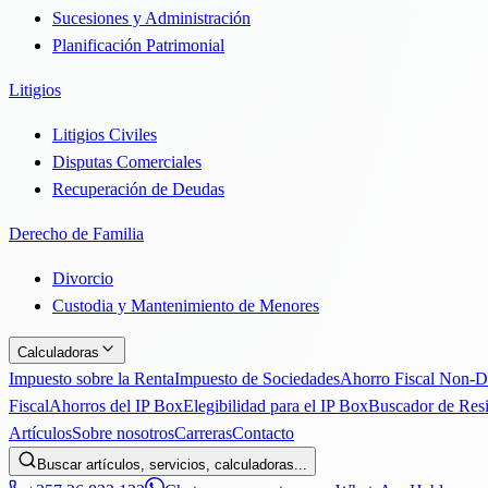
Sucesiones y Administración
Planificación Patrimonial
Litigios
Litigios Civiles
Disputas Comerciales
Recuperación de Deudas
Derecho de Familia
Divorcio
Custodia y Mantenimiento de Menores
Calculadoras
Impuesto sobre la Renta
Impuesto de Sociedades
Ahorro Fiscal Non-
Fiscal
Ahorros del IP Box
Elegibilidad para el IP Box
Buscador de Res
Artículos
Sobre nosotros
Carreras
Contacto
Buscar artículos, servicios, calculadoras...