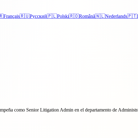
🇷
Français
🇷🇺
Русский
🇵🇱
Polski
🇷🇴
Română
🇳🇱
Nederlands
🇵🇹
sempeña como Senior Litigation Admin en el departamento de Administr