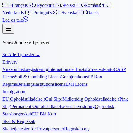
🇫🇷
Français
🇷🇺
Русский
🇵🇱
Polski
🇷🇴
Română
🇳🇱
Nederlands
🇵🇹
Português
🇸🇪
Svenska
🇩🇰
Dansk
Lad os tale
Vores Juridiske Tjenester
Se Alle Tjenester
→
Erhverv
Virksomhedsregistrering
Internationale Trusts
Erhvervskonto
CASP
Licens
Spil & Gambling Licens
Genhjemkomst
IP Box
Regime
Betalingsinstitutionslicens
EMI Licens
Immigration
EU Opholdstilladelse (Gul Slip)
Midlertidig Opholdstilladelse (Pink
Slip)
Permanent Opholdstilladelse ved Investering
Cypriotisk
Statsborgerskab
EU Blå Kort
Skat & Regnskab
Skattetjenester for Privatpersoner
Regnskab og