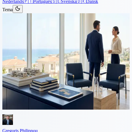
Nederlands
🇵🇹
Português
🇸🇪
Svenska
🇩🇰
Dansk
Tema
Artikler
›
Ejendom
3 min læsning
Sameje af Ejendom i Cypern:
Problemer og Juridiske
Løsninger
I Cypern er en betydelig del af fast ejendom fællesejet af to eller
flere personer. Dette opstår normalt gennem arv, ligedelte
donationer, fælles køb osv. Mens...
Gregoris Philippou