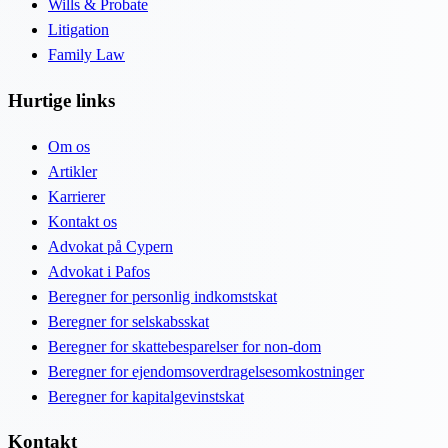
Wills & Probate
Litigation
Family Law
Hurtige links
Om os
Artikler
Karrierer
Kontakt os
Advokat på Cypern
Advokat i Pafos
Beregner for personlig indkomstskat
Beregner for selskabsskat
Beregner for skattebesparelser for non-dom
Beregner for ejendomsoverdragelsesomkostninger
Beregner for kapitalgevinstskat
Kontakt