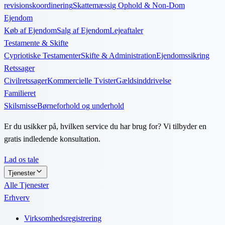
revisionskoordinering
Skattemæssig Ophold & Non-Dom
Ejendom
Køb af Ejendom
Salg af Ejendom
Lejeaftaler
Testamente & Skifte
Cypriotiske Testamenter
Skifte & Administration
Ejendomssikring
Retssager
Civilretssager
Kommercielle Tvister
Gældsinddrivelse
Familieret
Skilsmisse
Børneforhold og underhold
Er du usikker på, hvilken service du har brug for? Vi tilbyder en
gratis indledende konsultation.
Lad os tale
Tjenester
Alle Tjenester
Erhverv
Virksomhedsregistrering