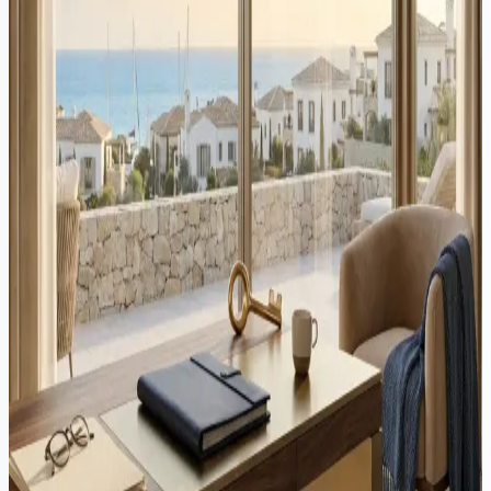
dækker begge processer sammen: ejendomskøb og PR-ansøgning,
med omkostninger, tidslinjer og almindelige fejl at undgå.
Ejendom
·
8 min læsning
Cyperns ejendomsmarked ved en skillevej: farerne ved
overregulering
Foreslåede restriktioner på ejendomskøb af ikke-EU-borgere i
Cypern kan adressere gyldige bekymringer, men timingen og
omfanget risikerer at sende et forkert signal til internationale
investorer. Det reelle problem er boligmangel, ikke udenlandsk
efterspørgsel.
Ejendom
·
5 min læsning
Cypern frigør tusindvis af blokerede sager om 'Trapped
Purchasers' ansøgninger gennem banebrydende juridisk
reform