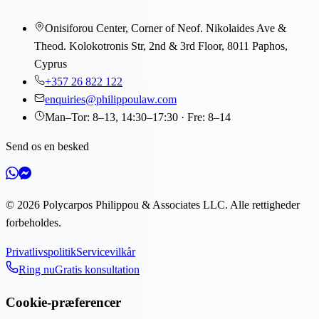
Onisiforou Center, Corner of Neof. Nikolaides Ave &
Theod. Kolokotronis Str, 2nd & 3rd Floor, 8011 Paphos,
Cyprus
+357 26 822 122
enquiries@philippoulaw.com
Man–Tor: 8–13, 14:30–17:30 · Fre: 8–14
Send os en besked
©
2026
Polycarpos Philippou & Associates LLC
.
Alle rettigheder
forbeholdes.
Privatlivspolitik
Servicevilkår
Ring nu
Gratis konsultation
Cookie-præferencer