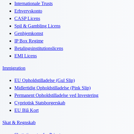
Internationale Trusts
Erhvervskonto
CASP Licens
Spil & Gambling Licens
Genhjemkomst
IP Box Regime
Betalingsinstitutionslicens
EMI Licens
Immigration
EU Opholdstilladelse (Gul Slip)
Midlertidig Opholdstilladelse (Pink Slip)
Permanent Opholdstilladelse ved Investering
Cypriotisk Statsborgerskab
EU Blå Kort
Skat & Regnskab