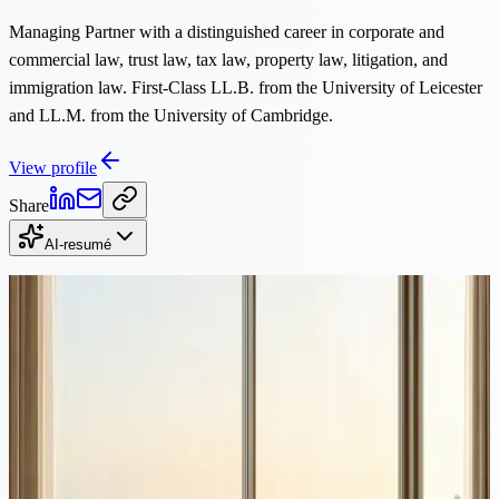
Managing Partner with a distinguished career in corporate and
commercial law, trust law, tax law, property law, litigation, and
immigration law. First-Class LL.B. from the University of Leicester
and LL.M. from the University of Cambridge.
View profile
Share
AI-resumé
Fortsæt med at læse
Ejendom
·
10 min læsning
Køb ejendom på Cypern og få opholdstilladelse: en kombineret
guide for investorer
Tusindvis af ikke-EU-borgere køber ejendom på Cypern hvert år for
at kvalificere sig til hurtig permanent opholdstilladelse. Denne guide