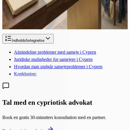
I et banebrydende skridt for at tackle en af Cyperns mest vedvarende
ejendomsudfordringer har Repræsentanternes Hus enstemmigt
vedtaget en ændringslov, der effektivt løser tusindvis af fastlåste...
Indholdsfortegnelse
Almindelige problemer med sameje i Cypern
Juridiske muligheder for samejere i Cypern
Hvordan man undgår samejeproblemer i Cypern
Konklusion:
Tal med en cypriotisk advokat
Book en gratis 30-minutters konsultation med en partner.