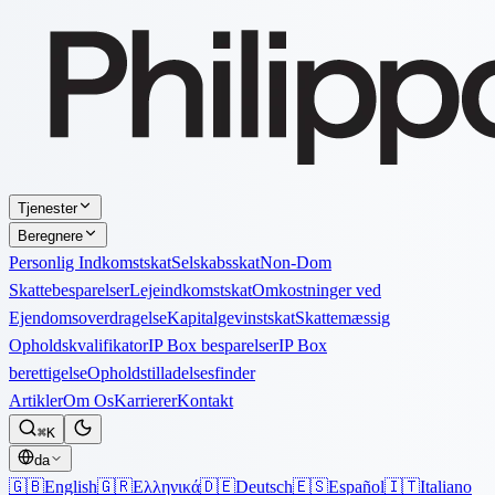
Tjenester
Beregnere
Personlig Indkomstskat
Selskabsskat
Non-Dom
Skattebesparelser
Lejeindkomstskat
Omkostninger ved
Ejendomsoverdragelse
Kapitalgevinstskat
Skattemæssig
Opholdskvalifikator
IP Box besparelser
IP Box
berettigelse
Opholdstilladelsesfinder
Artikler
Om Os
Karrierer
Kontakt
⌘K
da
🇬🇧
English
🇬🇷
Ελληνικά
🇩🇪
Deutsch
🇪🇸
Español
🇮🇹
Italiano