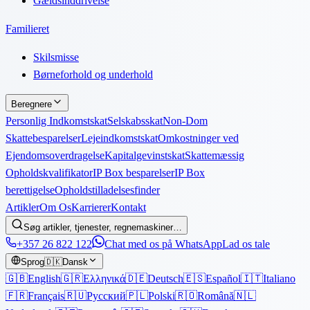
Gældsinddrivelse
Familieret
Skilsmisse
Børneforhold og underhold
Beregnere
Personlig Indkomstskat
Selskabsskat
Non-Dom
Skattebesparelser
Lejeindkomstskat
Omkostninger ved
Ejendomsoverdragelse
Kapitalgevinstskat
Skattemæssig
Opholdskvalifikator
IP Box besparelser
IP Box
berettigelse
Opholdstilladelsesfinder
Artikler
Om Os
Karrierer
Kontakt
Søg artikler, tjenester, regnemaskiner…
+357 26 822 122
Chat med os på WhatsApp
Lad os tale
Sprog
🇩🇰
Dansk
🇬🇧
English
🇬🇷
Ελληνικά
🇩🇪
Deutsch
🇪🇸
Español
🇮🇹
Italiano
🇫🇷
Français
🇷🇺
Русский
🇵🇱
Polski
🇷🇴
Română
🇳🇱