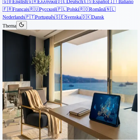
🇬🇧
English
🇬🇷
Ελληνικά
🇩🇪
Deutsch
🇪🇸
Español
🇮🇹
Italiano
🇫🇷
Français
🇷🇺
Русский
🇵🇱
Polski
🇷🇴
Română
🇳🇱
Nederlands
🇵🇹
Português
🇸🇪
Svenska
🇩🇰
Dansk
Thema
Artikelen
›
Immigratie
4 min lezen
Cyprus krijgt officieel toegang
tot het Schengen
Informatiesysteem (SIS)
Cyprus heeft onlangs zijn nationale veiligheidsmogelijkheden
versterkt door op 25 juli 2023 toegang te krijgen tot het Schengen
Informatiesysteem (SIS). Het SIS, dat gegevens bevat over 90
miljoen individuen, is...