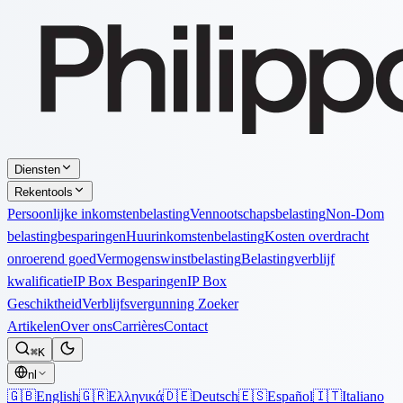
Diensten
Rekentools
Persoonlijke inkomstenbelasting
Vennootschapsbelasting
Non-Dom
belastingbesparingen
Huurinkomstenbelasting
Kosten overdracht
onroerend goed
Vermogenswinstbelasting
Belastingverblijf
kwalificatie
IP Box Besparingen
IP Box
Geschiktheid
Verblijfsvergunning Zoeker
Artikelen
Over ons
Carrières
Contact
⌘K
nl
🇬🇧
English
🇬🇷
Ελληνικά
🇩🇪
Deutsch
🇪🇸
Español
🇮🇹
Italiano