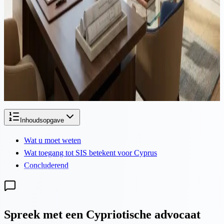
belasting, verblijfs- en structureringsgids 2026
Verhuizen van het Verenigd Koninkrijk naar Cyprus vereist
gecoördineerde planning in beide rechtsgebieden. Deze gids
behandelt de Statutory Residence Test, HMRC-melding, split year
behandeling, de UK IHT tail, de Pink Slip, Cyprus Non-Dom
status, de herziene 60-dagenregel en Cyprus bedrijfsstructurering
voor Britse ondernemers in 2026.
Inhoudsopgave
Wat u moet weten
Wat toegang tot SIS betekent voor Cyprus
Concluderend
Spreek met een Cypriotische advocaat