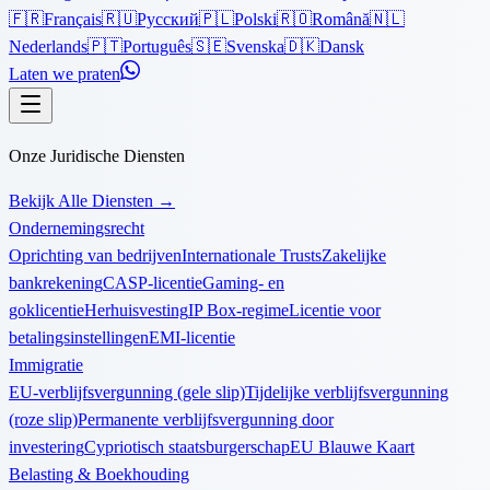
🇫🇷
Français
🇷🇺
Русский
🇵🇱
Polski
🇷🇴
Română
🇳🇱
Nederlands
🇵🇹
Português
🇸🇪
Svenska
🇩🇰
Dansk
Laten we praten
Onze Juridische Diensten
Bekijk Alle Diensten
→
Ondernemingsrecht
Oprichting van bedrijven
Internationale Trusts
Zakelijke
bankrekening
CASP-licentie
Gaming- en
goklicentie
Herhuisvesting
IP Box-regime
Licentie voor
betalingsinstellingen
EMI-licentie
Immigratie
EU-verblijfsvergunning (gele slip)
Tijdelijke verblijfsvergunning
(roze slip)
Permanente verblijfsvergunning door
investering
Cypriotisch staatsburgerschap
EU Blauwe Kaart
Belasting & Boekhouding