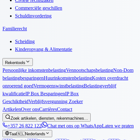
Civiele rechtszaken
Commerciële geschillen
Schuldinvordering
Familierecht
Scheiding
Kinderopvang & Alimentatie
Rekentools
Persoonlijke inkomstenbelasting
Vennootschapsbelasting
Non-Dom
belastingbesparingen
Huurinkomstenbelasting
Kosten overdracht
onroerend goed
Vermogenswinstbelasting
Belastingverblijf
kwalificatie
IP Box Besparingen
IP Box
Geschiktheid
Verblijfsvergunning Zoeker
Artikelen
Over ons
Carrières
Contact
Zoek artikelen, diensten, rekenmachines…
+357 26 822 122
Chat met ons op WhatsApp
Laten we praten
Taal
🇳🇱
Nederlands