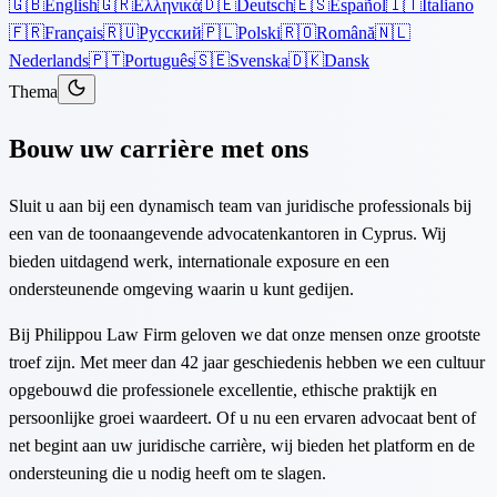
🇬🇧
English
🇬🇷
Ελληνικά
🇩🇪
Deutsch
🇪🇸
Español
🇮🇹
Italiano
🇫🇷
Français
🇷🇺
Русский
🇵🇱
Polski
🇷🇴
Română
🇳🇱
Nederlands
🇵🇹
Português
🇸🇪
Svenska
🇩🇰
Dansk
Thema
Bouw uw carrière met ons
Sluit u aan bij een dynamisch team van juridische professionals bij
een van de toonaangevende advocatenkantoren in Cyprus. Wij
bieden uitdagend werk, internationale exposure en een
ondersteunende omgeving waarin u kunt gedijen.
Bij Philippou Law Firm geloven we dat onze mensen onze grootste
troef zijn. Met meer dan 42 jaar geschiedenis hebben we een cultuur
opgebouwd die professionele excellentie, ethische praktijk en
persoonlijke groei waardeert. Of u nu een ervaren advocaat bent of
net begint aan uw juridische carrière, wij bieden het platform en de
ondersteuning die u nodig heeft om te slagen.