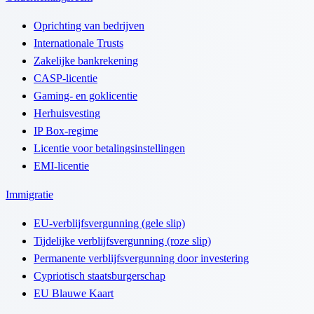
Oprichting van bedrijven
Internationale Trusts
Zakelijke bankrekening
CASP-licentie
Gaming- en goklicentie
Herhuisvesting
IP Box-regime
Licentie voor betalingsinstellingen
EMI-licentie
Immigratie
EU-verblijfsvergunning (gele slip)
Tijdelijke verblijfsvergunning (roze slip)
Permanente verblijfsvergunning door investering
Cypriotisch staatsburgerschap
EU Blauwe Kaart