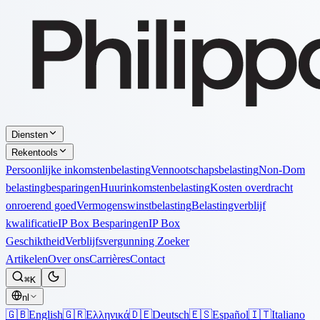
Diensten
Rekentools
Persoonlijke inkomstenbelasting
Vennootschapsbelasting
Non-Dom
belastingbesparingen
Huurinkomstenbelasting
Kosten overdracht
onroerend goed
Vermogenswinstbelasting
Belastingverblijf
kwalificatie
IP Box Besparingen
IP Box
Geschiktheid
Verblijfsvergunning Zoeker
Artikelen
Over ons
Carrières
Contact
⌘K
nl
🇬🇧
English
🇬🇷
Ελληνικά
🇩🇪
Deutsch
🇪🇸
Español
🇮🇹
Italiano