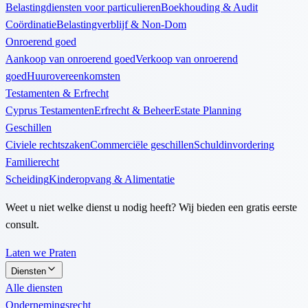
Belastingdiensten voor particulieren
Boekhouding & Audit
Coördinatie
Belastingverblijf & Non-Dom
Onroerend goed
Aankoop van onroerend goed
Verkoop van onroerend
goed
Huurovereenkomsten
Testamenten & Erfrecht
Cyprus Testamenten
Erfrecht & Beheer
Estate Planning
Geschillen
Civiele rechtszaken
Commerciële geschillen
Schuldinvordering
Familierecht
Scheiding
Kinderopvang & Alimentatie
Weet u niet welke dienst u nodig heeft? Wij bieden een gratis eerste
consult.
Laten we Praten
Diensten
Alle diensten
Ondernemingsrecht