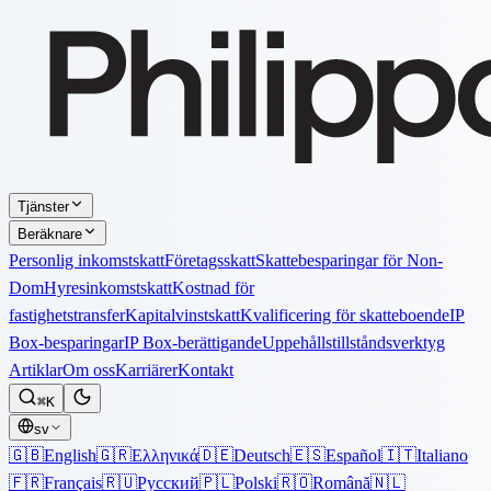
Tjänster
Beräknare
Personlig inkomstskatt
Företagsskatt
Skattebesparingar för Non-
Dom
Hyresinkomstskatt
Kostnad för
fastighetstransfer
Kapitalvinstskatt
Kvalificering för skatteboende
IP
Box-besparingar
IP Box-berättigande
Uppehållstillståndsverktyg
Artiklar
Om oss
Karriärer
Kontakt
⌘K
sv
🇬🇧
English
🇬🇷
Ελληνικά
🇩🇪
Deutsch
🇪🇸
Español
🇮🇹
Italiano
🇫🇷
Français
🇷🇺
Русский
🇵🇱
Polski
🇷🇴
Română
🇳🇱