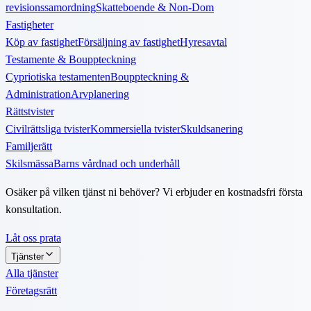
revisionssamordning
Skatteboende & Non-Dom
Fastigheter
Köp av fastighet
Försäljning av fastighet
Hyresavtal
Testamente & Bouppteckning
Cypriotiska testamenten
Bouppteckning &
Administration
Arvplanering
Rättstvister
Civilrättsliga tvister
Kommersiella tvister
Skuldsanering
Familjerätt
Skilsmässa
Barns vårdnad och underhåll
Osäker på vilken tjänst ni behöver? Vi erbjuder en kostnadsfri första
konsultation.
Låt oss prata
Tjänster
Alla tjänster
Företagsrätt