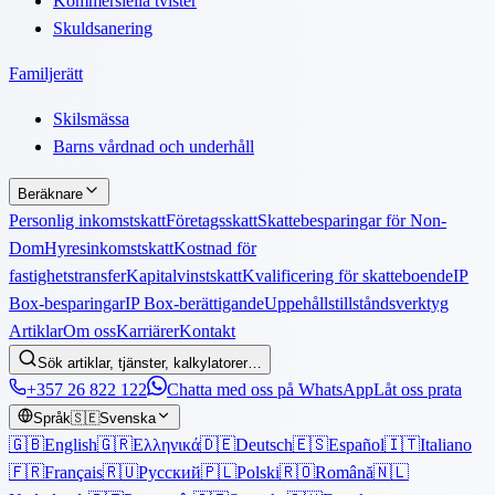
Kommersiella tvister
Skuldsanering
Familjerätt
Skilsmässa
Barns vårdnad och underhåll
Beräknare
Personlig inkomstskatt
Företagsskatt
Skattebesparingar för Non-
Dom
Hyresinkomstskatt
Kostnad för
fastighetstransfer
Kapitalvinstskatt
Kvalificering för skatteboende
IP
Box-besparingar
IP Box-berättigande
Uppehållstillståndsverktyg
Artiklar
Om oss
Karriärer
Kontakt
Sök artiklar, tjänster, kalkylatorer…
+357 26 822 122
Chatta med oss på WhatsApp
Låt oss prata
Språk
🇸🇪
Svenska
🇬🇧
English
🇬🇷
Ελληνικά
🇩🇪
Deutsch
🇪🇸
Español
🇮🇹
Italiano
🇫🇷
Français
🇷🇺
Русский
🇵🇱
Polski
🇷🇴
Română
🇳🇱