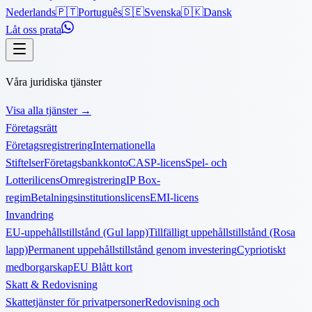
Nederlands
🇵🇹
Português
🇸🇪
Svenska
🇩🇰
Dansk
Låt oss prata
Våra juridiska tjänster
Visa alla tjänster
→
Företagsrätt
Företagsregistrering
Internationella
Stiftelser
Företagsbankkonto
CASP-licens
Spel- och
Lotterilicens
Omregistrering
IP Box-
regim
Betalningsinstitutionslicens
EMI-licens
Invandring
EU-uppehållstillstånd (Gul lapp)
Tillfälligt uppehållstillstånd (Rosa
lapp)
Permanent uppehållstillstånd genom investering
Cypriotiskt
medborgarskap
EU Blått kort
Skatt & Redovisning
Skattetjänster för privatpersoner
Redovisning och