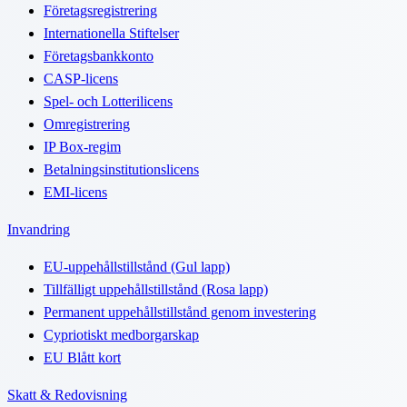
Företagsregistrering
Internationella Stiftelser
Företagsbankkonto
CASP-licens
Spel- och Lotterilicens
Omregistrering
IP Box-regim
Betalningsinstitutionslicens
EMI-licens
Invandring
EU-uppehållstillstånd (Gul lapp)
Tillfälligt uppehållstillstånd (Rosa lapp)
Permanent uppehållstillstånd genom investering
Cypriotiskt medborgarskap
EU Blått kort
Skatt & Redovisning