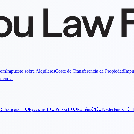
Dom
Impuesto sobre Alquileres
Coste de Transferencia de Propiedad
Impu
idencia
🇷
Français
🇷🇺
Русский
🇵🇱
Polski
🇷🇴
Română
🇳🇱
Nederlands
🇵🇹