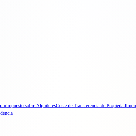
Dom
Impuesto sobre Alquileres
Coste de Transferencia de Propiedad
Impu
idencia