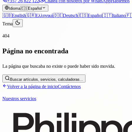
+357 26 822 122
Chatea con nosotros por WhatsApp
Hablemos
Idioma
🇪🇸
Español
🇬🇧
English
🇬🇷
Ελληνικά
🇩🇪
Deutsch
🇪🇸
Español
🇮🇹
Italiano
🇫
Tema
404
Página no encontrada
La página que buscaba no existe o puede haber sido movida.
Buscar artículos, servicios, calculadoras...
Volver a la página de inicio
Contáctenos
Nuestros servicios