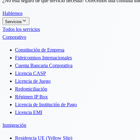
¿No está seguro de qué servicio necesita? Ofrecemos una consulta inici
Hablemos
Servicios
Todos los servicios
Corporativo
Constitución de Empresa
Fideicomisos Internacionales
Cuenta Bancaria Corporativa
Licencia CASP
Licencia de Juego
Redomiciliación
Régimen IP Box
Licencia de Institución de Pago
Licencia EMI
Inmigración
Residencia UE (Yellow Slip)