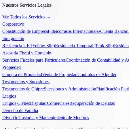
Nuestros Servicios Legales
Ver Todos los Servicios
→
Corporativo
Constitución de Empresa
Fideicomisos Internacionales
Cuenta Bancari
Inmigración
Residencia UE (Yellow Slip)
Residencia Temporal (Pink Slip)
Residen
Asesoría Fiscal y Contable
Servicios Fiscales para Particulares
Coordinación de Contabilidad y Au
Propiedad
Compra de Propiedad
Venta de Propiedad
Contratos de Alquiler
Testamentos y Sucesiones
Testamentos de Chipre
Sucesiones y Administración
Planificación Patr
Litigios
Litigios Civiles
Disputas Comerciales
Recuperación de Deudas
Derecho de Familia
Divorcio
Custodia y Mantenimiento de Menores