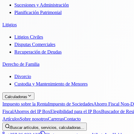
Sucesiones y Administración
Planificación Patrimonial
Litigios
Litigios Civiles
Disputas Comerciales
Recuperación de Deudas
Derecho de Familia
Divorcio
Custodia y Mantenimiento de Menores
Calculadoras
Impuesto sobre la Renta
Impuesto de Sociedades
Ahorro Fiscal Non-
Fiscal
Ahorros del IP Box
Elegibilidad para el IP Box
Buscador de Res
Artículos
Sobre nosotros
Carreras
Contacto
Buscar artículos, servicios, calculadoras...