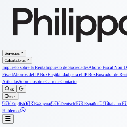
Servicios
Calculadoras
Impuesto sobre la Renta
Impuesto de Sociedades
Ahorro Fiscal Non-
Fiscal
Ahorros del IP Box
Elegibilidad para el IP Box
Buscador de Res
Artículos
Sobre nosotros
Carreras
Contacto
⌘K
es
🇬🇧
English
🇬🇷
Ελληνικά
🇩🇪
Deutsch
🇪🇸
Español
🇮🇹
Italiano
🇫
Hablemos