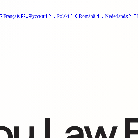
🇷
Français
🇷🇺
Русский
🇵🇱
Polski
🇷🇴
Română
🇳🇱
Nederlands
🇵🇹