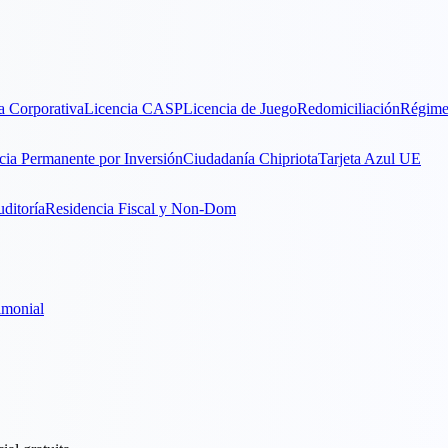
a Corporativa
Licencia CASP
Licencia de Juego
Redomiciliación
Régime
cia Permanente por Inversión
Ciudadanía Chipriota
Tarjeta Azul UE
ditoría
Residencia Fiscal y Non-Dom
imonial