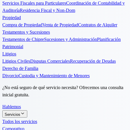
Servicios Fiscales para Particulares
Coordinación de Contabilidad y
Auditoría
Residencia Fiscal y Non-Dom
Propiedad
Compra de Propiedad
Venta de Propiedad
Contratos de Alquiler
Testamentos y Sucesiones
Testamentos de Chipre
Sucesiones y Administración
Planificación
Patrimonial
Litigios
Litigios Civiles
Disputas Comerciales
Recuperación de Deudas
Derecho de Familia
Divorcio
Custodia y Mantenimiento de Menores
¿No está seguro de qué servicio necesita? Ofrecemos una consulta
inicial gratuita.
Hablemos
Servicios
Todos los servicios
Corporativo