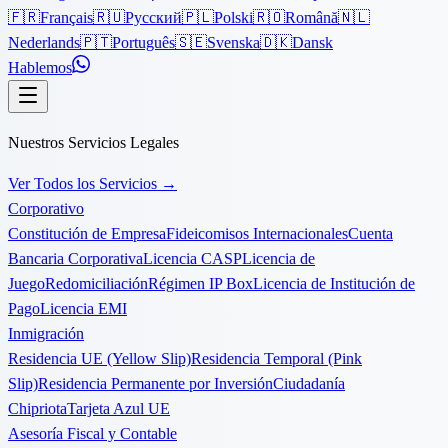
🇫🇷
Français
🇷🇺
Русский
🇵🇱
Polski
🇷🇴
Română
🇳🇱
Nederlands
🇵🇹
Português
🇸🇪
Svenska
🇩🇰
Dansk
Hablemos
Nuestros Servicios Legales
Ver Todos los Servicios
→
Corporativo
Constitución de Empresa
Fideicomisos Internacionales
Cuenta
Bancaria Corporativa
Licencia CASP
Licencia de
Juego
Redomiciliación
Régimen IP Box
Licencia de Institución de
Pago
Licencia EMI
Inmigración
Residencia UE (Yellow Slip)
Residencia Temporal (Pink
Slip)
Residencia Permanente por Inversión
Ciudadanía
Chipriota
Tarjeta Azul UE
Asesoría Fiscal y Contable