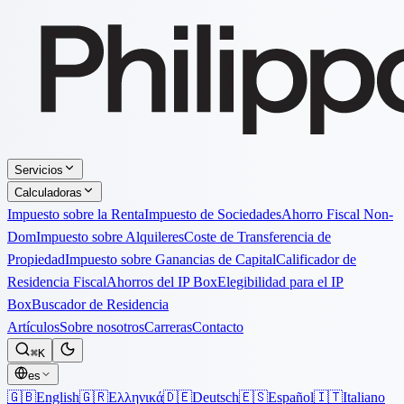
Servicios
Calculadoras
Impuesto sobre la Renta
Impuesto de Sociedades
Ahorro Fiscal Non-
Dom
Impuesto sobre Alquileres
Coste de Transferencia de
Propiedad
Impuesto sobre Ganancias de Capital
Calificador de
Residencia Fiscal
Ahorros del IP Box
Elegibilidad para el IP
Box
Buscador de Residencia
Artículos
Sobre nosotros
Carreras
Contacto
⌘K
es
🇬🇧
English
🇬🇷
Ελληνικά
🇩🇪
Deutsch
🇪🇸
Español
🇮🇹
Italiano