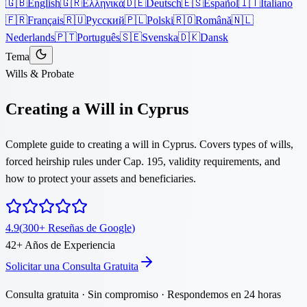
🇬🇧
English
🇬🇷
Ελληνικά
🇩🇪
Deutsch
🇪🇸
Español
🇮🇹
Italiano
🇫🇷
Français
🇷🇺
Русский
🇵🇱
Polski
🇷🇴
Română
🇳🇱
Nederlands
🇵🇹
Português
🇸🇪
Svenska
🇩🇰
Dansk
Tema
Wills & Probate
Creating a Will in Cyprus
Complete guide to creating a will in Cyprus. Covers types of wills,
forced heirship rules under Cap. 195, validity requirements, and
how to protect your assets and beneficiaries.
4.9
(
300
+
Reseñas de Google
)
42
+
Años de Experiencia
Solicitar una Consulta Gratuita
Consulta gratuita · Sin compromiso · Respondemos en 24 horas