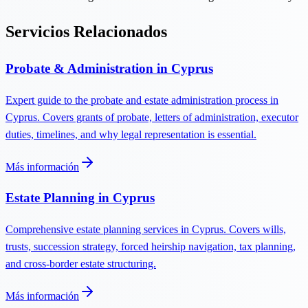
Servicios Relacionados
Probate & Administration in Cyprus
Expert guide to the probate and estate administration process in
Cyprus. Covers grants of probate, letters of administration, executor
duties, timelines, and why legal representation is essential.
Más información
Estate Planning in Cyprus
Comprehensive estate planning services in Cyprus. Covers wills,
trusts, succession strategy, forced heirship navigation, tax planning,
and cross-border estate structuring.
Más información