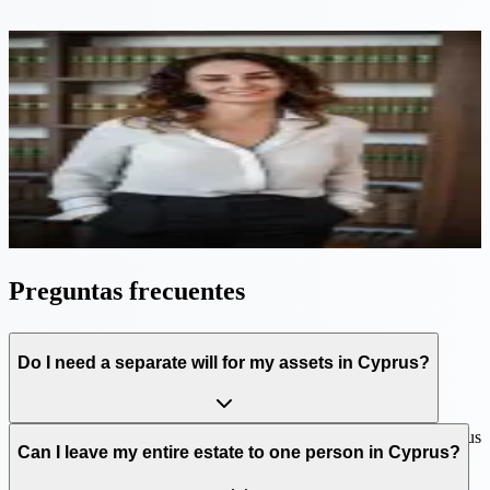
Orientación experta
¿Tiene alguna pregunta sobre este servicio? Hable
directamente con un socio senior.
Eleni Philippou
—
Senior Partner
Reserve una consulta gratuita
Preguntas frecuentes
Do I need a separate will for my assets in Cyprus?
Yes, we strongly recommend a separate Cyprus will for your Cyprus
Can I leave my entire estate to one person in Cyprus?
assets, even if you already have a will in your home country. A