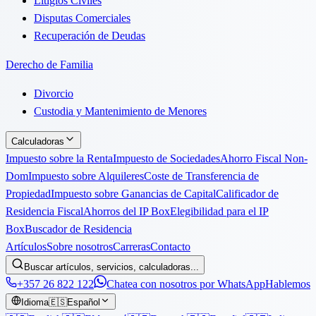
Litigios Civiles
Disputas Comerciales
Recuperación de Deudas
Derecho de Familia
Divorcio
Custodia y Mantenimiento de Menores
Calculadoras
Impuesto sobre la Renta
Impuesto de Sociedades
Ahorro Fiscal Non-
Dom
Impuesto sobre Alquileres
Coste de Transferencia de
Propiedad
Impuesto sobre Ganancias de Capital
Calificador de
Residencia Fiscal
Ahorros del IP Box
Elegibilidad para el IP
Box
Buscador de Residencia
Artículos
Sobre nosotros
Carreras
Contacto
Buscar artículos, servicios, calculadoras...
+357 26 822 122
Chatea con nosotros por WhatsApp
Hablemos
Idioma
🇪🇸
Español