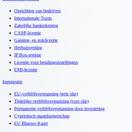
Oprichting van bedrijven
Internationale Trusts
Zakelijke bankrekening
CASP-licentie
Gaming- en goklicentie
Herhuisvesting
IP Box-regime
Licentie voor betalingsinstellingen
EMI-licentie
Immigratie
EU-verblijfsvergunning (gele slip)
Tijdelijke verblijfsvergunning (roze slip)
Permanente verblijfsvergunning door investering
Cypriotisch staatsburgerschap
EU Blauwe Kaart