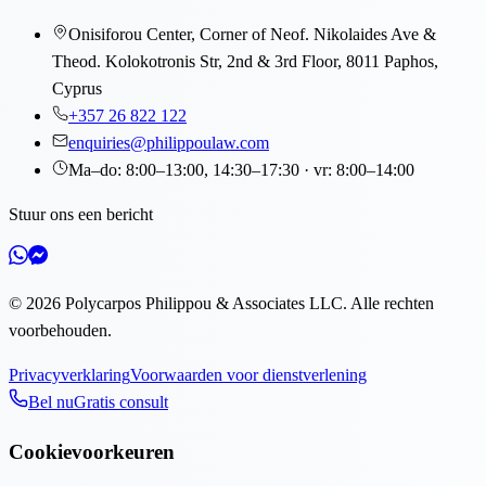
Onisiforou Center, Corner of Neof. Nikolaides Ave &
Theod. Kolokotronis Str, 2nd & 3rd Floor, 8011 Paphos,
Cyprus
+357 26 822 122
enquiries@philippoulaw.com
Ma–do: 8:00–13:00, 14:30–17:30 · vr: 8:00–14:00
Stuur ons een bericht
©
2026
Polycarpos Philippou & Associates LLC
.
Alle rechten
voorbehouden.
Privacyverklaring
Voorwaarden voor dienstverlening
Bel nu
Gratis consult
Cookievoorkeuren