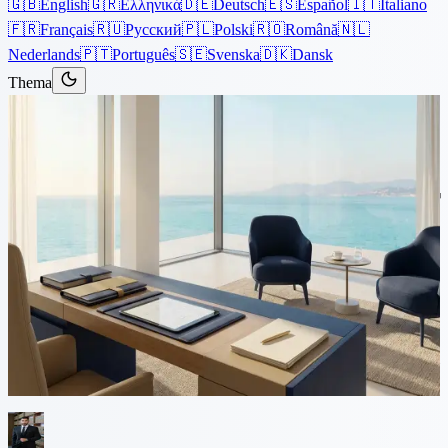
🇬🇧
English
🇬🇷
Ελληνικά
🇩🇪
Deutsch
🇪🇸
Español
🇮🇹
Italiano
🇫🇷
Français
🇷🇺
Русский
🇵🇱
Polski
🇷🇴
Română
🇳🇱
Nederlands
🇵🇹
Português
🇸🇪
Svenska
🇩🇰
Dansk
Thema
Artikelen
›
Corporate
4 min lezen
Memorandum en Statuten voor
een Cypriotisch Bedrijf
Introductie Het oprichten van een bedrijf in Cyprus is een slimme
zet voor ondernemers wereldwijd, aangetrokken door de fiscale
voordelen en solide juridische structuur van het eiland. Deze gids zal
u door de...