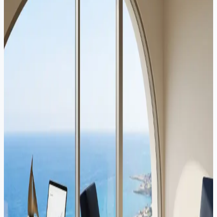
Corporate
·
10 min lezen
Beste land om een bedrijf te starten in Europa: 7
rechtsgebieden vergeleken (2026)
Er is geen enkel beste land om een bedrijf te starten in Europa. Het
antwoord hangt af van uw bedrijfsmodel, waar uw klanten zich
bevinden en hoeveel u bereid bent te besteden aan naleving. Deze
gids vergelijkt zeven EU-rechtsgebieden op basis van de factoren
die er echt toe doen.
Corporate
·
11 min lezen
Cyprus Investment Firms (CIFs): Juridisch Kader,
Vergunningen en Zakelijke Mogelijkheden
Introductie Cyprus is uitgegroeid tot een voorkeursjurisdictie voor
het oprichten van beleggingsondernemingen binnen de Europese