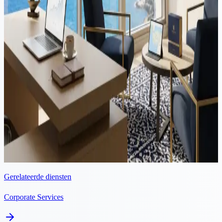
Unie. Met een modern regelgevend kader dat volledig in lijn is met
MiFID II, een concurrerend...
Video
Corporate
·
9 min lezen
Registreer Uw E-commerce of Dropshipping Bedrijf in Cyprus:
Belastingvoordelen, Toegang tot de EU en Eenvoudige
Oprichting
E-commerce en dropshipping hebben de wereld veranderd,
ondernemers zoeken naar jurisdicties die belastingefficiëntie,
gemakkelijke oprichting en operationele flexibiliteit bieden. Cyprus
is een van de beste...
Gerelateerde diensten
Corporate Services