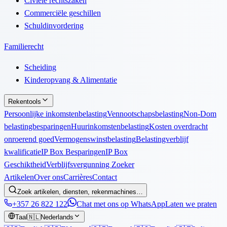
Civiele rechtszaken
Commerciële geschillen
Schuldinvordering
Familierecht
Scheiding
Kinderopvang & Alimentatie
Rekentools
Persoonlijke inkomstenbelasting
Vennootschapsbelasting
Non-Dom
belastingbesparingen
Huurinkomstenbelasting
Kosten overdracht
onroerend goed
Vermogenswinstbelasting
Belastingverblijf
kwalificatie
IP Box Besparingen
IP Box
Geschiktheid
Verblijfsvergunning Zoeker
Artikelen
Over ons
Carrières
Contact
Zoek artikelen, diensten, rekenmachines…
+357 26 822 122
Chat met ons op WhatsApp
Laten we praten
Taal
🇳🇱
Nederlands