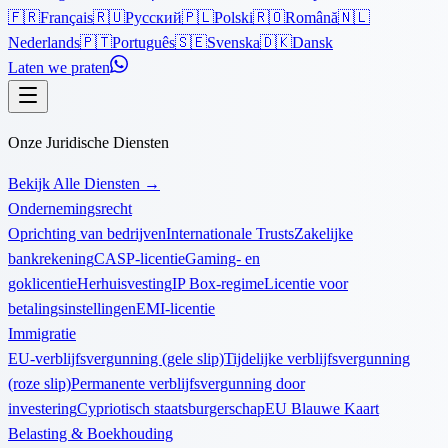
🇫🇷
Français
🇷🇺
Русский
🇵🇱
Polski
🇷🇴
Română
🇳🇱
Nederlands
🇵🇹
Português
🇸🇪
Svenska
🇩🇰
Dansk
Laten we praten
Onze Juridische Diensten
Bekijk Alle Diensten
→
Ondernemingsrecht
Oprichting van bedrijven
Internationale Trusts
Zakelijke
bankrekening
CASP-licentie
Gaming- en
goklicentie
Herhuisvesting
IP Box-regime
Licentie voor
betalingsinstellingen
EMI-licentie
Immigratie
EU-verblijfsvergunning (gele slip)
Tijdelijke verblijfsvergunning
(roze slip)
Permanente verblijfsvergunning door
investering
Cypriotisch staatsburgerschap
EU Blauwe Kaart
Belasting & Boekhouding