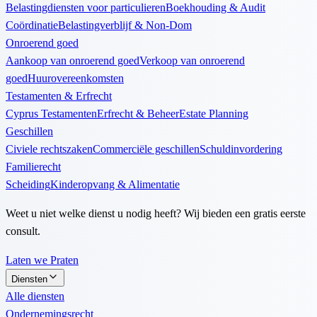
Belastingdiensten voor particulieren
Boekhouding & Audit
Coördinatie
Belastingverblijf & Non-Dom
Onroerend goed
Aankoop van onroerend goed
Verkoop van onroerend
goed
Huurovereenkomsten
Testamenten & Erfrecht
Cyprus Testamenten
Erfrecht & Beheer
Estate Planning
Geschillen
Civiele rechtszaken
Commerciële geschillen
Schuldinvordering
Familierecht
Scheiding
Kinderopvang & Alimentatie
Weet u niet welke dienst u nodig heeft? Wij bieden een gratis eerste
consult.
Laten we Praten
Diensten
Alle diensten
Ondernemingsrecht