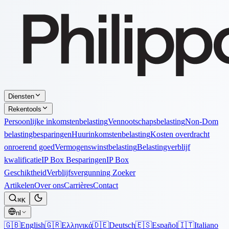
Diensten
Rekentools
Persoonlijke inkomstenbelasting
Vennootschapsbelasting
Non-Dom
belastingbesparingen
Huurinkomstenbelasting
Kosten overdracht
onroerend goed
Vermogenswinstbelasting
Belastingverblijf
kwalificatie
IP Box Besparingen
IP Box
Geschiktheid
Verblijfsvergunning Zoeker
Artikelen
Over ons
Carrières
Contact
⌘K
nl
🇬🇧
English
🇬🇷
Ελληνικά
🇩🇪
Deutsch
🇪🇸
Español
🇮🇹
Italiano