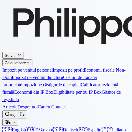
Servicii
Calculatoare
Impozit pe venitul personal
Impozit pe profit
Economii fiscale Non-
Dom
Impozit pe venitul din chirii
Costuri de transfer
proprietate
Impozit pe câștigurile de capital
Calificator rezidență
fiscală
Economii din IP Box
Eligibilitate pentru IP Box
Găsitor de
reședință
Articole
Despre noi
Cariere
Contact
⌘K
ro
🇬🇧
English
🇬🇷
Ελληνικά
🇩🇪
Deutsch
🇪🇸
Español
🇮🇹
Italiano