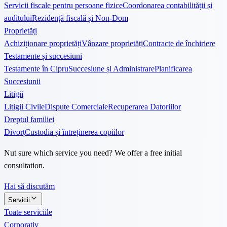
Servicii fiscale pentru persoane fizice
Coordonarea contabilității și
auditului
Rezidență fiscală și Non-Dom
Proprietăți
Achiziționare proprietăți
Vânzare proprietăți
Contracte de închiriere
Testamente și succesiuni
Testamente în Cipru
Succesiune și Administrare
Planificarea
Succesiunii
Litigii
Litigii Civile
Dispute Comerciale
Recuperarea Datoriilor
Dreptul familiei
Divorț
Custodia și întreținerea copiilor
Nut sure which service you need? We offer a free initial
consultation.
Hai să discutăm
Servicii
Toate serviciile
Corporativ