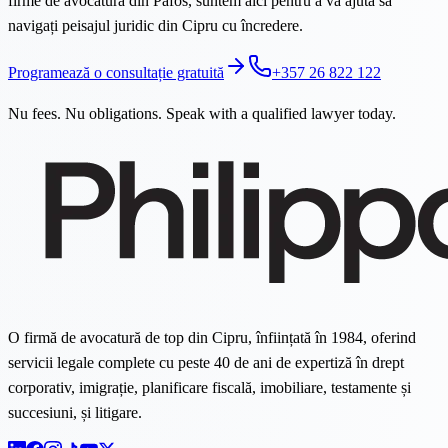
firme de avocatură din Pafos, suntem aici pentru a vă ajuta să
navigați peisajul juridic din Cipru cu încredere.
Programează o consultație gratuită
+357 26 822 122
Nu fees. Nu obligations. Speak with a qualified lawyer today.
O firmă de avocatură de top din Cipru, înființată în 1984, oferind
servicii legale complete cu peste 40 de ani de expertiză în drept
corporativ, imigrație, planificare fiscală, imobiliare, testamente și
succesiuni, și litigare.