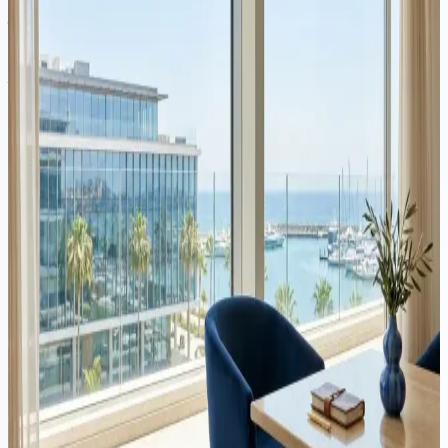
jurisdicții comparate (2026)
Nu există o singură cea mai bună țară pentru a deschide o companie
în Europa. Răspunsul depinde de modelul dumneavoastră de afaceri,
unde se află clienții dumneavoastră și cât sunteți dispus să cheltuiți
pe conformitate. Acest ghid compară șapte jurisdicții din UE pe baza
factorilor care contează cu adevărat.
Corporativ
·
11 min citire
Firme de Investiții din Cipru (CIF): Cadru Legal, Licențiere și
Oportunități de Afaceri
Introducere Cipru a devenit o jurisdicție preferată pentru înființarea
firmelor de investiții în cadrul Uniunii Europene. Cu un cadru de
reglementare modern, pe deplin aliniat cu MiFID II, un mediu
competitiv...
Corporativ
·
4 min citire