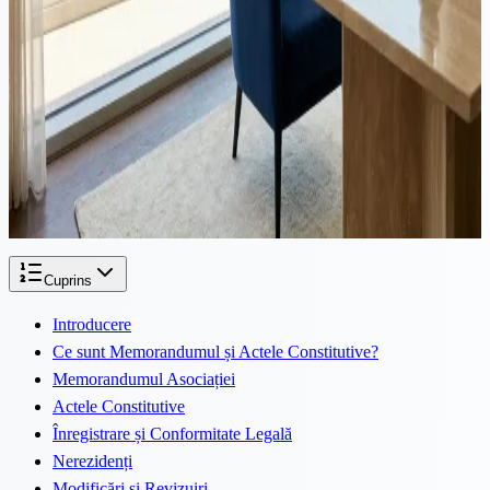
Impozitare Zero pentru Rezidenții Fiscali Greci pe Dividende
din Companii Cipriote
Antreprenorii și investitorii greci care aleg să investească printr-o
companie din Cipru beneficiază de un avantaj fiscal semnificativ.
Datorită Tratatului de Evitare a Dublei Impozitări între Grecia și
Cipru și metodei de credit, dividendele primite de la companiile
cipriote sunt efectiv scutite de impozitare în Grecia.
Cuprins
Introducere
Ce sunt Memorandumul și Actele Constitutive?
Memorandumul Asociației
Actele Constitutive
Înregistrare și Conformitate Legală
Nerezidenți
Modificări și Revizuiri