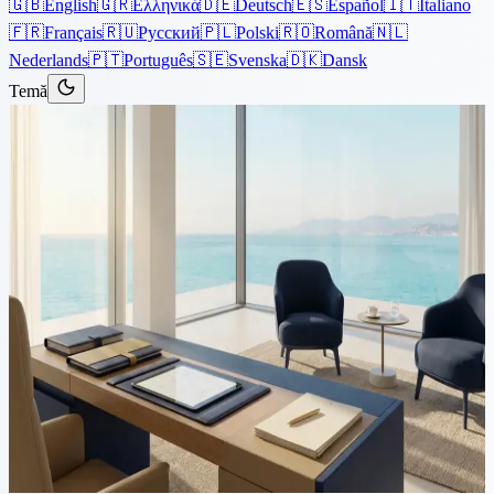
🇬🇧
English
🇬🇷
Ελληνικά
🇩🇪
Deutsch
🇪🇸
Español
🇮🇹
Italiano
🇫🇷
Français
🇷🇺
Русский
🇵🇱
Polski
🇷🇴
Română
🇳🇱
Nederlands
🇵🇹
Português
🇸🇪
Svenska
🇩🇰
Dansk
Temă
Articole
›
Corporativ
4 minute de citit
Memorandum și Acte
Constitutive pentru o
Companie din Cipru
Introducere Înființarea unei companii în Cipru este o mișcare
inteligentă pentru proprietarii de afaceri din întreaga lume, atrași de
beneficiile fiscale ale insulei și cadrul legal solid. Acest ghid vă va
conduce prin...