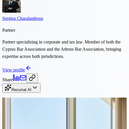
Sergios Charalambous
Partner
Partner specializing in corporate and tax law. Member of both the
Cyprus Bar Association and the Athens Bar Association, bringing
expertise across both jurisdictions.
View profile
Share
Rezumat AI
Continuă lectura
Corporativ
·
Lectură de 10 minute
Cea mai bună țară pentru a deschide o companie în Europa: 7