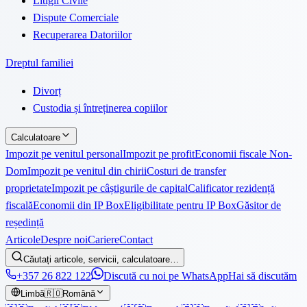
Litigii Civile
Dispute Comerciale
Recuperarea Datoriilor
Dreptul familiei
Divorț
Custodia și întreținerea copiilor
Calculatoare
Impozit pe venitul personal
Impozit pe profit
Economii fiscale Non-
Dom
Impozit pe venitul din chirii
Costuri de transfer
proprietate
Impozit pe câștigurile de capital
Calificator rezidență
fiscală
Economii din IP Box
Eligibilitate pentru IP Box
Găsitor de
reședință
Articole
Despre noi
Cariere
Contact
Căutați articole, servicii, calculatoare…
+357 26 822 122
Discută cu noi pe WhatsApp
Hai să discutăm
Limbă
🇷🇴
Română