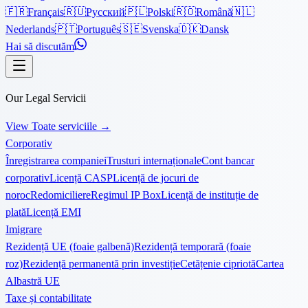
🇫🇷
Français
🇷🇺
Русский
🇵🇱
Polski
🇷🇴
Română
🇳🇱
Nederlands
🇵🇹
Português
🇸🇪
Svenska
🇩🇰
Dansk
Hai să discutăm
Our Legal Servicii
View Toate serviciile
→
Corporativ
Înregistrarea companiei
Trusturi internaționale
Cont bancar
corporativ
Licență CASP
Licență de jocuri de
noroc
Redomiciliere
Regimul IP Box
Licență de instituție de
plată
Licență EMI
Imigrare
Rezidență UE (foaie galbenă)
Rezidență temporară (foaie
roz)
Rezidență permanentă prin investiție
Cetățenie cipriotă
Cartea
Albastră UE
Taxe și contabilitate