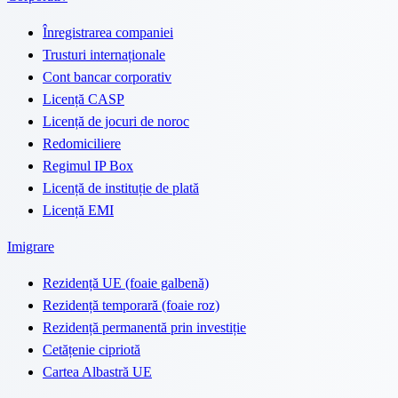
Înregistrarea companiei
Trusturi internaționale
Cont bancar corporativ
Licență CASP
Licență de jocuri de noroc
Redomiciliere
Regimul IP Box
Licență de instituție de plată
Licență EMI
Imigrare
Rezidență UE (foaie galbenă)
Rezidență temporară (foaie roz)
Rezidență permanentă prin investiție
Cetățenie cipriotă
Cartea Albastră UE