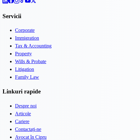
Servicii
Corporate
Immigration
Tax & Accounting
Property
Wills & Probate
Litigation
Family Law
Linkuri rapide
Despre noi
Articole
Cariere
Contactați-ne
Avocat în Cipru