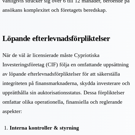
vanligtvis sträcker sig över 6 till 12 månader, beroende på
ansökans komplexitet och företagets beredskap.
Löpande efterlevnadsförpliktelser
När de väl är licensierade måste Cypriotiska
Investeringsföretag (CIF) följa en omfattande uppsättning
av löpande efterlevnadsförpliktelser för att säkerställa
integriteten på finansmarknaderna, skydda investerare och
upprätthålla sin auktorisationsstatus. Dessa förpliktelser
omfattar olika operationella, finansiella och reglerande
aspekter:
Interna kontroller & styrning