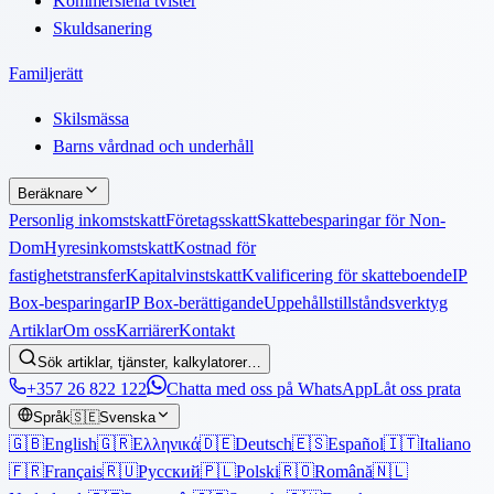
Kommersiella tvister
Skuldsanering
Familjerätt
Skilsmässa
Barns vårdnad och underhåll
Beräknare
Personlig inkomstskatt
Företagsskatt
Skattebesparingar för Non-
Dom
Hyresinkomstskatt
Kostnad för
fastighetstransfer
Kapitalvinstskatt
Kvalificering för skatteboende
IP
Box-besparingar
IP Box-berättigande
Uppehållstillståndsverktyg
Artiklar
Om oss
Karriärer
Kontakt
Sök artiklar, tjänster, kalkylatorer…
+357 26 822 122
Chatta med oss på WhatsApp
Låt oss prata
Språk
🇸🇪
Svenska
🇬🇧
English
🇬🇷
Ελληνικά
🇩🇪
Deutsch
🇪🇸
Español
🇮🇹
Italiano
🇫🇷
Français
🇷🇺
Русский
🇵🇱
Polski
🇷🇴
Română
🇳🇱