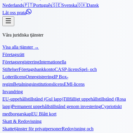
Nederlands
🇵🇹
Português
🇸🇪
Svenska
🇩🇰
Dansk
Låt oss prata
Våra juridiska tjänster
Visa alla tjänster
→
Företagsrätt
Företagsregistrering
Internationella
Stiftelser
Företagsbankkonto
CASP-licens
Spel- och
Lotterilicens
Omregistrering
IP Box-
regim
Betalningsinstitutionslicens
EMI-licens
Invandring
EU-uppehållstillstånd (Gul lapp)
Tillfälligt uppehållstillstånd (Rosa
lapp)
Permanent uppehållstillstånd genom investering
Cypriotiskt
medborgarskap
EU Blått kort
Skatt & Redovisning
Skattetjänster för privatpersoner
Redovisning och