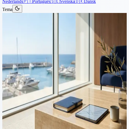
Nederlands
🇵🇹
Português
🇸🇪
Svenska
🇩🇰
Dansk
Tema
Artiklar
›
Företag
11 minuters läsning
Cyprus Investmentföretag
(CIF): Rättslig Ram,
Licensiering och
Affärsmöjligheter
Introduktion Cypern har framträtt som en föredragen jurisdiktion för
att etablera investeringsföretag inom Europeiska unionen. Med en
modern regleringsram helt i linje med MiFID II, en
konkurrenskraftig...