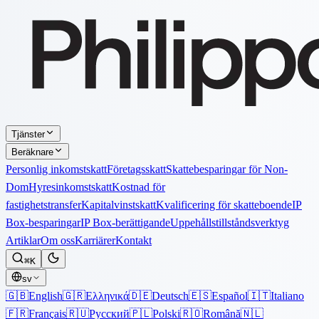
Tjänster
Beräknare
Personlig inkomstskatt
Företagsskatt
Skattebesparingar för Non-
Dom
Hyresinkomstskatt
Kostnad för
fastighetstransfer
Kapitalvinstskatt
Kvalificering för skatteboende
IP
Box-besparingar
IP Box-berättigande
Uppehållstillståndsverktyg
Artiklar
Om oss
Karriärer
Kontakt
⌘K
sv
🇬🇧
English
🇬🇷
Ελληνικά
🇩🇪
Deutsch
🇪🇸
Español
🇮🇹
Italiano
🇫🇷
Français
🇷🇺
Русский
🇵🇱
Polski
🇷🇴
Română
🇳🇱