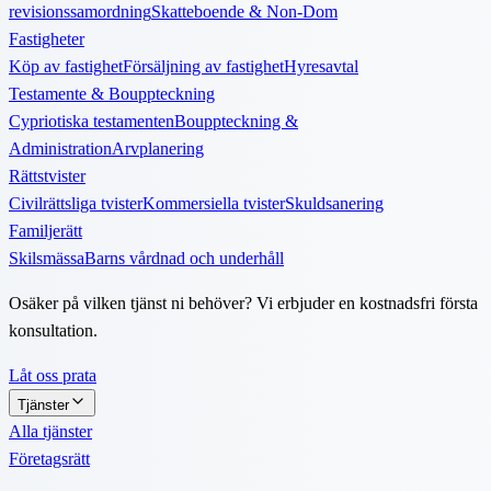
revisionssamordning
Skatteboende & Non-Dom
Fastigheter
Köp av fastighet
Försäljning av fastighet
Hyresavtal
Testamente & Bouppteckning
Cypriotiska testamenten
Bouppteckning &
Administration
Arvplanering
Rättstvister
Civilrättsliga tvister
Kommersiella tvister
Skuldsanering
Familjerätt
Skilsmässa
Barns vårdnad och underhåll
Osäker på vilken tjänst ni behöver? Vi erbjuder en kostnadsfri första
konsultation.
Låt oss prata
Tjänster
Alla tjänster
Företagsrätt