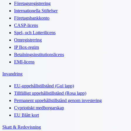
Företagsregistrering
Internationella Stiftelser
Företagsbankkonto
CASP-licens
Spel- och Lotterilicens
Omregistrering
IP Box-regim
Betalningsinstitutionslicens
EMI-licens
Invandring
EU-uppehållstillstånd (Gul lapp)
Tillfälligt uppehållstillstånd (Rosa lapp)
Permanent uppehållstillstånd genom investering
Cypriotiskt medborgarskap
EU Blått kort
Skatt & Redovisning