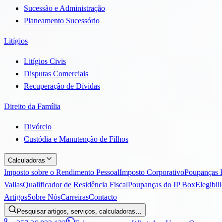
Sucessão e Administração
Planeamento Sucessório
Litígios
Litígios Civis
Disputas Comerciais
Recuperação de Dívidas
Direito da Família
Divórcio
Custódia e Manutenção de Filhos
Calculadoras
Imposto sobre o Rendimento Pessoal
Imposto Corporativo
Poupanças 
Valias
Qualificador de Residência Fiscal
Poupanças do IP Box
Elegibil
Artigos
Sobre Nós
Carreiras
Contacto
Pesquisar artigos, serviços, calculadoras…