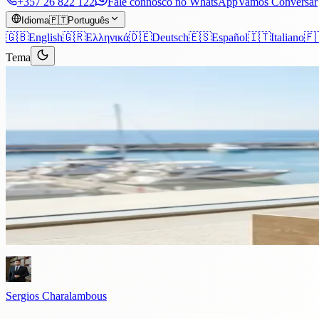
+357 26 822 122
Fale connosco no WhatsApp
Vamos Conversar
Idioma
🇵🇹
Português
🇬🇧
English
🇬🇷
Ελληνικά
🇩🇪
Deutsch
🇪🇸
Español
🇮🇹
Italiano
🇫
Tema
Artigos
›
Corporativo
11 min de leitura
Empresas de Investimento em Ch
de Negócio
Introdução Chipre emergiu como uma jurisdição preferida para estab
competitivo...
Sergios Charalambous