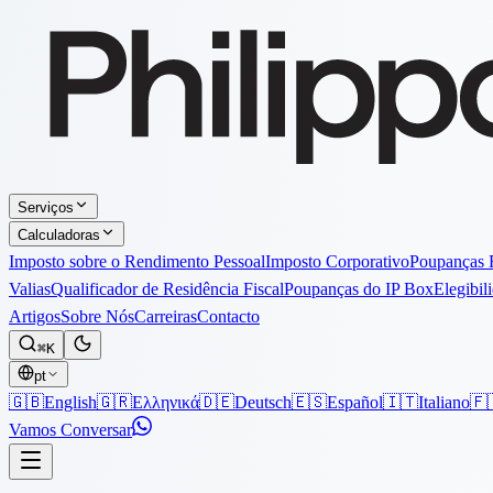
Serviços
Calculadoras
Imposto sobre o Rendimento Pessoal
Imposto Corporativo
Poupanças 
Valias
Qualificador de Residência Fiscal
Poupanças do IP Box
Elegibil
Artigos
Sobre Nós
Carreiras
Contacto
⌘K
pt
🇬🇧
English
🇬🇷
Ελληνικά
🇩🇪
Deutsch
🇪🇸
Español
🇮🇹
Italiano
🇫
Vamos Conversar