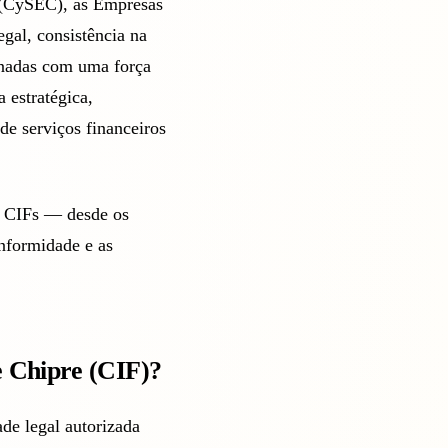
 (CySEC), as Empresas
egal, consistência na
inadas com uma força
 estratégica,
e serviços financeiros
as CIFs — desde os
onformidade e as
 Chipre (CIF)?
de legal autorizada