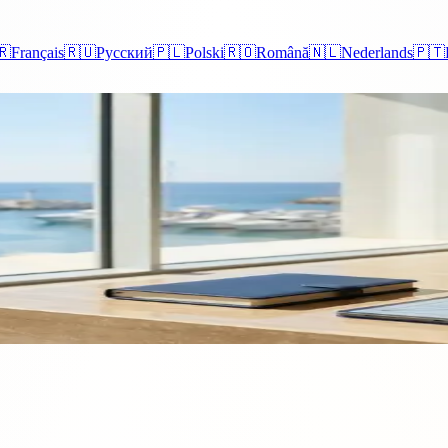
🇷
Français
🇷🇺
Русский
🇵🇱
Polski
🇷🇴
Română
🇳🇱
Nederlands
🇵🇹
ipre (CIFs): Estrutura Legal, 
elecer empresas de investimento dentro da União Europeia. Com um qu