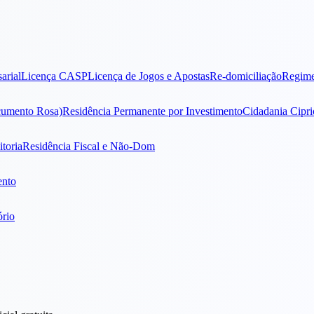
arial
Licença CASP
Licença de Jogos e Apostas
Re-domiciliação
Regime
cumento Rosa)
Residência Permanente por Investimento
Cidadania Cipri
toria
Residência Fiscal e Não-Dom
ento
ório