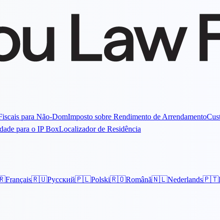
Fiscais para Não-Dom
Imposto sobre Rendimento de Arrendamento
Cust
idade para o IP Box
Localizador de Residência
🇷
Français
🇷🇺
Русский
🇵🇱
Polski
🇷🇴
Română
🇳🇱
Nederlands
🇵🇹