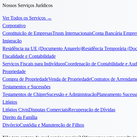
Nossos Serviços Jurídicos
Ver Todos os Serviços
→
Corporativo
Constituição de Empresas
Trusts Internacionais
Conta Bancária Empres
Imigração
Residência na UE (Documento Amarelo)
Residência Temporária (Do
Fiscalidade e Contabilidade
Serviços Fiscais para Indivíduos
Coordenação de Contabilidade e Audi
Propriedade
Compra de Propriedade
Venda de Propriedade
Contratos de Arrendam
Testamentos e Sucessões
Testamentos de Chipre
Sucessão e Administração
Planeamento Sucess
Litígios
Litígios Civis
Disputas Comerciais
Recuperação de Dívidas
Direito da Família
Divórcio
Custódia e Manutenção de Filhos