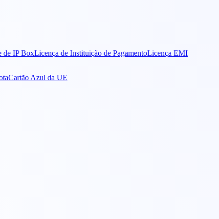
 de IP Box
Licença de Instituição de Pagamento
Licença EMI
ota
Cartão Azul da UE