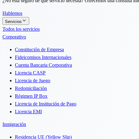
¿No está seguro de qué servicio necesita? Ofrecemos una consulta inici
Hablemos
Servicios
Todos los servicios
Corporativo
Constitución de Empresa
Fideicomisos Internacionales
Cuenta Bancaria Corporativa
Licencia CASP
Licencia de Juego
Redomiciliación
Régimen IP Box
Licencia de Institución de Pago
Licencia EMI
Inmigración
Residencia UE (Yellow Slip)