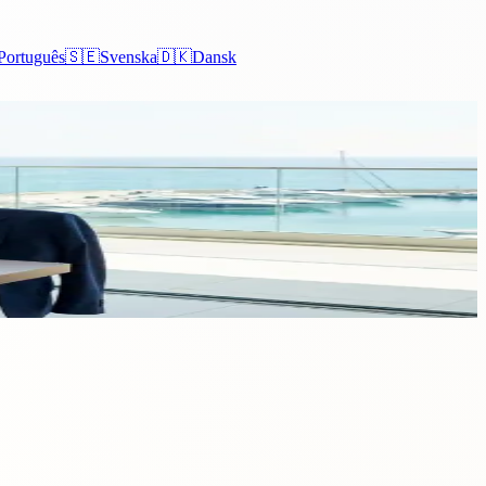
Português
🇸🇪
Svenska
🇩🇰
Dansk
apeleo. Esta guía cubre quién debería constituir una empresa en
 de los empresarios extranjeros.