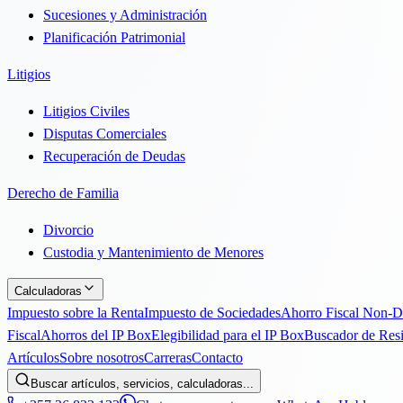
Sucesiones y Administración
Planificación Patrimonial
Litigios
Litigios Civiles
Disputas Comerciales
Recuperación de Deudas
Derecho de Familia
Divorcio
Custodia y Mantenimiento de Menores
Calculadoras
Impuesto sobre la Renta
Impuesto de Sociedades
Ahorro Fiscal Non-
Fiscal
Ahorros del IP Box
Elegibilidad para el IP Box
Buscador de Res
Artículos
Sobre nosotros
Carreras
Contacto
Buscar artículos, servicios, calculadoras...