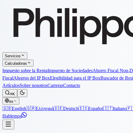
Servicios
Calculadoras
Impuesto sobre la Renta
Impuesto de Sociedades
Ahorro Fiscal Non-
Fiscal
Ahorros del IP Box
Elegibilidad para el IP Box
Buscador de Res
Artículos
Sobre nosotros
Carreras
Contacto
⌘K
es
🇬🇧
English
🇬🇷
Ελληνικά
🇩🇪
Deutsch
🇪🇸
Español
🇮🇹
Italiano
🇫
Hablemos