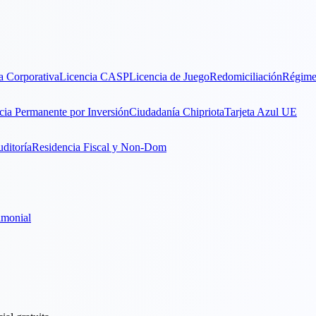
a Corporativa
Licencia CASP
Licencia de Juego
Redomiciliación
Régime
cia Permanente por Inversión
Ciudadanía Chipriota
Tarjeta Azul UE
ditoría
Residencia Fiscal y Non-Dom
imonial