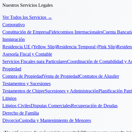
Nuestros Servicios Legales
Ver Todos los Servicios
→
Corporativo
Constitución de Empresa
Fideicomisos Internacionales
Cuenta Bancari
Inmigración
Residencia UE (Yellow Slip)
Residencia Temporal (Pink Slip)
Residen
Asesoría Fiscal y Contable
Servicios Fiscales para Particulares
Coordinación de Contabilidad y Au
Propiedad
Compra de Propiedad
Venta de Propiedad
Contratos de Alquiler
Testamentos y Sucesiones
Testamentos de Chipre
Sucesiones y Administración
Planificación Patr
Litigios
Litigios Civiles
Disputas Comerciales
Recuperación de Deudas
Derecho de Familia
Divorcio
Custodia y Mantenimiento de Menores