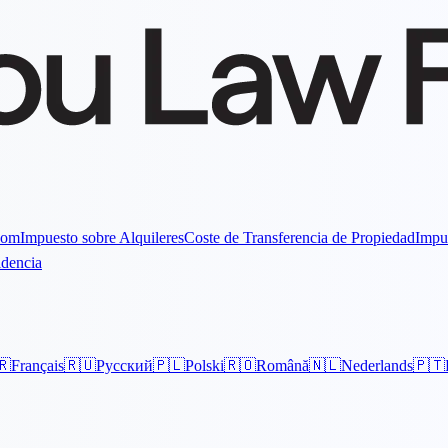
Dom
Impuesto sobre Alquileres
Coste de Transferencia de Propiedad
Impu
idencia
🇷
Français
🇷🇺
Русский
🇵🇱
Polski
🇷🇴
Română
🇳🇱
Nederlands
🇵🇹