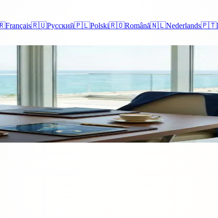
🇷
Français
🇷🇺
Русский
🇵🇱
Polski
🇷🇴
Română
🇳🇱
Nederlands
🇵🇹
pre en 2026
decisiones que tome antes de la inscripción son más importantes que el p
operar una empresa cada año y los errores que suelen cometer la mayoría