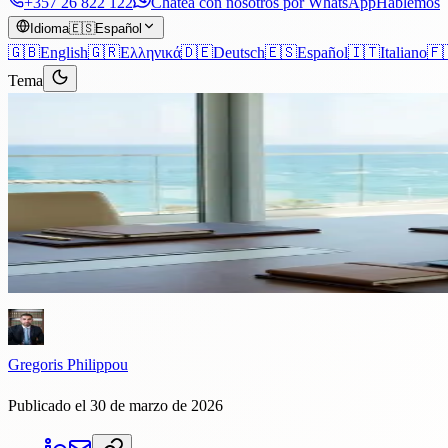
+357 26 822 122
Chatea con nosotros por WhatsApp
Hablemos
Idioma
🇪🇸
Español
🇬🇧
English
🇬🇷
Ελληνικά
🇩🇪
Deutsch
🇪🇸
Español
🇮🇹
Italiano
🇫
Tema
Artículos
›
Corporativo
Lectura de 8 min
Cómo abrir una empresa en Chi
Abrir una empresa en Chipre lleva de 5 a 7 días laborables, pero las 
Chipre, cómo planificar la residencia fiscal, cuánto cuesta realmente 
Gregoris Philippou
Publicado el 30 de marzo de 2026