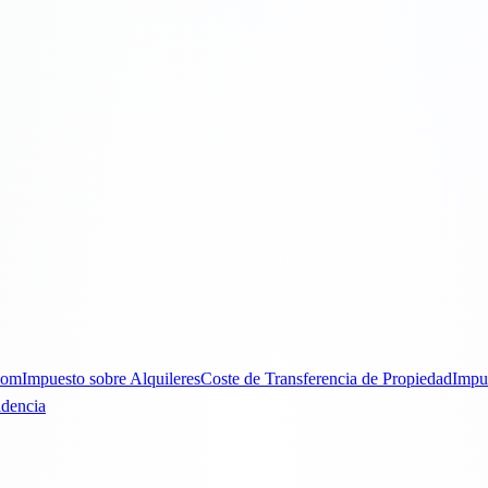
Dom
Impuesto sobre Alquileres
Coste de Transferencia de Propiedad
Impu
idencia