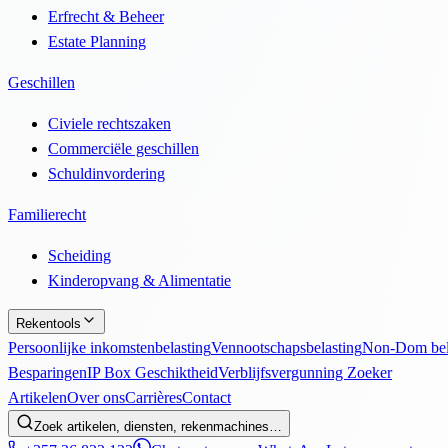
Erfrecht & Beheer
Estate Planning
Geschillen
Civiele rechtszaken
Commerciële geschillen
Schuldinvordering
Familierecht
Scheiding
Kinderopvang & Alimentatie
Rekentools
Persoonlijke inkomstenbelasting
Vennootschapsbelasting
Non-Dom bel
Besparingen
IP Box Geschiktheid
Verblijfsvergunning Zoeker
Artikelen
Over ons
Carrières
Contact
Zoek artikelen, diensten, rekenmachines…