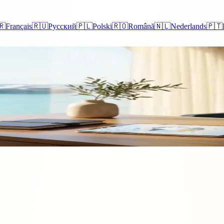
🇷
Français
🇷🇺
Русский
🇵🇱
Polski
🇷🇴
Română
🇳🇱
Nederlands
🇵🇹
Kansen voor Hoogopgeleide Prof
ergunning ontworpen voor hoogopgeleide professionals uit niet-EU-lan