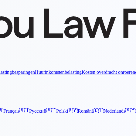
astingbesparingen
Huurinkomstenbelasting
Kosten overdracht onroeren
🇷
Français
🇷🇺
Русский
🇵🇱
Polski
🇷🇴
Română
🇳🇱
Nederlands
🇵🇹