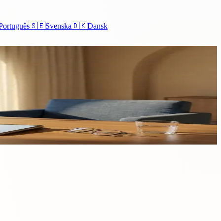
Português
🇸🇪
Svenska
🇩🇰
Dansk
essionals
den. Deze kaart vereenvoudigt het proces voor deze professionals