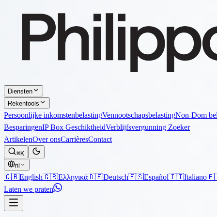
Diensten
Rekentools
Persoonlijke inkomstenbelasting
Vennootschapsbelasting
Non-Dom bel
Besparingen
IP Box Geschiktheid
Verblijfsvergunning Zoeker
Artikelen
Over ons
Carrières
Contact
⌘K
nl
🇬🇧
English
🇬🇷
Ελληνικά
🇩🇪
Deutsch
🇪🇸
Español
🇮🇹
Italiano
🇫
Laten we praten