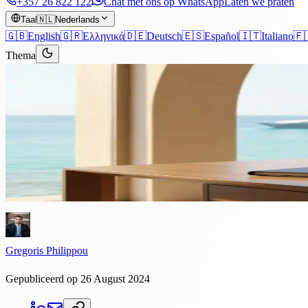
+357 26 822 122
Chat met ons op WhatsApp
Laten we praten
Taal
🇳🇱
Nederlands
🇬🇧
English
🇬🇷
Ελληνικά
🇩🇪
Deutsch
🇪🇸
Español
🇮🇹
Italiano
🇫
Thema
Artikelen
›
Immigratie
5 min lezen
Cyprus EU Blue Card-regeling: 
Wat is de EU Blue Card? De EU Blue Card is een werk- en verblijfsv
en...
Gregoris Philippou
Gepubliceerd op 26 August 2024