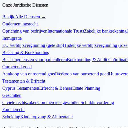
Onze Juridische Diensten
Bekijk Alle Diensten
→
Ondernemingsrecht
Oprichting van bedrijven
Internationale Trusts
Zakelijke bankrekening
Immigratie
EU-verblijfsvergunning (gele slip)
Tijdelijke verblijfsvergunning (roze 
Belasting & Boekhouding
Belastingdiensten voor particulieren
Boekhouding & Audit Coördinati
Onroerend goed
Aankoop van onroerend goed
Verkoop van onroerend goed
Huurover
Testamenten & Erfrecht
Cyprus Testamenten
Erfrecht & Beheer
Estate Planning
Geschillen
Civiele rechtszaken
Commerciële geschillen
Schuldinvordering
Familierecht
Scheiding
Kinderopvang & Alimentatie