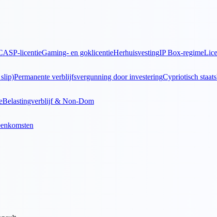
CASP-licentie
Gaming- en goklicentie
Herhuisvesting
IP Box-regime
Lice
slip)
Permanente verblijfsvergunning door investering
Cypriotisch staat
e
Belastingverblijf & Non-Dom
eenkomsten