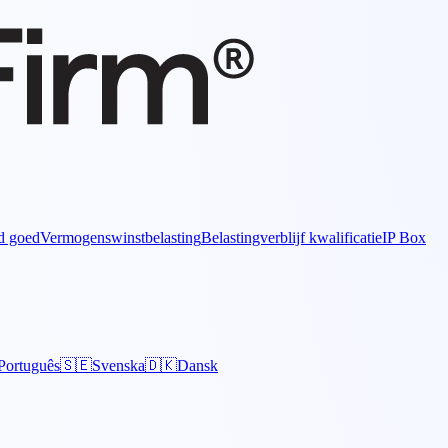
d goed
Vermogenswinstbelasting
Belastingverblijf kwalificatie
IP Box
Português
🇸🇪
Svenska
🇩🇰
Dansk