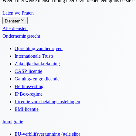
Weet u niet welke dienst u nodig heeft? Wij bieden een gratis eerste co
Laten we Praten
Diensten
Alle diensten
Ondernemingsrecht
Oprichting van bedrijven
Internationale Trusts
Zakelijke bankrekening
CASP-licentie
Gaming- en goklicentie
Herhuisvesting
IP Box-regime
Licentie voor betalingsinstellingen
EMI-licentie
Immigratie
EU-verblijfsvergunning (gele slip)