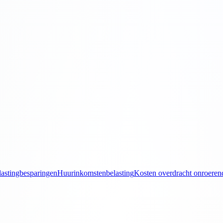
astingbesparingen
Huurinkomstenbelasting
Kosten overdracht onroeren