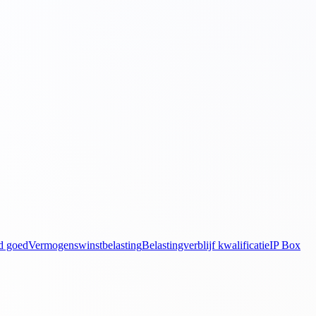
d goed
Vermogenswinstbelasting
Belastingverblijf kwalificatie
IP Box