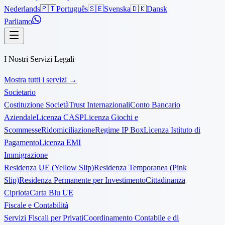
Nederlands
🇵🇹
Português
🇸🇪
Svenska
🇩🇰
Dansk
Parliamo
I Nostri Servizi Legali
Mostra tutti i servizi
→
Societario
Costituzione Società
Trust Internazionali
Conto Bancario
Aziendale
Licenza CASP
Licenza Giochi e
Scommesse
Ridomiciliazione
Regime IP Box
Licenza Istituto di
Pagamento
Licenza EMI
Immigrazione
Residenza UE (Yellow Slip)
Residenza Temporanea (Pink
Slip)
Residenza Permanente per Investimento
Cittadinanza
Cipriota
Carta Blu UE
Fiscale e Contabilità
Servizi Fiscali per Privati
Coordinamento Contabile e di