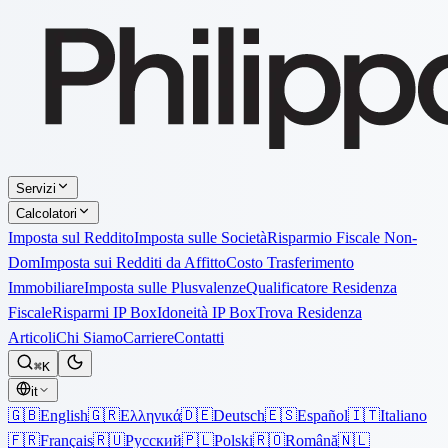
Servizi
Calcolatori
Imposta sul Reddito
Imposta sulle Società
Risparmio Fiscale Non-
Dom
Imposta sui Redditi da Affitto
Costo Trasferimento
Immobiliare
Imposta sulle Plusvalenze
Qualificatore Residenza
Fiscale
Risparmi IP Box
Idoneità IP Box
Trova Residenza
Articoli
Chi Siamo
Carriere
Contatti
⌘K
it
🇬🇧
English
🇬🇷
Ελληνικά
🇩🇪
Deutsch
🇪🇸
Español
🇮🇹
Italiano
🇫🇷
Français
🇷🇺
Русский
🇵🇱
Polski
🇷🇴
Română
🇳🇱