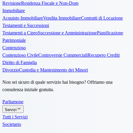
Revisione
Residenza Fiscale e Non-Dom
Immobiliare
Acquisto Immobiliare
Vendita Immobiliare
Contratti di Locazione
Testamenti e Successioni
Testamenti a Cipro
Successione e Amministrazione
Pianificazione
Patrimoniale
Contenzioso
Contenzioso Civile
Controversie Commerciali
Recupero Crediti
Diritto di Famiglia
Divorzio
Custodia e Mantenimento dei Minori
Non sei sicuro di quale servizio hai bisogno? Offriamo una
consulenza iniziale gratuita.
Parliamone
Servizi
Tutti i Servizi
Societario