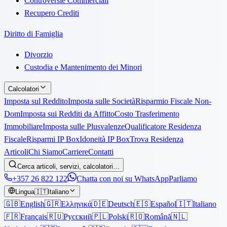
Controversie Commerciali
Recupero Crediti
Diritto di Famiglia
Divorzio
Custodia e Mantenimento dei Minori
Calcolatori
Imposta sul Reddito
Imposta sulle Società
Risparmio Fiscale Non-
Dom
Imposta sui Redditi da Affitto
Costo Trasferimento
Immobiliare
Imposta sulle Plusvalenze
Qualificatore Residenza
Fiscale
Risparmi IP Box
Idoneità IP Box
Trova Residenza
Articoli
Chi Siamo
Carriere
Contatti
Cerca articoli, servizi, calcolatori…
+357 26 822 122
Chatta con noi su WhatsApp
Parliamo
Lingua
🇮🇹
Italiano
🇬🇧
English
🇬🇷
Ελληνικά
🇩🇪
Deutsch
🇪🇸
Español
🇮🇹
Italiano
🇫🇷
Français
🇷🇺
Русский
🇵🇱
Polski
🇷🇴
Română
🇳🇱