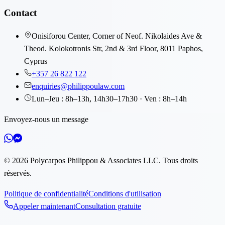
Contact
Onisiforou Center, Corner of Neof. Nikolaides Ave &
Theod. Kolokotronis Str, 2nd & 3rd Floor, 8011 Paphos,
Cyprus
+357 26 822 122
enquiries@philippoulaw.com
Lun–Jeu : 8h–13h, 14h30–17h30 · Ven : 8h–14h
Envoyez-nous un message
©
2026
Polycarpos Philippou & Associates LLC
.
Tous droits
réservés.
Politique de confidentialité
Conditions d'utilisation
Appeler maintenant
Consultation gratuite