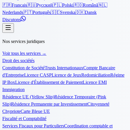
🇫🇷
Français
🇷🇺
Русский
🇵🇱
Polski
🇷🇴
Română
🇳🇱
Nederlands
🇵🇹
Português
🇸🇪
Svenska
🇩🇰
Dansk
Discutons
Nos services juridiques
Voir tous les services
→
Droit des sociétés
Constitution de Société
Trusts Internationaux
Compte Bancaire
d'Entreprise
Licence CASP
Licence de Jeux
Redomiciliation
Régime
IP Box
Licence d'Établissement de Paiement
Licence EMI
Immigration
Résidence UE (Yellow Slip)
Résidence Temporaire (Pink
Slip)
Résidence Permanente par Investissement
Citoyenneté
Chypriote
Carte Bleue UE
Fiscalité et Comptabilité
Services Fiscaux pour Particuliers
Coordination comptable et