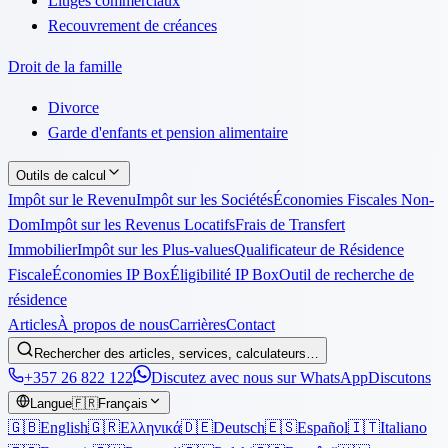
Litiges commerciaux
Recouvrement de créances
Droit de la famille
Divorce
Garde d'enfants et pension alimentaire
Outils de calcul
Impôt sur le Revenu
Impôt sur les Sociétés
Économies Fiscales Non-
Dom
Impôt sur les Revenus Locatifs
Frais de Transfert
Immobilier
Impôt sur les Plus-values
Qualificateur de Résidence
Fiscale
Économies IP Box
Éligibilité IP Box
Outil de recherche de
résidence
Articles
À propos de nous
Carrières
Contact
Rechercher des articles, services, calculateurs…
+357 26 822 122
Discutez avec nous sur WhatsApp
Discutons
Langue
🇫🇷
Français
🇬🇧
English
🇬🇷
Ελληνικά
🇩🇪
Deutsch
🇪🇸
Español
🇮🇹
Italiano