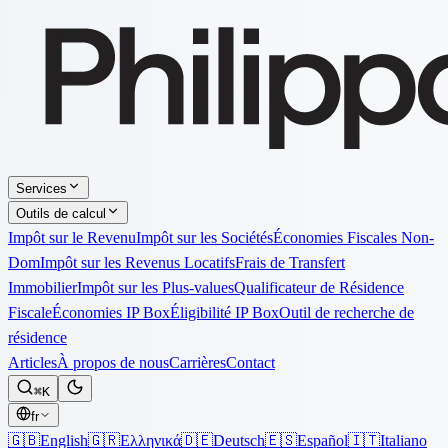
Services
Outils de calcul
Impôt sur le Revenu
Impôt sur les Sociétés
Économies Fiscales Non-
Dom
Impôt sur les Revenus Locatifs
Frais de Transfert
Immobilier
Impôt sur les Plus-values
Qualificateur de Résidence
Fiscale
Économies IP Box
Éligibilité IP Box
Outil de recherche de
résidence
Articles
À propos de nous
Carrières
Contact
⌘K
fr
🇬🇧
English
🇬🇷
Ελληνικά
🇩🇪
Deutsch
🇪🇸
Español
🇮🇹
Italiano