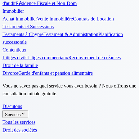
d'audit
Résidence Fiscale et Non-Dom
Immobilier
Achat Immobilier
Vente Immobilière
Contrats de Location
Testaments et Successions
Testaments à Chypre
Testament & Administration
Planification
successorale
Contentieux
Litiges civils
Litiges commerciaux
Recouvrement de créances
Droit de la famille
Divorce
Garde d'enfants et pension alimentaire
Vous ne savez pas quel service vous avez besoin ? Nous offrons une
consultation initiale gratuite.
Discutons
Services
Tous les services
Droit des sociétés