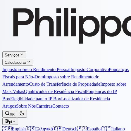
Serviços
Calculadoras
Imposto sobre o Rendimento Pessoal
Imposto Corporativo
Poupanças
Fiscais para Não-Dom
Imposto sobre Rendimento de
Arrendamento
Custo de Transferência de Propriedade
Imposto sobre
Mais-Valias
Qualificador de Residência Fiscal
Poupanças do IP
Box
Elegibilidade para o IP Box
Localizador de Residência
Artigos
Sobre Nós
Carreiras
Contacto
⌘K
pt
🇬🇧
English
🇬🇷
Ελληνικά
🇩🇪
Deutsch
🇪🇸
Español
🇮🇹
Italiano