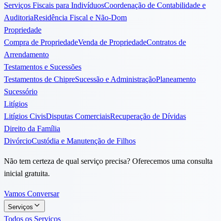
Serviços Fiscais para Indivíduos
Coordenação de Contabilidade e
Auditoria
Residência Fiscal e Não-Dom
Propriedade
Compra de Propriedade
Venda de Propriedade
Contratos de
Arrendamento
Testamentos e Sucessões
Testamentos de Chipre
Sucessão e Administração
Planeamento
Sucessório
Litígios
Litígios Civis
Disputas Comerciais
Recuperação de Dívidas
Direito da Família
Divórcio
Custódia e Manutenção de Filhos
Não tem certeza de qual serviço precisa? Oferecemos uma consulta
inicial gratuita.
Vamos Conversar
Serviços
Todos os Serviços