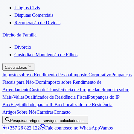
Litígios Civis
Disputas Comerciais
Recuperação de Dívidas
Direito da Família
Divórcio
Custódia e Manutenção de Filhos
Calculadoras
Imposto sobre o Rendimento Pessoal
Imposto Corporativo
Poupanças
Fiscais para Não-Dom
Imposto sobre Rendimento de
Arrendamento
Custo de Transferência de Propriedade
Imposto sobre
Mais-Valias
Qualificador de Residência Fiscal
Poupanças do IP
Box
Elegibilidade para o IP Box
Localizador de Residência
Artigos
Sobre Nós
Carreiras
Contacto
Pesquisar artigos, serviços, calculadoras…
+357 26 822 122
Fale connosco no WhatsApp
Vamos