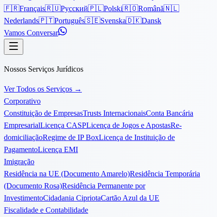
🇫🇷
Français
🇷🇺
Русский
🇵🇱
Polski
🇷🇴
Română
🇳🇱
Nederlands
🇵🇹
Português
🇸🇪
Svenska
🇩🇰
Dansk
Vamos Conversar
Nossos Serviços Jurídicos
Ver Todos os Serviços
→
Corporativo
Constituição de Empresas
Trusts Internacionais
Conta Bancária
Empresarial
Licença CASP
Licença de Jogos e Apostas
Re-
domiciliação
Regime de IP Box
Licença de Instituição de
Pagamento
Licença EMI
Imigração
Residência na UE (Documento Amarelo)
Residência Temporária
(Documento Rosa)
Residência Permanente por
Investimento
Cidadania Cipriota
Cartão Azul da UE
Fiscalidade e Contabilidade