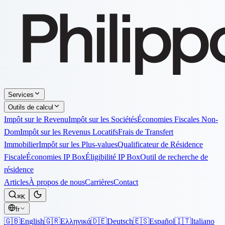
Services
Outils de calcul
Impôt sur le Revenu
Impôt sur les Sociétés
Économies Fiscales Non-
Dom
Impôt sur les Revenus Locatifs
Frais de Transfert
Immobilier
Impôt sur les Plus-values
Qualificateur de Résidence
Fiscale
Économies IP Box
Éligibilité IP Box
Outil de recherche de
résidence
Articles
À propos de nous
Carrières
Contact
⌘K
fr
🇬🇧
English
🇬🇷
Ελληνικά
🇩🇪
Deutsch
🇪🇸
Español
🇮🇹
Italiano