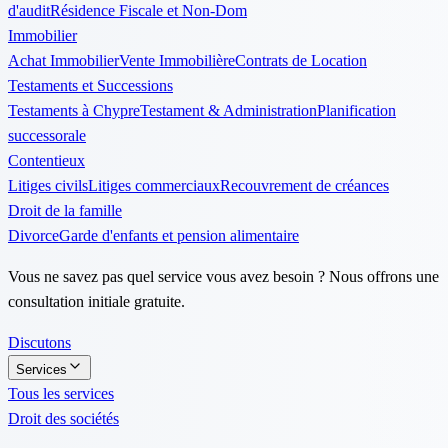
d'audit
Résidence Fiscale et Non-Dom
Immobilier
Achat Immobilier
Vente Immobilière
Contrats de Location
Testaments et Successions
Testaments à Chypre
Testament & Administration
Planification
successorale
Contentieux
Litiges civils
Litiges commerciaux
Recouvrement de créances
Droit de la famille
Divorce
Garde d'enfants et pension alimentaire
Vous ne savez pas quel service vous avez besoin ? Nous offrons une
consultation initiale gratuite.
Discutons
Services
Tous les services
Droit des sociétés