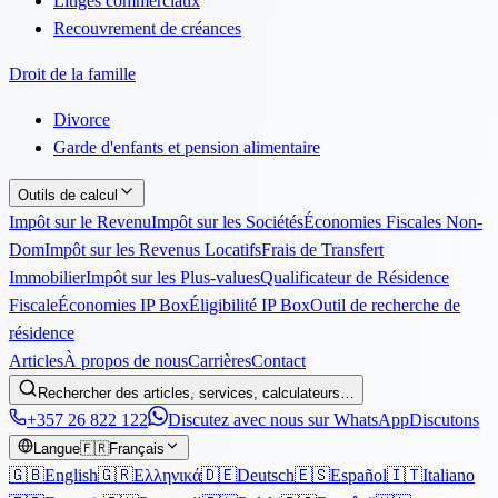
Litiges commerciaux
Recouvrement de créances
Droit de la famille
Divorce
Garde d'enfants et pension alimentaire
Outils de calcul
Impôt sur le Revenu
Impôt sur les Sociétés
Économies Fiscales Non-
Dom
Impôt sur les Revenus Locatifs
Frais de Transfert
Immobilier
Impôt sur les Plus-values
Qualificateur de Résidence
Fiscale
Économies IP Box
Éligibilité IP Box
Outil de recherche de
résidence
Articles
À propos de nous
Carrières
Contact
Rechercher des articles, services, calculateurs…
+357 26 822 122
Discutez avec nous sur WhatsApp
Discutons
Langue
🇫🇷
Français
🇬🇧
English
🇬🇷
Ελληνικά
🇩🇪
Deutsch
🇪🇸
Español
🇮🇹
Italiano