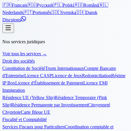
🇫🇷
Français
🇷🇺
Русский
🇵🇱
Polski
🇷🇴
Română
🇳🇱
Nederlands
🇵🇹
Português
🇸🇪
Svenska
🇩🇰
Dansk
Discutons
Nos services juridiques
Voir tous les services
→
Droit des sociétés
Constitution de Société
Trusts Internationaux
Compte Bancaire
d'Entreprise
Licence CASP
Licence de Jeux
Redomiciliation
Régime
IP Box
Licence d'Établissement de Paiement
Licence EMI
Immigration
Résidence UE (Yellow Slip)
Résidence Temporaire (Pink
Slip)
Résidence Permanente par Investissement
Citoyenneté
Chypriote
Carte Bleue UE
Fiscalité et Comptabilité
Services Fiscaux pour Particuliers
Coordination comptable et