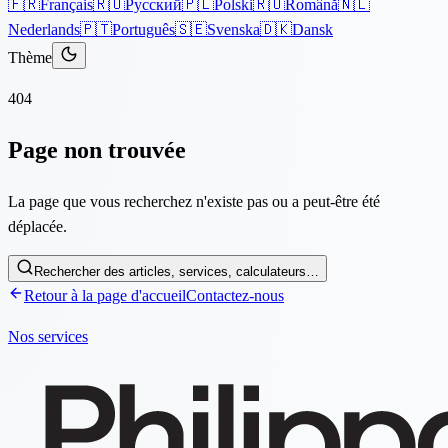
🇫🇷
Français
🇷🇺
Русский
🇵🇱
Polski
🇷🇴
Română
🇳🇱
Nederlands
🇵🇹
Português
🇸🇪
Svenska
🇩🇰
Dansk
Thème
404
Page non trouvée
La page que vous recherchez n'existe pas ou a peut-être été
déplacée.
Rechercher des articles, services, calculateurs…
Retour à la page d'accueil
Contactez-nous
Nos services