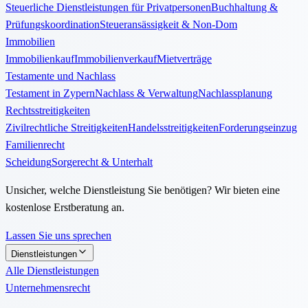
Steuerliche Dienstleistungen für Privatpersonen
Buchhaltung &
Prüfungskoordination
Steueransässigkeit & Non-Dom
Immobilien
Immobilienkauf
Immobilienverkauf
Mietverträge
Testamente und Nachlass
Testament in Zypern
Nachlass & Verwaltung
Nachlassplanung
Rechtsstreitigkeiten
Zivilrechtliche Streitigkeiten
Handelsstreitigkeiten
Forderungseinzug
Familienrecht
Scheidung
Sorgerecht & Unterhalt
Unsicher, welche Dienstleistung Sie benötigen? Wir bieten eine
kostenlose Erstberatung an.
Lassen Sie uns sprechen
Dienstleistungen
Alle Dienstleistungen
Unternehmensrecht