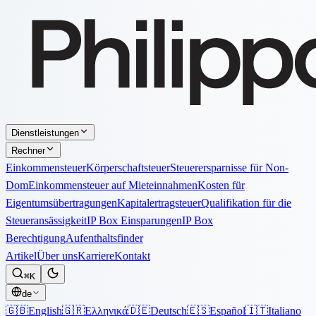
Dienstleistungen
Rechner
Einkommensteuer
Körperschaftsteuer
Steuerersparnisse für Non-
Dom
Einkommensteuer auf Mieteinnahmen
Kosten für
Eigentumsübertragungen
Kapitalertragsteuer
Qualifikation für die
Steueransässigkeit
IP Box Einsparungen
IP Box
Berechtigung
Aufenthaltsfinder
Artikel
Über uns
Karriere
Kontakt
⌘K
de
🇬🇧
English
🇬🇷
Ελληνικά
🇩🇪
Deutsch
🇪🇸
Español
🇮🇹
Italiano