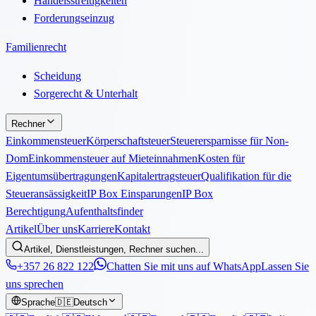
Handelsstreitigkeiten
Forderungseinzug
Familienrecht
Scheidung
Sorgerecht & Unterhalt
Rechner
Einkommensteuer
Körperschaftsteuer
Steuerersparnisse für Non-
Dom
Einkommensteuer auf Mieteinnahmen
Kosten für
Eigentumsübertragungen
Kapitalertragsteuer
Qualifikation für die
Steueransässigkeit
IP Box Einsparungen
IP Box
Berechtigung
Aufenthaltsfinder
Artikel
Über uns
Karriere
Kontakt
Artikel, Dienstleistungen, Rechner suchen...
+357 26 822 122
Chatten Sie mit uns auf WhatsApp
Lassen Sie
uns sprechen
Sprache
🇩🇪
Deutsch