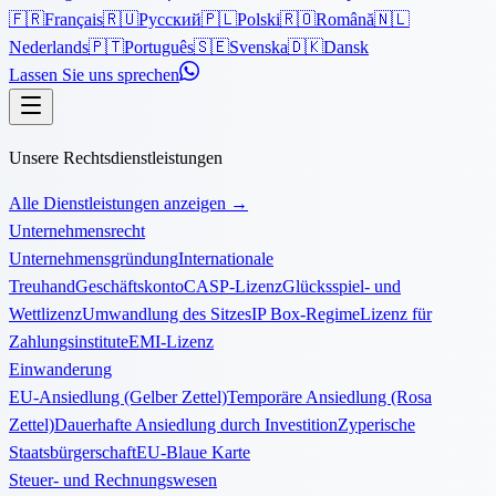
🇫🇷
Français
🇷🇺
Русский
🇵🇱
Polski
🇷🇴
Română
🇳🇱
Nederlands
🇵🇹
Português
🇸🇪
Svenska
🇩🇰
Dansk
Lassen Sie uns sprechen
Unsere Rechtsdienstleistungen
Alle Dienstleistungen anzeigen
→
Unternehmensrecht
Unternehmensgründung
Internationale
Treuhand
Geschäftskonto
CASP-Lizenz
Glücksspiel- und
Wettlizenz
Umwandlung des Sitzes
IP Box-Regime
Lizenz für
Zahlungsinstitute
EMI-Lizenz
Einwanderung
EU-Ansiedlung (Gelber Zettel)
Temporäre Ansiedlung (Rosa
Zettel)
Dauerhafte Ansiedlung durch Investition
Zyperische
Staatsbürgerschaft
EU-Blaue Karte
Steuer- und Rechnungswesen