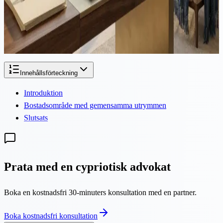
I ett banbrytande drag för att ta itu med en av Cyperns mest
ihållande fastighetsutmaningar har representanthuset enhälligt antagit
en ändringslag som effektivt löser tusentals fastlåsta...
Innehållsförteckning
Introduktion
Bostadsområde med gemensamma utrymmen
Slutsats
Prata med en cypriotisk advokat
Boka en kostnadsfri 30-minuters konsultation med en partner.
Boka kostnadsfri konsultation