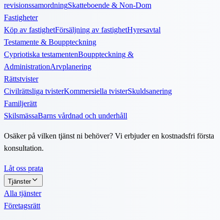
revisionssamordning
Skatteboende & Non-Dom
Fastigheter
Köp av fastighet
Försäljning av fastighet
Hyresavtal
Testamente & Bouppteckning
Cypriotiska testamenten
Bouppteckning &
Administration
Arvplanering
Rättstvister
Civilrättsliga tvister
Kommersiella tvister
Skuldsanering
Familjerätt
Skilsmässa
Barns vårdnad och underhåll
Osäker på vilken tjänst ni behöver? Vi erbjuder en kostnadsfri första
konsultation.
Låt oss prata
Tjänster
Alla tjänster
Företagsrätt