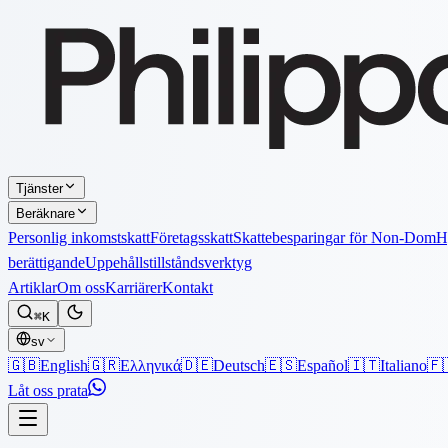
Tjänster
Beräknare
Personlig inkomstskatt
Företagsskatt
Skattebesparingar för Non-Dom
H
berättigande
Uppehållstillståndsverktyg
Artiklar
Om oss
Karriärer
Kontakt
⌘K
sv
🇬🇧
English
🇬🇷
Ελληνικά
🇩🇪
Deutsch
🇪🇸
Español
🇮🇹
Italiano
🇫
Låt oss prata