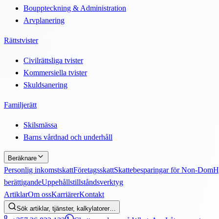
Bouppteckning & Administration
Arvplanering
Rättstvister
Civilrättsliga tvister
Kommersiella tvister
Skuldsanering
Familjerätt
Skilsmässa
Barns vårdnad och underhåll
Beräknare
Personlig inkomstskatt
Företagsskatt
Skattebesparingar för Non-Dom
H
berättigande
Uppehållstillståndsverktyg
Artiklar
Om oss
Karriärer
Kontakt
Sök artiklar, tjänster, kalkylatorer…