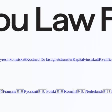
yresinkomstskatt
Kostnad för fastighetstransfer
Kapitalvinstskatt
Kvalific
🇷
Français
🇷🇺
Русский
🇵🇱
Polski
🇷🇴
Română
🇳🇱
Nederlands
🇵🇹