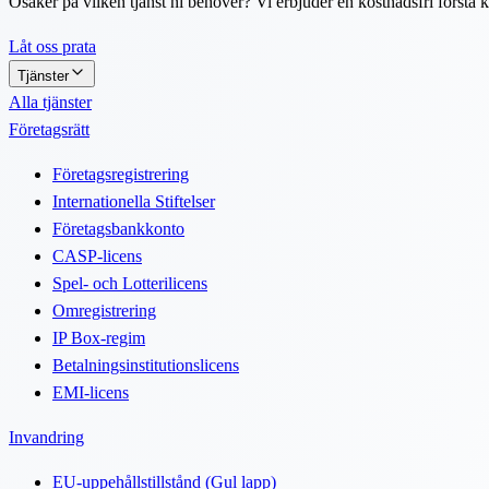
Osäker på vilken tjänst ni behöver? Vi erbjuder en kostnadsfri första k
Låt oss prata
Tjänster
Alla tjänster
Företagsrätt
Företagsregistrering
Internationella Stiftelser
Företagsbankkonto
CASP-licens
Spel- och Lotterilicens
Omregistrering
IP Box-regim
Betalningsinstitutionslicens
EMI-licens
Invandring
EU-uppehållstillstånd (Gul lapp)