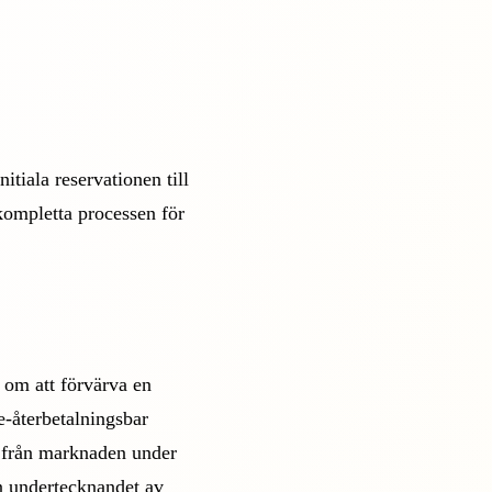
nitiala reservationen till
kompletta processen för
 om att förvärva en
e-återbetalningsbar
ten från marknaden under
n undertecknandet av