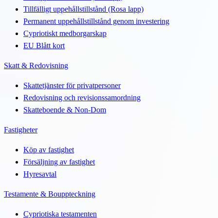
Tillfälligt uppehållstillstånd (Rosa lapp)
Permanent uppehållstillstånd genom investering
Cypriotiskt medborgarskap
EU Blått kort
Skatt & Redovisning
Skattetjänster för privatpersoner
Redovisning och revisionssamordning
Skatteboende & Non-Dom
Fastigheter
Köp av fastighet
Försäljning av fastighet
Hyresavtal
Testamente & Bouppteckning
Cypriotiska testamenten