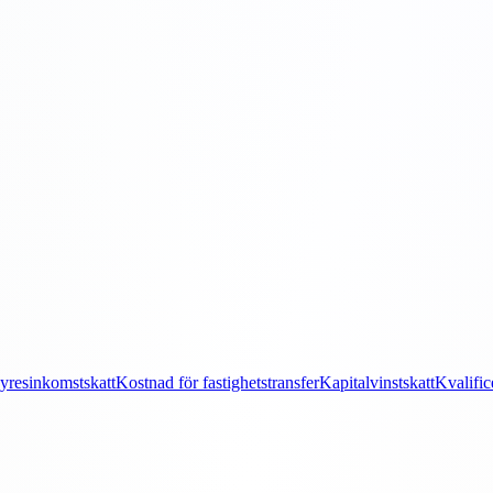
yresinkomstskatt
Kostnad för fastighetstransfer
Kapitalvinstskatt
Kvalific