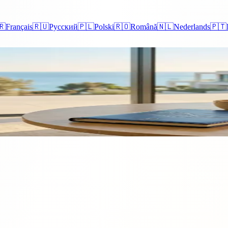
🇷
Français
🇷🇺
Русский
🇵🇱
Polski
🇷🇴
Română
🇳🇱
Nederlands
🇵🇹
t på Cypern: En nybörjarguide
delaktiga affärskostnader, med unika platser som det livliga och kosmo