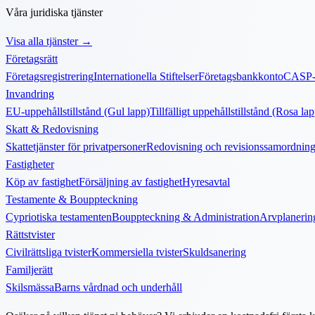
Våra juridiska tjänster
Visa alla tjänster
→
Företagsrätt
Företagsregistrering
Internationella Stiftelser
Företagsbankkonto
CASP-l
Invandring
EU-uppehållstillstånd (Gul lapp)
Tillfälligt uppehållstillstånd (Rosa la
Skatt & Redovisning
Skattetjänster för privatpersoner
Redovisning och revisionssamordnin
Fastigheter
Köp av fastighet
Försäljning av fastighet
Hyresavtal
Testamente & Bouppteckning
Cypriotiska testamenten
Bouppteckning & Administration
Arvplanerin
Rättstvister
Civilrättsliga tvister
Kommersiella tvister
Skuldsanering
Familjerätt
Skilsmässa
Barns vårdnad och underhåll