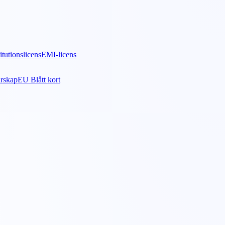
itutionslicens
EMI-licens
arskap
EU Blått kort