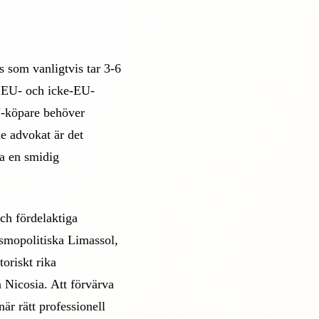
s som vanligtvis tar 3-6
e EU- och icke-EU-
U-köpare behöver
e advokat är det
la en smidig
ch fördelaktiga
osmopolitiska Limassol,
oriskt rika
a Nicosia. Att förvärva
är rätt professionell