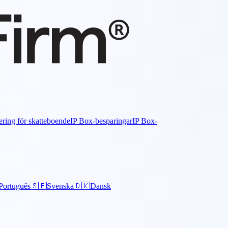
ering för skatteboende
IP Box-besparingar
IP Box-
Português
🇸🇪
Svenska
🇩🇰
Dansk