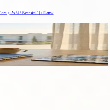
Português
🇸🇪
Svenska
🇩🇰
Dansk
politiska Limassol, det charmiga och arkeologiskt...