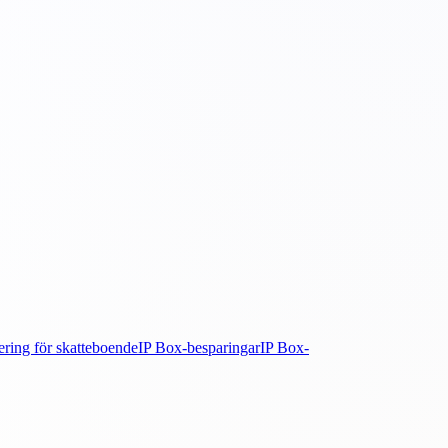
ering för skatteboende
IP Box-besparingar
IP Box-