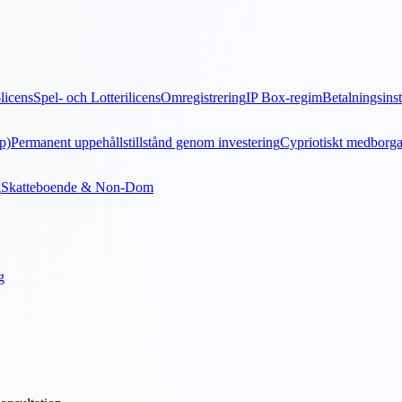
icens
Spel- och Lotterilicens
Omregistrering
IP Box-regim
Betalningsinst
pp)
Permanent uppehållstillstånd genom investering
Cypriotiskt medborg
g
Skatteboende & Non-Dom
g