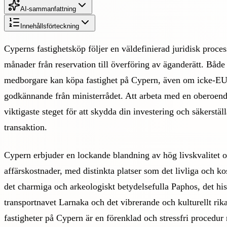
AI-sammanfattning
Innehållsförteckning
Cyperns fastighetsköp följer en väldefinierad juridisk proces
månader från reservation till överföring av äganderätt. Båd
medborgare kan köpa fastighet på Cypern, även om icke-E
godkännande från ministerrådet. Att arbeta med en oberoend
viktigaste steget för att skydda din investering och säkerstäl
transaktion.
Cypern erbjuder en lockande blandning av hög livskvalitet o
affärskostnader, med distinkta platser som det livliga och k
det charmiga och arkeologiskt betydelsefulla Paphos, det hist
transportnavet Larnaka och det vibrerande och kulturellt rik
fastigheter på Cypern är en förenklad och stressfri procedur n