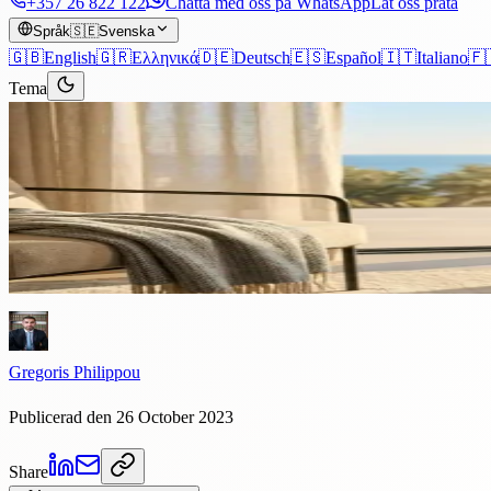
+357 26 822 122
Chatta med oss på WhatsApp
Låt oss prata
Språk
🇸🇪
Svenska
🇬🇧
English
🇬🇷
Ελληνικά
🇩🇪
Deutsch
🇪🇸
Español
🇮🇹
Italiano
🇫
Tema
Artiklar
›
Fastighet
7 minuters läsning
Processen för att köpa fastighe
Cypern erbjuder en lockande blandning av hög levnadsstandard och för
Gregoris Philippou
Publicerad den 26 October 2023
Share