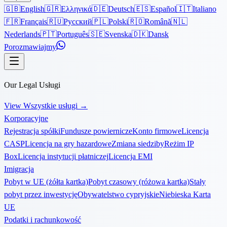
🇬🇧
English
🇬🇷
Ελληνικά
🇩🇪
Deutsch
🇪🇸
Español
🇮🇹
Italiano
🇫🇷
Français
🇷🇺
Русский
🇵🇱
Polski
🇷🇴
Română
🇳🇱
Nederlands
🇵🇹
Português
🇸🇪
Svenska
🇩🇰
Dansk
Porozmawiajmy
Our Legal Usługi
View Wszystkie usługi
→
Korporacyjne
Rejestracja spółki
Fundusze powiernicze
Konto firmowe
Licencja
CASP
Licencja na gry hazardowe
Zmiana siedziby
Reżim IP
Box
Licencja instytucji płatniczej
Licencja EMI
Imigracja
Pobyt w UE (żółta kartka)
Pobyt czasowy (różowa kartka)
Stały
pobyt przez inwestycję
Obywatelstwo cypryjskie
Niebieska Karta
UE
Podatki i rachunkowość