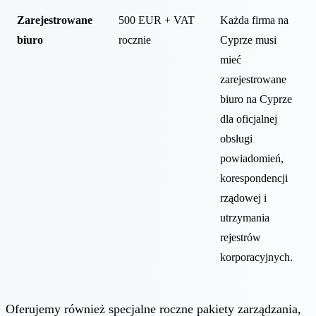
Zarejestrowane
500 EUR + VAT
Każda firma na
biuro
rocznie
Cyprze musi
mieć
zarejestrowane
biuro na Cyprze
dla oficjalnej
obsługi
powiadomień,
korespondencji
rządowej i
utrzymania
rejestrów
korporacyjnych.
Oferujemy również specjalne roczne pakiety zarządzania,