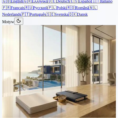
🇬🇧
English
🇬🇷
Ελληνικά
🇩🇪
Deutsch
🇪🇸
Español
🇮🇹
Italiano
🇫🇷
Français
🇷🇺
Русский
🇵🇱
Polski
🇷🇴
Română
🇳🇱
Nederlands
🇵🇹
Português
🇸🇪
Svenska
🇩🇰
Dansk
Motyw
Artykuły
›
Korporacyjne
12 minut czytania
Koszt rejestracji spółki na
Cyprze: opłaty za założenie i
roczne opłaty w 2026 roku
Całkowity koszt rejestracji spółki na Cyprze zależy od znacznie
więcej niż tylko opłaty za założenie. Ten przewodnik rozkłada
koszty założenia, opłaty rządowe, bankowość, usługi powiernicze i
roczne utrzymanie oraz wyjaśnia, co często pomijają tanie oferty.