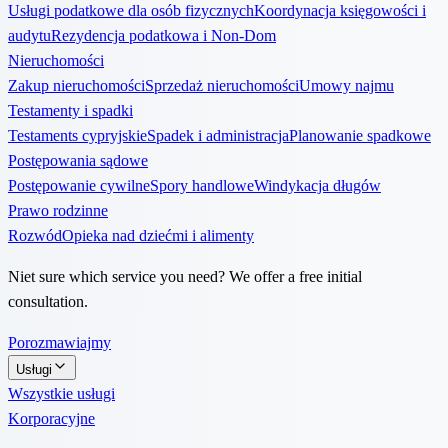
Usługi podatkowe dla osób fizycznych
Koordynacja księgowości i
audytu
Rezydencja podatkowa i Non-Dom
Nieruchomości
Zakup nieruchomości
Sprzedaż nieruchomości
Umowy najmu
Testamenty i spadki
Testaments cypryjskie
Spadek i administracja
Planowanie spadkowe
Postępowania sądowe
Postępowanie cywilne
Spory handlowe
Windykacja długów
Prawo rodzinne
Rozwód
Opieka nad dziećmi i alimenty
Niet sure which service you need? We offer a free initial
consultation.
Porozmawiajmy
Usługi
Wszystkie usługi
Korporacyjne