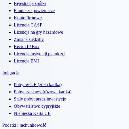
Rejestracja spółki
Fundusze powiernicze
Konto firmowe
Licencja CASP
Licencja na gry hazardowe
Zmiana siedziby
Reżim IP Box
Licencja instytucji płatniczej
Licencja EMI
Imigracja
Pobyt w UE (żółta kartka)
Pobyt czasowy (różowa kartka)
Stały pobyt przez inwestycję
Obywatelstwo cypryjskie
Niebieska Karta UE
Podatki i rachunkowość