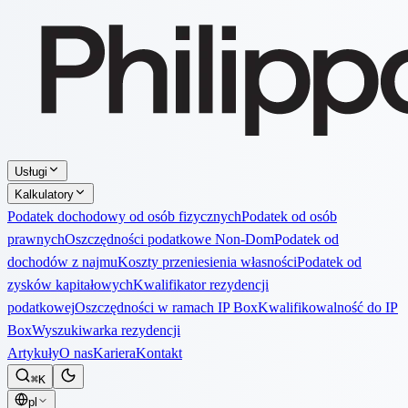
Usługi
Kalkulatory
Podatek dochodowy od osób fizycznych
Podatek od osób
prawnych
Oszczędności podatkowe Non-Dom
Podatek od
dochodów z najmu
Koszty przeniesienia własności
Podatek od
zysków kapitałowych
Kwalifikator rezydencji
podatkowej
Oszczędności w ramach IP Box
Kwalifikowalność do IP
Box
Wyszukiwarka rezydencji
Artykuły
O nas
Kariera
Kontakt
⌘K
pl