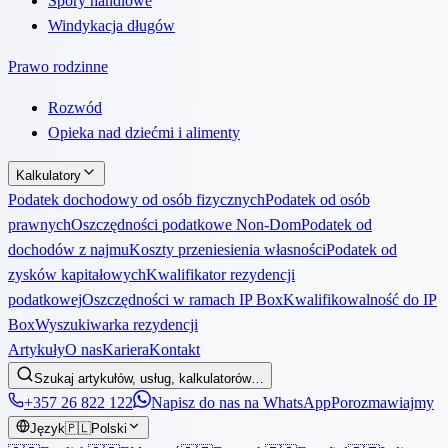
Spory handlowe
Windykacja długów
Prawo rodzinne
Rozwód
Opieka nad dziećmi i alimenty
Kalkulatory
Podatek dochodowy od osób fizycznych
Podatek od osób
prawnych
Oszczędności podatkowe Non-Dom
Podatek od
dochodów z najmu
Koszty przeniesienia własności
Podatek od
zysków kapitałowych
Kwalifikator rezydencji
podatkowej
Oszczędności w ramach IP Box
Kwalifikowalność do IP
Box
Wyszukiwarka rezydencji
Artykuły
O nas
Kariera
Kontakt
Szukaj artykułów, usług, kalkulatorów…
+357 26 822 122
Napisz do nas na WhatsApp
Porozmawiajmy
Język
🇵🇱
Polski