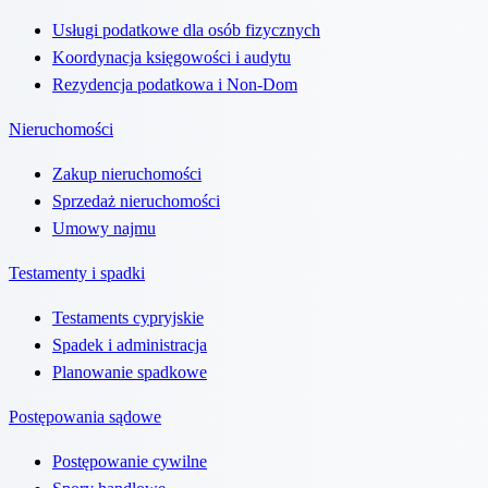
Usługi podatkowe dla osób fizycznych
Koordynacja księgowości i audytu
Rezydencja podatkowa i Non-Dom
Nieruchomości
Zakup nieruchomości
Sprzedaż nieruchomości
Umowy najmu
Testamenty i spadki
Testaments cypryjskie
Spadek i administracja
Planowanie spadkowe
Postępowania sądowe
Postępowanie cywilne