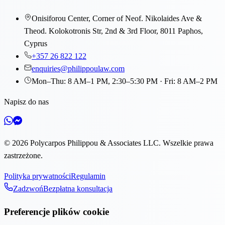
Onisiforou Center, Corner of Neof. Nikolaides Ave &
Theod. Kolokotronis Str, 2nd & 3rd Floor, 8011 Paphos,
Cyprus
+357 26 822 122
enquiries@philippoulaw.com
Mon–Thu: 8 AM–1 PM, 2:30–5:30 PM · Fri: 8 AM–2 PM
Napisz do nas
©
2026
Polycarpos Philippou & Associates LLC
.
Wszelkie prawa
zastrzeżone.
Polityka prywatności
Regulamin
Zadzwoń
Bezpłatna konsultacja
Preferencje plików cookie