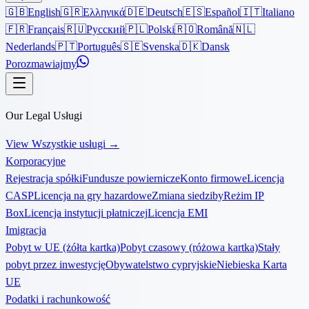
🇬🇧
English
🇬🇷
Ελληνικά
🇩🇪
Deutsch
🇪🇸
Español
🇮🇹
Italiano
🇫🇷
Français
🇷🇺
Русский
🇵🇱
Polski
🇷🇴
Română
🇳🇱
Nederlands
🇵🇹
Português
🇸🇪
Svenska
🇩🇰
Dansk
Porozmawiajmy
Our Legal Usługi
View Wszystkie usługi
→
Korporacyjne
Rejestracja spółki
Fundusze powiernicze
Konto firmowe
Licencja
CASP
Licencja na gry hazardowe
Zmiana siedziby
Reżim IP
Box
Licencja instytucji płatniczej
Licencja EMI
Imigracja
Pobyt w UE (żółta kartka)
Pobyt czasowy (różowa kartka)
Stały
pobyt przez inwestycję
Obywatelstwo cypryjskie
Niebieska Karta
UE
Podatki i rachunkowość