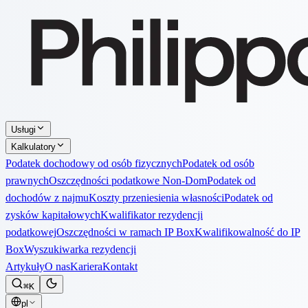
Usługi
Kalkulatory
Podatek dochodowy od osób fizycznych
Podatek od osób
prawnych
Oszczędności podatkowe Non-Dom
Podatek od
dochodów z najmu
Koszty przeniesienia własności
Podatek od
zysków kapitałowych
Kwalifikator rezydencji
podatkowej
Oszczędności w ramach IP Box
Kwalifikowalność do IP
Box
Wyszukiwarka rezydencji
Artykuły
O nas
Kariera
Kontakt
⌘K
pl