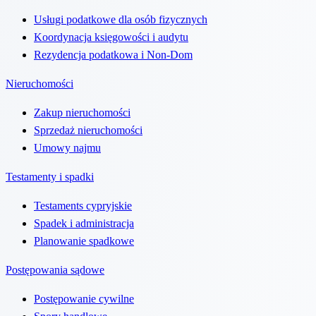
Usługi podatkowe dla osób fizycznych
Koordynacja księgowości i audytu
Rezydencja podatkowa i Non-Dom
Nieruchomości
Zakup nieruchomości
Sprzedaż nieruchomości
Umowy najmu
Testamenty i spadki
Testaments cypryjskie
Spadek i administracja
Planowanie spadkowe
Postępowania sądowe
Postępowanie cywilne