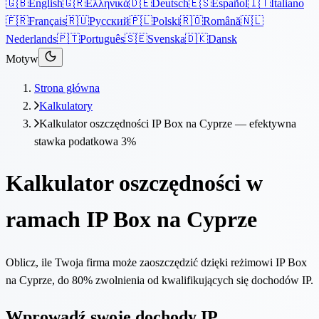
🇬🇧
English
🇬🇷
Ελληνικά
🇩🇪
Deutsch
🇪🇸
Español
🇮🇹
Italiano
🇫🇷
Français
🇷🇺
Русский
🇵🇱
Polski
🇷🇴
Română
🇳🇱
Nederlands
🇵🇹
Português
🇸🇪
Svenska
🇩🇰
Dansk
Motyw
Strona główna
Kalkulatory
Kalkulator oszczędności IP Box na Cyprze — efektywna
stawka podatkowa 3%
Kalkulator oszczędności w
ramach IP Box na Cyprze
Oblicz, ile Twoja firma może zaoszczędzić dzięki reżimowi IP Box
na Cyprze, do 80% zwolnienia od kwalifikujących się dochodów IP.
Wprowadź swoje dochody IP