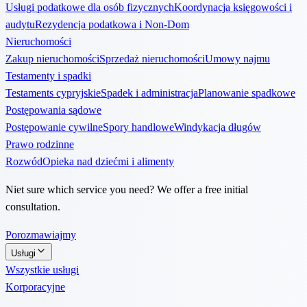
Usługi podatkowe dla osób fizycznych
Koordynacja księgowości i
audytu
Rezydencja podatkowa i Non-Dom
Nieruchomości
Zakup nieruchomości
Sprzedaż nieruchomości
Umowy najmu
Testamenty i spadki
Testaments cypryjskie
Spadek i administracja
Planowanie spadkowe
Postępowania sądowe
Postępowanie cywilne
Spory handlowe
Windykacja długów
Prawo rodzinne
Rozwód
Opieka nad dziećmi i alimenty
Niet sure which service you need? We offer a free initial
consultation.
Porozmawiajmy
Usługi
Wszystkie usługi
Korporacyjne