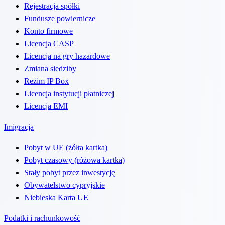
Rejestracja spółki
Fundusze powiernicze
Konto firmowe
Licencja CASP
Licencja na gry hazardowe
Zmiana siedziby
Reżim IP Box
Licencja instytucji płatniczej
Licencja EMI
Imigracja
Pobyt w UE (żółta kartka)
Pobyt czasowy (różowa kartka)
Stały pobyt przez inwestycję
Obywatelstwo cypryjskie
Niebieska Karta UE
Podatki i rachunkowość