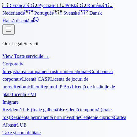
🇫🇷
Français
🇷🇺
Русский
🇵🇱
Polski
🇷🇴
Română
🇳🇱
Nederlands
🇵🇹
Português
🇸🇪
Svenska
🇩🇰
Dansk
Hai să discutăm
Our Legal Servicii
View Toate serviciile
→
Corporativ
Înregistrarea companiei
Trusturi internaționale
Cont bancar
corporativ
Licență CASP
Licență de jocuri de
noroc
Redomiciliere
Regimul IP Box
Licență de instituție de
plată
Licență EMI
Imigrare
Rezidență UE (foaie galbenă)
Rezidență temporară (foaie
roz)
Rezidență permanentă prin investiție
Cetățenie cipriotă
Cartea
Albastră UE
Taxe și contabilitate