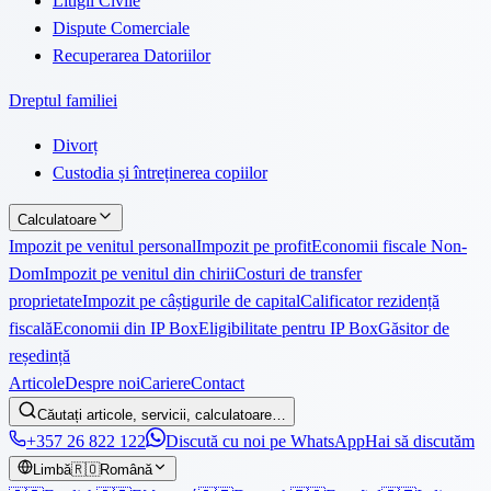
Litigii Civile
Dispute Comerciale
Recuperarea Datoriilor
Dreptul familiei
Divorț
Custodia și întreținerea copiilor
Calculatoare
Impozit pe venitul personal
Impozit pe profit
Economii fiscale Non-
Dom
Impozit pe venitul din chirii
Costuri de transfer
proprietate
Impozit pe câștigurile de capital
Calificator rezidență
fiscală
Economii din IP Box
Eligibilitate pentru IP Box
Găsitor de
reședință
Articole
Despre noi
Cariere
Contact
Căutați articole, servicii, calculatoare…
+357 26 822 122
Discută cu noi pe WhatsApp
Hai să discutăm
Limbă
🇷🇴
Română