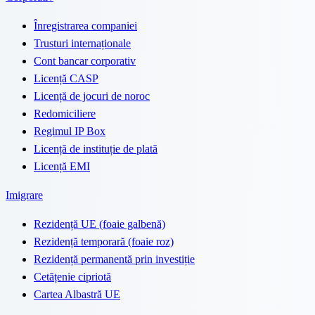
Înregistrarea companiei
Trusturi internaționale
Cont bancar corporativ
Licență CASP
Licență de jocuri de noroc
Redomiciliere
Regimul IP Box
Licență de instituție de plată
Licență EMI
Imigrare
Rezidență UE (foaie galbenă)
Rezidență temporară (foaie roz)
Rezidență permanentă prin investiție
Cetățenie cipriotă
Cartea Albastră UE