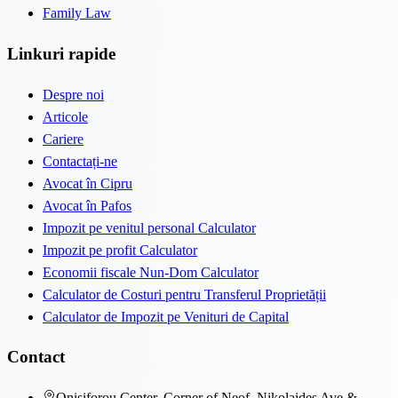
Family Law
Linkuri rapide
Despre noi
Articole
Cariere
Contactați-ne
Avocat în Cipru
Avocat în Pafos
Impozit pe venitul personal Calculator
Impozit pe profit Calculator
Economii fiscale Nun-Dom Calculator
Calculator de Costuri pentru Transferul Proprietății
Calculator de Impozit pe Venituri de Capital
Contact
Onisiforou Center, Corner of Neof. Nikolaides Ave &