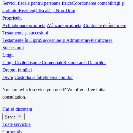
Servicii fiscale pentru persoane fizice
Coordonarea contabilității și
auditului
Rezidență fiscală și Non-Dom
Proprietăți
Achiziționare proprietăți
Vânzare proprietăți
Contracte de închiriere
Testamente și succesiuni
Testamente în Cipru
Succesiune și Administrare
Planificarea
Succesiunii
Litigii
Litigii Civile
Dispute Comerciale
Recuperarea Datoriilor
Dreptul familiei
Divorț
Custodia și întreținerea copiilor
Nut sure which service you need? We offer a free initial
consultation.
Hai să discutăm
Servicii
Toate serviciile
Corporativ