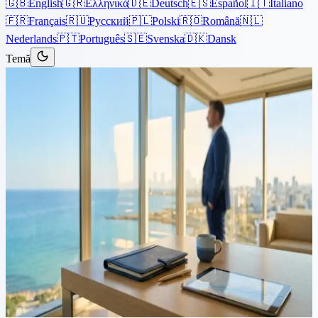
🇬🇧
English
🇬🇷
Ελληνικά
🇩🇪
Deutsch
🇪🇸
Español
🇮🇹
Italiano
🇫🇷
Français
🇷🇺
Русский
🇵🇱
Polski
🇷🇴
Română
🇳🇱
Nederlands
🇵🇹
Português
🇸🇪
Svenska
🇩🇰
Dansk
Temă
Articole
›
Imigrație
5 min de citit
Navigarea Fiscalității SUA-
Cipru pentru Expatriații
Americani
Expatriații americani din Cipru beneficiază de Acordul de Evitare a
Dublei Impuneri (DTAA) între SUA și Cipru. Acest tratat este
conceput pentru a evita dubla impozitare pe venituri, inclusiv
salarii,...