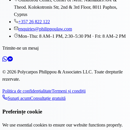
Theod. Kolokotronis Str, 2nd & 3rd Floor, 8011 Paphos,
Cyprus
+357 26 822 122
enquiries@philippoulaw.com
Mon–Thu: 8 AM–1 PM, 2:30–5:30 PM · Fri: 8 AM–2 PM
Trimite-ne un mesaj
©
2026
Polycarpos Philippou & Associates LLC
.
Toate drepturile
rezervate.
Politica de confidențialitate
Termeni și condiții
Sunați acum
Consultație gratuită
Preferințe cookie
We use essential cookies to ensure our website functions properly.