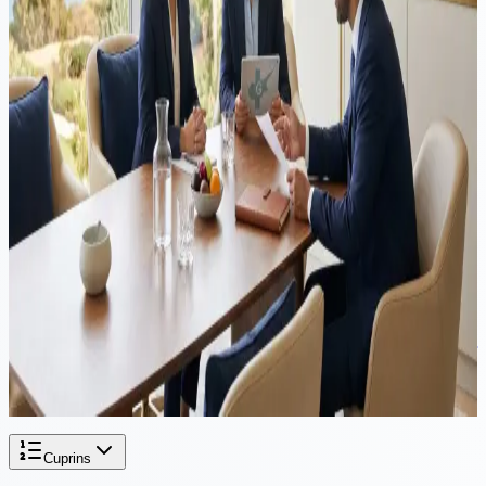
Fiecare cetățean străin care locuiește în Cipru pentru mai mult de trei
luni primește un număr ARC. Acest identificator unic — tipărit pe
documentul dumneavoastră de rezidență — este esențial pentru
activități bancare, înregistrarea fiscală, asistență medicală și viața de
zi cu zi. Iată tot ce trebuie să știți despre obținerea și utilizarea
numărului dumneavoastră ARC în Cipru.
Imigrație
·
14 minute de citit
Ce este GESY? Sistemul de sănătate din Cipru: eligibilitate,
costuri și înregistrare
GESY (Γενικό Σύστημα Υγείας) este sistemul universal de sănătate
din Cipru, oferind îngrijire medicală accesibilă cetățenilor, cetățenilor
UE și rezidenților eligibili. Acest ghid acoperă eligibilitatea, ratele de
contribuție, serviciile acoperite și cum să vă înregistrați.
Cuprins