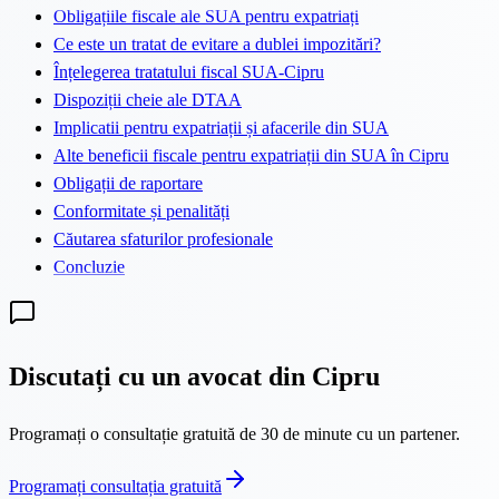
Obligațiile fiscale ale SUA pentru expatriați
Ce este un tratat de evitare a dublei impozitări?
Înțelegerea tratatului fiscal SUA-Cipru
Dispoziții cheie ale DTAA
Implicatii pentru expatriații și afacerile din SUA
Alte beneficii fiscale pentru expatriații din SUA în Cipru
Obligații de raportare
Conformitate și penalități
Căutarea sfaturilor profesionale
Concluzie
Discutați cu un avocat din Cipru
Programați o consultație gratuită de 30 de minute cu un partener.
Programați consultația gratuită