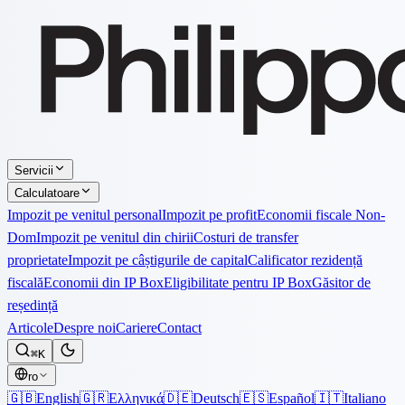
Servicii
Calculatoare
Impozit pe venitul personal
Impozit pe profit
Economii fiscale Non-
Dom
Impozit pe venitul din chirii
Costuri de transfer
proprietate
Impozit pe câștigurile de capital
Calificator rezidență
fiscală
Economii din IP Box
Eligibilitate pentru IP Box
Găsitor de
reședință
Articole
Despre noi
Cariere
Contact
⌘K
ro
🇬🇧
English
🇬🇷
Ελληνικά
🇩🇪
Deutsch
🇪🇸
Español
🇮🇹
Italiano