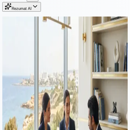
Rezumat AI
Continuă lectura
Imigrație
·
9 minute de citit
Conversia permisului de conducere în Cipru: ghid 2026
Majoritatea rezidenților străini care intenționează să conducă în
continuare în Cipru trebuie, în cele din urmă, să își schimbe permisul
cu unul local. Iată cum funcționează conversia — eligibilitate, regula
de rezidență de 185 de zile, cererea TOM 7D și ce încetinește
aplicațiile.
Imigrație
·
9 min de citit
Numărul ARC în Cipru: Ce este, cine are nevoie de el și cum
să-l obțineți (2026)