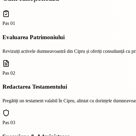
Pas
01
Evaluarea Patrimoniului
Revizuiți activele dumneavoastră din Cipru și oferiți consultanță cu privi
Pas
02
Redactarea Testamentului
Pregătiți un testament valabil în Cipru, aliniat cu dorințele dumneavoast
Pas
03