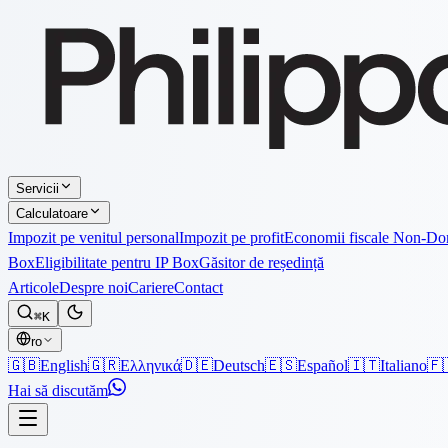
Servicii
Calculatoare
Impozit pe venitul personal
Impozit pe profit
Economii fiscale Non-D
Box
Eligibilitate pentru IP Box
Găsitor de reședință
Articole
Despre noi
Cariere
Contact
⌘K
ro
🇬🇧
English
🇬🇷
Ελληνικά
🇩🇪
Deutsch
🇪🇸
Español
🇮🇹
Italiano
🇫
Hai să discutăm