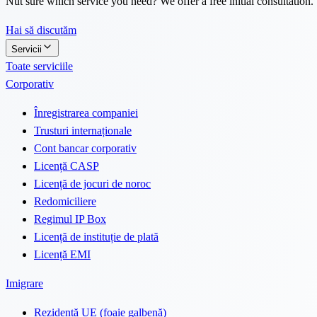
Nut sure which service you need? We offer a free initial consultation.
Hai să discutăm
Servicii
Toate serviciile
Corporativ
Înregistrarea companiei
Trusturi internaționale
Cont bancar corporativ
Licență CASP
Licență de jocuri de noroc
Redomiciliere
Regimul IP Box
Licență de instituție de plată
Licență EMI
Imigrare
Rezidență UE (foaie galbenă)