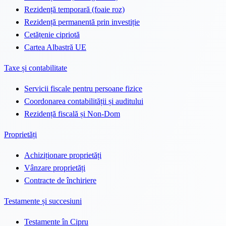
Rezidență temporară (foaie roz)
Rezidență permanentă prin investiție
Cetățenie cipriotă
Cartea Albastră UE
Taxe și contabilitate
Servicii fiscale pentru persoane fizice
Coordonarea contabilității și auditului
Rezidență fiscală și Non-Dom
Proprietăți
Achiziționare proprietăți
Vânzare proprietăți
Contracte de închiriere
Testamente și succesiuni
Testamente în Cipru