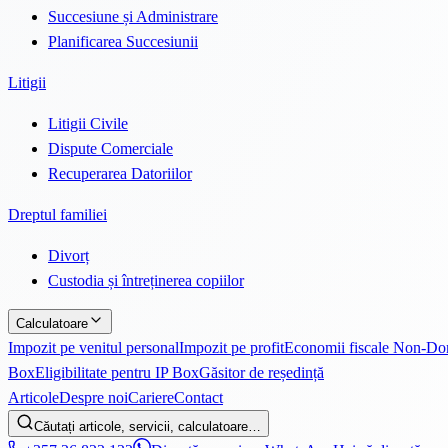
Succesiune și Administrare
Planificarea Succesiunii
Litigii
Litigii Civile
Dispute Comerciale
Recuperarea Datoriilor
Dreptul familiei
Divorț
Custodia și întreținerea copiilor
Calculatoare
Impozit pe venitul personal
Impozit pe profit
Economii fiscale Non-D
Box
Eligibilitate pentru IP Box
Găsitor de reședință
Articole
Despre noi
Cariere
Contact
Căutați articole, servicii, calculatoare…