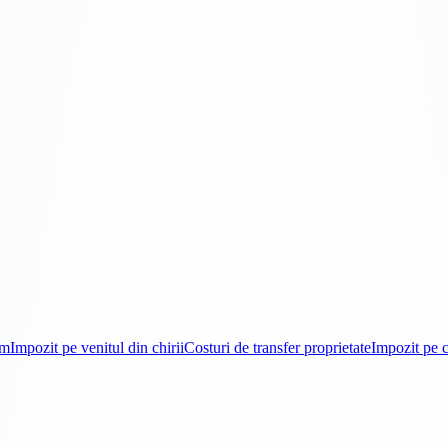
om
Impozit pe venitul din chirii
Costuri de transfer proprietate
Impozit pe c