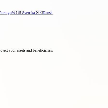
Português
🇸🇪
Svenska
🇩🇰
Dansk
otect your assets and beneficiaries.