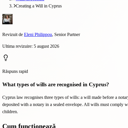
Creating a Will in Cyprus
Revizuit de
Eleni Philippou
,
Senior Partner
Ultima revizuire: 5 august 2026
Răspuns rapid
What types of wills are recognised in Cyprus?
Cyprus law recognises three types of wills: a will made before a notary 
deposited with a notary in a sealed envelope. All wills must comply wi
children.
Cum funcționează