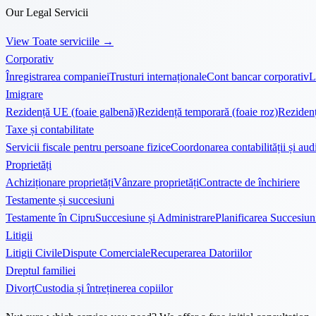
Our Legal Servicii
View Toate serviciile
→
Corporativ
Înregistrarea companiei
Trusturi internaționale
Cont bancar corporativ
L
Imigrare
Rezidență UE (foaie galbenă)
Rezidență temporară (foaie roz)
Rezidenț
Taxe și contabilitate
Servicii fiscale pentru persoane fizice
Coordonarea contabilității și audi
Proprietăți
Achiziționare proprietăți
Vânzare proprietăți
Contracte de închiriere
Testamente și succesiuni
Testamente în Cipru
Succesiune și Administrare
Planificarea Succesiun
Litigii
Litigii Civile
Dispute Comerciale
Recuperarea Datoriilor
Dreptul familiei
Divorț
Custodia și întreținerea copiilor