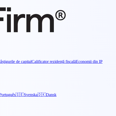
âștigurile de capital
Calificator rezidență fiscală
Economii din IP
Português
🇸🇪
Svenska
🇩🇰
Dansk