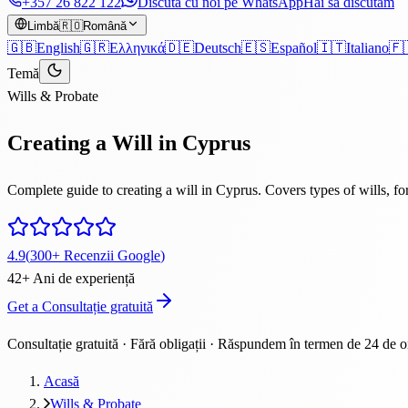
+357 26 822 122
Discută cu noi pe WhatsApp
Hai să discutăm
Limbă
🇷🇴
Română
🇬🇧
English
🇬🇷
Ελληνικά
🇩🇪
Deutsch
🇪🇸
Español
🇮🇹
Italiano
🇫
Temă
Wills & Probate
Creating a Will in Cyprus
Complete guide to creating a will in Cyprus. Covers types of wills, fo
4.9
(
300
+
Recenzii Google
)
42
+
Ani de experiență
Get a Consultație gratuită
Consultație gratuită · Fără obligații · Răspundem în termen de 24 de o
Acasă
Wills & Probate