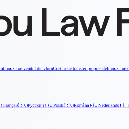
om
Impozit pe venitul din chirii
Costuri de transfer proprietate
Impozit pe c
🇷
Français
🇷🇺
Русский
🇵🇱
Polski
🇷🇴
Română
🇳🇱
Nederlands
🇵🇹