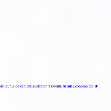
âștigurile de capital
Calificator rezidență fiscală
Economii din IP