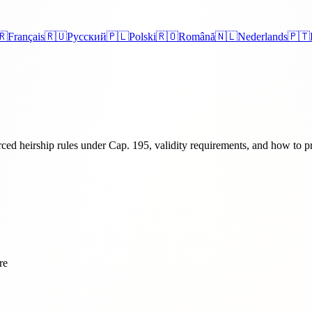
🇷
Français
🇷🇺
Русский
🇵🇱
Polski
🇷🇴
Română
🇳🇱
Nederlands
🇵🇹
rced heirship rules under Cap. 195, validity requirements, and how to pr
re