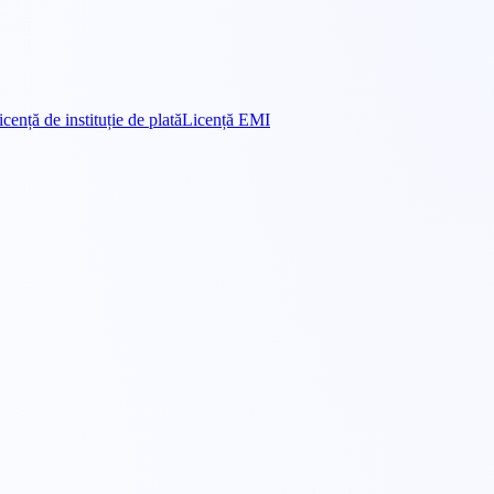
icență de instituție de plată
Licență EMI