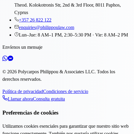
Theod. Kolokotronis Str, 2nd & 3rd Floor, 8011 Paphos,
Cyprus
+357 26 822 122
enquiries@philippoulaw.com
Lun–Jue: 8 AM–1 PM, 2:30–5:30 PM · Vie: 8 AM–2 PM
Envíenos un mensaje
©
2026
Polycarpos Philippou & Associates LLC
.
Todos los
derechos reservados.
Política de privacidad
Condiciones de servicio
Llamar ahora
Consulta gratuita
Preferencias de cookies
Utilizamos cookies esenciales para garantizar que nuestro sitio web
funcione correctamente. También nos gustaría utilizar cookies