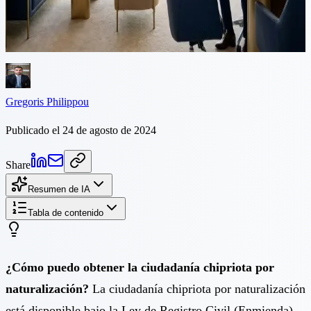
hayan acumulado ocho años de residencia legal en Chipre. Esta guía
cubre el requisito de residencia, pruebas de idioma, documentos
requeridos, doble ciudadanía y el tiempo de procesamiento.
Gregoris Philippou
Publicado el 24 de agosto de 2024
Share
Resumen de IA
Tabla de contenido
¿Cómo puedo obtener la ciudadanía chipriota por
naturalización?
La ciudadanía chipriota por naturalización
está disponible bajo la Ley de Registro Civil (Enmienda)