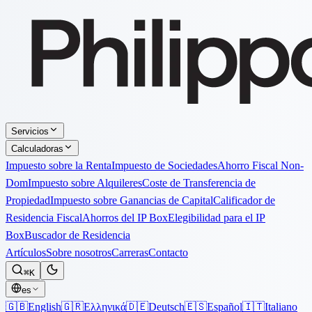
Servicios
Calculadoras
Impuesto sobre la Renta
Impuesto de Sociedades
Ahorro Fiscal Non-
Dom
Impuesto sobre Alquileres
Coste de Transferencia de
Propiedad
Impuesto sobre Ganancias de Capital
Calificador de
Residencia Fiscal
Ahorros del IP Box
Elegibilidad para el IP
Box
Buscador de Residencia
Artículos
Sobre nosotros
Carreras
Contacto
⌘K
es
🇬🇧
English
🇬🇷
Ελληνικά
🇩🇪
Deutsch
🇪🇸
Español
🇮🇹
Italiano