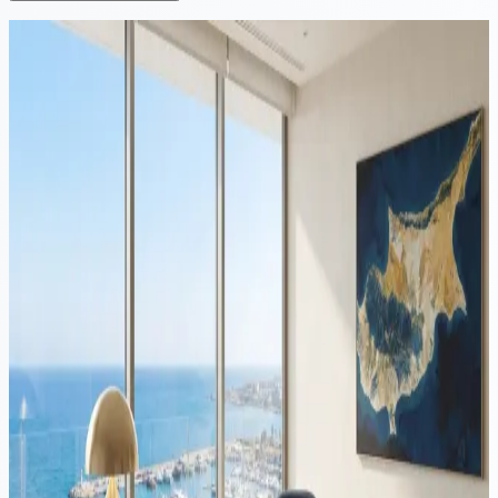
Continuar leyendo
Inmigración
·
Lectura de 13 min
Mudarse a Chipre desde Polonia: guía de impuestos, residencia
y estructuración 2026
Reubicarse de Polonia a Chipre requiere una planificación
coordinada en ambas jurisdicciones. Esta guía cubre el impuesto de
salida polaco, la baja, el Yellow Slip, el estatus Non-Dom en Chipre,
la regla revisada de 60 días y la estructuración de empresas en
Chipre para emprendedores polacos en 2026.
Inmigración
·
9 min de lectura
Conversión de licencia de conducir en Chipre: guía 2026
La mayoría de los residentes extranjeros que planean seguir
conduciendo en Chipre eventualmente deben intercambiar su