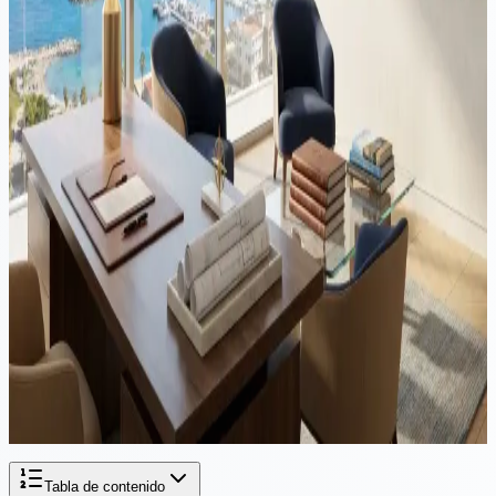
licencia por una local. Aquí se explica cómo funciona la conversión:
elegibilidad, la regla de residencia de 185 días, la solicitud TOM 7D
y qué ralentiza las solicitudes.
Vídeo
Inmigración
·
Lectura de 15 min
Mudarse a Chipre desde el Reino Unido: guía de impuestos,
residencia y estructuración 2026
Trasladarse del Reino Unido a Chipre requiere una planificación
coordinada en ambas jurisdicciones. Esta guía cubre el Test de
Residencia Estatutaria, notificación a HMRC, tratamiento de año
dividido, el rastro del IHT del Reino Unido, el Pink Slip, el estatus
No-Dom de Chipre, la regla revisada de 60 días y la estructuración
de empresas en Chipre para empresarios británicos en 2026.
Tabla de contenido