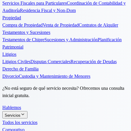
Servicios Fiscales para Particulares
Coordinación de Contabilidad y
Auditoría
Residencia Fiscal y Non-Dom
Propiedad
Compra de Propiedad
Venta de Propiedad
Contratos de Alquiler
Testamentos y Sucesiones
Testamentos de Chipre
Sucesiones y Administración
Planificación
Patrimonial
Litigios
Litigios Civiles
Disputas Comerciales
Recuperación de Deudas
Derecho de Familia
Divorcio
Custodia y Mantenimiento de Menores
¿No está seguro de qué servicio necesita? Ofrecemos una consulta
inicial gratuita.
Hablemos
Servicios
Todos los servicios
Corporativo