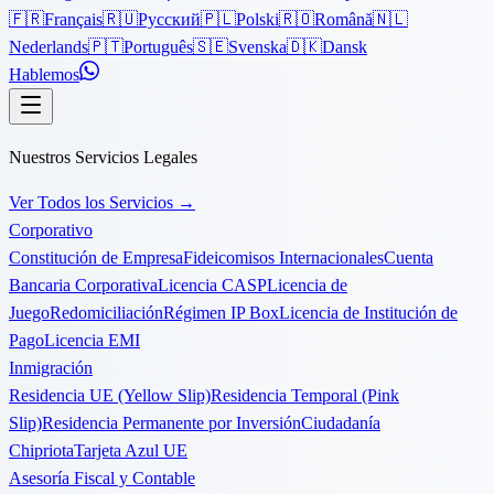
🇫🇷
Français
🇷🇺
Русский
🇵🇱
Polski
🇷🇴
Română
🇳🇱
Nederlands
🇵🇹
Português
🇸🇪
Svenska
🇩🇰
Dansk
Hablemos
Nuestros Servicios Legales
Ver Todos los Servicios
→
Corporativo
Constitución de Empresa
Fideicomisos Internacionales
Cuenta
Bancaria Corporativa
Licencia CASP
Licencia de
Juego
Redomiciliación
Régimen IP Box
Licencia de Institución de
Pago
Licencia EMI
Inmigración
Residencia UE (Yellow Slip)
Residencia Temporal (Pink
Slip)
Residencia Permanente por Inversión
Ciudadanía
Chipriota
Tarjeta Azul UE
Asesoría Fiscal y Contable