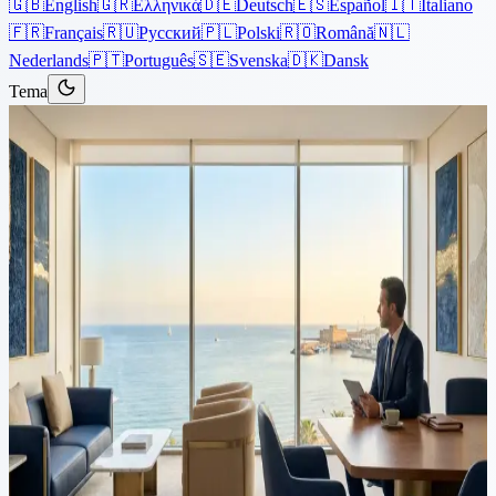
🇬🇧
English
🇬🇷
Ελληνικά
🇩🇪
Deutsch
🇪🇸
Español
🇮🇹
Italiano
🇫🇷
Français
🇷🇺
Русский
🇵🇱
Polski
🇷🇴
Română
🇳🇱
Nederlands
🇵🇹
Português
🇸🇪
Svenska
🇩🇰
Dansk
Tema
Artículos
›
Inmigración
Lectura de 5 min
Ciudadanía chipriota por
naturalización | Solicitud de
ciudadanía de Chipre |
Philippou Law Firm
La ciudadanía chipriota por naturalización está disponible bajo la
Ley de Registro Civil (Enmienda) de 2023 para individuos que