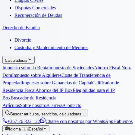
Litigios Civiles
Disputas Comerciales
Recuperación de Deudas
Derecho de Familia
Divorcio
Custodia y Mantenimiento de Menores
Calculadoras
Impuesto sobre la Renta
Impuesto de Sociedades
Ahorro Fiscal Non-
Dom
Impuesto sobre Alquileres
Coste de Transferencia de
Propiedad
Impuesto sobre Ganancias de Capital
Calificador de
Residencia Fiscal
Ahorros del IP Box
Elegibilidad para el IP
Box
Buscador de Residencia
Artículos
Sobre nosotros
Carreras
Contacto
Buscar artículos, servicios, calculadoras...
+357 26 822 122
Chatea con nosotros por WhatsApp
Hablemos
Idioma
🇪🇸
Español