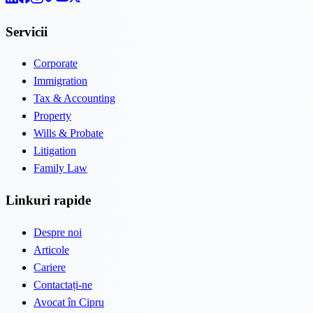
Servicii
Corporate
Immigration
Tax & Accounting
Property
Wills & Probate
Litigation
Family Law
Linkuri rapide
Despre noi
Articole
Cariere
Contactați-ne
Avocat în Cipru