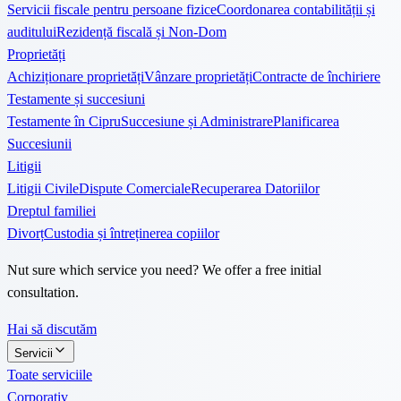
Servicii fiscale pentru persoane fizice
Coordonarea contabilității și
auditului
Rezidență fiscală și Non-Dom
Proprietăți
Achiziționare proprietăți
Vânzare proprietăți
Contracte de închiriere
Testamente și succesiuni
Testamente în Cipru
Succesiune și Administrare
Planificarea
Succesiunii
Litigii
Litigii Civile
Dispute Comerciale
Recuperarea Datoriilor
Dreptul familiei
Divorț
Custodia și întreținerea copiilor
Nut sure which service you need? We offer a free initial
consultation.
Hai să discutăm
Servicii
Toate serviciile
Corporativ