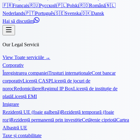
🇫🇷
Français
🇷🇺
Русский
🇵🇱
Polski
🇷🇴
Română
🇳🇱
Nederlands
🇵🇹
Português
🇸🇪
Svenska
🇩🇰
Dansk
Hai să discutăm
Our Legal Servicii
View Toate serviciile
→
Corporativ
Înregistrarea companiei
Trusturi internaționale
Cont bancar
corporativ
Licență CASP
Licență de jocuri de
noroc
Redomiciliere
Regimul IP Box
Licență de instituție de
plată
Licență EMI
Imigrare
Rezidență UE (foaie galbenă)
Rezidență temporară (foaie
roz)
Rezidență permanentă prin investiție
Cetățenie cipriotă
Cartea
Albastră UE
Taxe și contabilitate