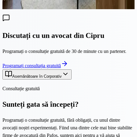
cipriote sunt efectiv scutite de impozitare în Grecia.
Discutați cu un avocat din Cipru
Programați o consultație gratuită de 30 de minute cu un partener.
Programați consultația gratuită
Asemănătoare în Corporativ
Consultație gratuită
Sunteți gata să începeți?
Programați o consultație gratuită, fără obligații, cu unul dintre
avocații noștri experimentați. Fiind una dintre cele mai bine stabilite
firme de avocatură din Pafos, suntem aici pentru a vă ajuta să