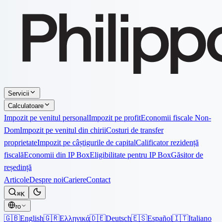
Servicii
Calculatoare
Impozit pe venitul personal
Impozit pe profit
Economii fiscale Non-
Dom
Impozit pe venitul din chirii
Costuri de transfer
proprietate
Impozit pe câștigurile de capital
Calificator rezidență
fiscală
Economii din IP Box
Eligibilitate pentru IP Box
Găsitor de
reședință
Articole
Despre noi
Cariere
Contact
⌘K
ro
🇬🇧
English
🇬🇷
Ελληνικά
🇩🇪
Deutsch
🇪🇸
Español
🇮🇹
Italiano