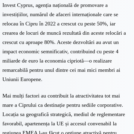
Invest Cyprus, agenția națională de promovare a
investițiilor, numărul de afaceri internaționale care se
relocau în Cipru în 2022 a crescut cu peste 50%, iar
crearea de locuri de muncă rezultată din aceste relocări a
crescut cu aproape 80%. Aceste dezvoltări au avut un
impact economic semnificativ, contribuind cu peste 4
miliarde de euro la economia cipriotă—o realizare
remarcabilă pentru unul dintre cei mai mici membri ai
Uniunii Europene.
Mai mulți factori au contribuit la atractivitatea tot mai
mare a Ciprului ca destinație pentru sediile corporative.
Locația sa geografică strategică, mediul de reglementare
favorabil, apartenența la UE și accesul convenabil la
regiunea EMEA l-au făcut o opțiune atractivă pentru