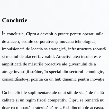
Concluzie
În concluzie, Cipru a devenit o putere pentru operațiunile
de afaceri, sediile corporative și inovația tehnologică,
impulsionată de locația sa strategică, infrastructura robustă
și mediul de afaceri favorabil. Atractivitatea insulei este
amplificată de măsurile proactive ale guvernului de a
atrage investiții străine, în special din sectorul tehnologic,
consolidându-și poziția ca un hub dinamic pentru inovație.
Cu beneficiile suplimentare ale unui stil de viață de înaltă
calitate și un regim fiscal competitiv, Cipru se remarcă nu
doar ca o poartă strategică către UE și dincolo de aceasta,