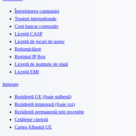
Înregistrarea companiei
Trusturi internaționale
Cont bancar corporativ
Licență CASP
Licență de jocuri de noroc
Redomiciliere
Regimul IP Box
Licență de instituție de plată
Licență EMI
Imigrare
Rezidență UE (foaie galbenă)
Rezidență temporară (foaie roz)
Rezidență permanentă prin investiție
Cetățenie cipriotă
Cartea Albastră UE