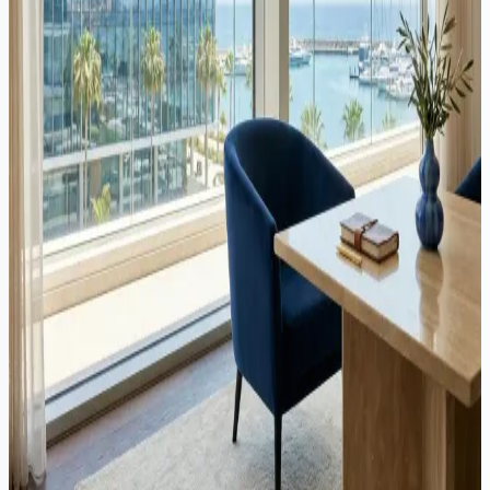
Corporativ
·
11 min citire
Firme de Investiții din Cipru (CIF): Cadru Legal, Licențiere și
Oportunități de Afaceri
Introducere Cipru a devenit o jurisdicție preferată pentru înființarea
firmelor de investiții în cadrul Uniunii Europene. Cu un cadru de
reglementare modern, pe deplin aliniat cu MiFID II, un mediu
competitiv...
Corporativ
·
4 min citire
Impozitare Zero pentru Rezidenții Fiscali Greci pe Dividende
din Companii Cipriote
Antreprenorii și investitorii greci care aleg să investească printr-o
companie din Cipru beneficiază de un avantaj fiscal semnificativ.
Datorită Tratatului de Evitare a Dublei Impozitări între Grecia și
Cipru și metodei de credit, dividendele primite de la companiile