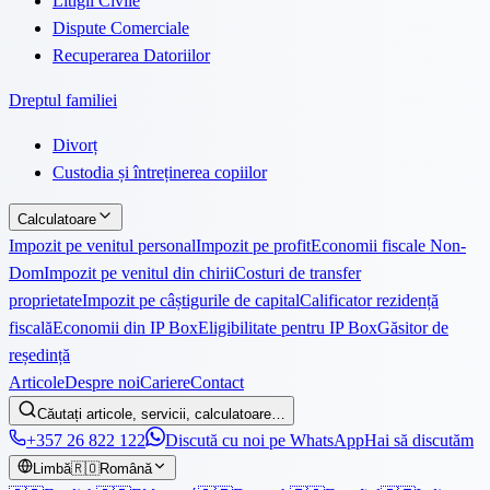
Litigii Civile
Dispute Comerciale
Recuperarea Datoriilor
Dreptul familiei
Divorț
Custodia și întreținerea copiilor
Calculatoare
Impozit pe venitul personal
Impozit pe profit
Economii fiscale Non-
Dom
Impozit pe venitul din chirii
Costuri de transfer
proprietate
Impozit pe câștigurile de capital
Calificator rezidență
fiscală
Economii din IP Box
Eligibilitate pentru IP Box
Găsitor de
reședință
Articole
Despre noi
Cariere
Contact
Căutați articole, servicii, calculatoare…
+357 26 822 122
Discută cu noi pe WhatsApp
Hai să discutăm
Limbă
🇷🇴
Română