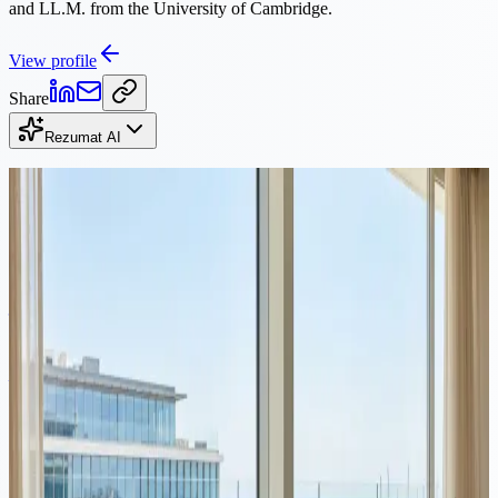
and LL.M. from the University of Cambridge.
View profile
Share
Rezumat AI
Continuă lectura
Corporativ
·
Lectură de 10 minute
Cea mai bună țară pentru a deschide o companie în Europa: 7
jurisdicții comparate (2026)
Nu există o singură cea mai bună țară pentru a deschide o companie
în Europa. Răspunsul depinde de modelul dumneavoastră de afaceri,
unde se află clienții dumneavoastră și cât sunteți dispus să cheltuiți
pe conformitate. Acest ghid compară șapte jurisdicții din UE pe baza
factorilor care contează cu adevărat.