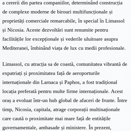
a cererii din partea companiilor, determinând construcția
de complexe moderne de birouri multifuncționale și
proprietăți comerciale remarcabile, în special în Limassol
și Nicosia. Aceste dezvoltări sunt renumite pentru
facilitățile lor excepționale și vederile uluitoare asupra
Mediteranei, îmbinând viața de lux cu medii profesionale.
Limassol, cu atracția sa de coastă, comunitatea vibrantă de
expatriați și proximitatea față de aeroporturile
internaționale din Larnaca și Paphos, a fost tradițional
locația preferată pentru multe firme internaționale. Acest
oraș a evoluat într-un hub global de afaceri de frunte. Între
timp, Nicosia, capitala, atrage corporații multinaționale
care caută o proximitate mai mare față de entitățile
guvernamentale, ambasade și ministere. În prezent,