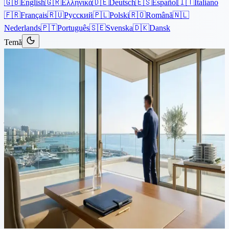
🇬🇧
English
🇬🇷
Ελληνικά
🇩🇪
Deutsch
🇪🇸
Español
🇮🇹
Italiano
🇫🇷
Français
🇷🇺
Русский
🇵🇱
Polski
🇷🇴
Română
🇳🇱
Nederlands
🇵🇹
Português
🇸🇪
Svenska
🇩🇰
Dansk
Temă
Articole
›
Corporativ
8 minute de citit
De ce înregistrarea companiilor
în Cipru atrage afaceri globale
și giganți tehnologici
Cipru devine o destinație principală pentru sediile corporative, pe
măsură ce firmele globale și giganții tehnologici își mută operațiunile
pentru a valorifica noile stimulente. Cipru, sărbătorit tradițional ca un
centru de afaceri internațional...