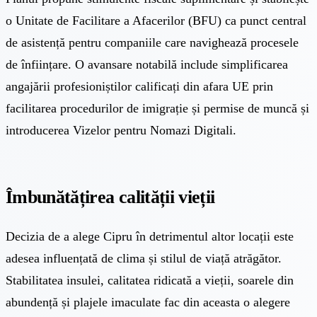
o Unitate de Facilitare a Afacerilor (BFU) ca punct central
de asistență pentru companiile care navighează procesele
de înființare. O avansare notabilă include simplificarea
angajării profesioniștilor calificați din afara UE prin
facilitarea procedurilor de imigrație și permise de muncă și
introducerea Vizelor pentru Nomazi Digitali.
Îmbunătățirea calității vieții
Decizia de a alege Cipru în detrimentul altor locații este
adesea influențată de clima și stilul de viață atrăgător.
Stabilitatea insulei, calitatea ridicată a vieții, soarele din
abundență și plajele imaculate fac din aceasta o alegere