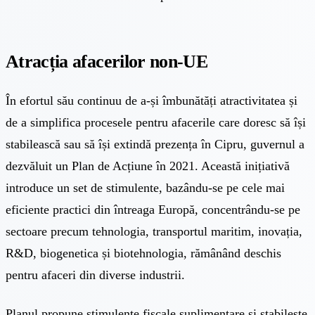
Atracția afacerilor non-UE
În efortul său continuu de a-și îmbunătăți atractivitatea și
de a simplifica procesele pentru afacerile care doresc să își
stabilească sau să își extindă prezența în Cipru, guvernul a
dezvăluit un Plan de Acțiune în 2021. Această inițiativă
introduce un set de stimulente, bazându-se pe cele mai
eficiente practici din întreaga Europă, concentrându-se pe
sectoare precum tehnologia, transportul maritim, inovația,
R&D, biogenetica și biotehnologia, rămânând deschis
pentru afaceri din diverse industrii.
Planul propune stimulente fiscale suplimentare și stabilește