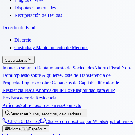
Litigios Civiles
Disputas Comerciales
Recuperación de Deudas
Derecho de Familia
Divorcio
Custodia y Mantenimiento de Menores
Calculadoras
Impuesto sobre la Renta
Impuesto de Sociedades
Ahorro Fiscal Non-
Dom
Impuesto sobre Alquileres
Coste de Transferencia de
Propiedad
Impuesto sobre Ganancias de Capital
Calificador de
Residencia Fiscal
Ahorros del IP Box
Elegibilidad para el IP
Box
Buscador de Residencia
Artículos
Sobre nosotros
Carreras
Contacto
Buscar artículos, servicios, calculadoras...
+357 26 822 122
Chatea con nosotros por WhatsApp
Hablemos
Idioma
🇪🇸
Español