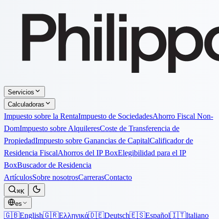
Servicios
Calculadoras
Impuesto sobre la Renta
Impuesto de Sociedades
Ahorro Fiscal Non-
Dom
Impuesto sobre Alquileres
Coste de Transferencia de
Propiedad
Impuesto sobre Ganancias de Capital
Calificador de
Residencia Fiscal
Ahorros del IP Box
Elegibilidad para el IP
Box
Buscador de Residencia
Artículos
Sobre nosotros
Carreras
Contacto
⌘K
es
🇬🇧
English
🇬🇷
Ελληνικά
🇩🇪
Deutsch
🇪🇸
Español
🇮🇹
Italiano