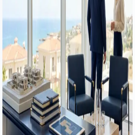
propiedad y solicitud de residencia permanente, con costos, plazos y
errores comunes a evitar.
Propiedad
·
8 min de lectura
El sector inmobiliario en Chipre en un punto de inflexión: los
peligros de la sobre-regulación
Las restricciones propuestas a las compras de propiedades por parte
de no pertenecientes a la UE en Chipre pueden abordar
preocupaciones válidas, pero el momento y el alcance corren el
riesgo de enviar una señal equivocada a los inversores
internacionales. El verdadero problema es la oferta de viviendas, no
la demanda extranjera.
Propiedad
·
3 min de lectura
Copropiedad de Bienes Inmuebles en Chipre: Problemas y
Soluciones Legales