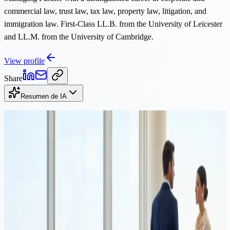
commercial law, trust law, tax law, property law, litigation, and
immigration law. First-Class LL.B. from the University of Leicester
and LL.M. from the University of Cambridge.
View profile
Share
Resumen de IA
Continuar leyendo
Propiedad
·
Lectura de 10 min
Comprar propiedad en Chipre y obtener residencia: una guía
combinada para inversores
Miles de nacionales de fuera de la UE compran propiedades en
Chipre cada año para calificar para la residencia permanente
acelerada. Esta guía cubre ambos procesos juntos: compra de