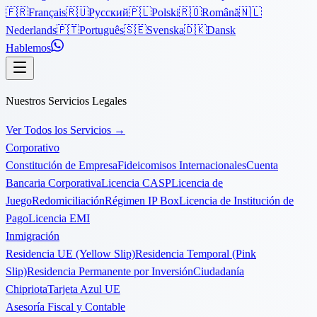
🇫🇷
Français
🇷🇺
Русский
🇵🇱
Polski
🇷🇴
Română
🇳🇱
Nederlands
🇵🇹
Português
🇸🇪
Svenska
🇩🇰
Dansk
Hablemos
Nuestros Servicios Legales
Ver Todos los Servicios
→
Corporativo
Constitución de Empresa
Fideicomisos Internacionales
Cuenta
Bancaria Corporativa
Licencia CASP
Licencia de
Juego
Redomiciliación
Régimen IP Box
Licencia de Institución de
Pago
Licencia EMI
Inmigración
Residencia UE (Yellow Slip)
Residencia Temporal (Pink
Slip)
Residencia Permanente por Inversión
Ciudadanía
Chipriota
Tarjeta Azul UE
Asesoría Fiscal y Contable