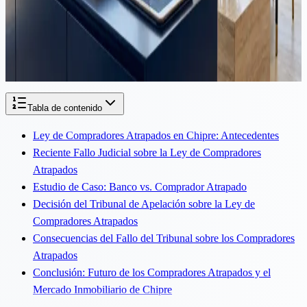
En Chipre, una parte significativa de los bienes inmuebles es
propiedad conjunta de dos o más individuos. Esto generalmente
surge a través de herencias, donaciones a partes iguales, compras
conjuntas, etc. Mientras...
Tabla de contenido
Ley de Compradores Atrapados en Chipre: Antecedentes
Reciente Fallo Judicial sobre la Ley de Compradores
Atrapados
Estudio de Caso: Banco vs. Comprador Atrapado
Decisión del Tribunal de Apelación sobre la Ley de
Compradores Atrapados
Consecuencias del Fallo del Tribunal sobre los Compradores
Atrapados
Conclusión: Futuro de los Compradores Atrapados y el
Mercado Inmobiliario de Chipre