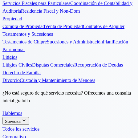
Servicios Fiscales para Particulares
Coordinación de Contabilidad y
Auditoría
Residencia Fiscal y Non-Dom
Propiedad
Compra de Propiedad
Venta de Propiedad
Contratos de Alquiler
Testamentos y Sucesiones
Testamentos de Chipre
Sucesiones y Administración
Planificación
Patrimonial
Litigios
Litigios Civiles
Disputas Comerciales
Recuperación de Deudas
Derecho de Familia
Divorcio
Custodia y Mantenimiento de Menores
¿No está seguro de qué servicio necesita? Ofrecemos una consulta
inicial gratuita.
Hablemos
Servicios
Todos los servicios
Corporativo