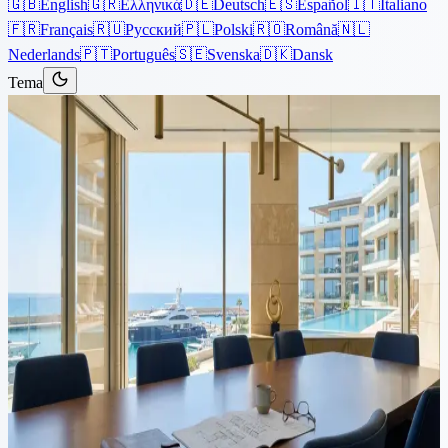
🇬🇧
English
🇬🇷
Ελληνικά
🇩🇪
Deutsch
🇪🇸
Español
🇮🇹
Italiano
🇫🇷
Français
🇷🇺
Русский
🇵🇱
Polski
🇷🇴
Română
🇳🇱
Nederlands
🇵🇹
Português
🇸🇪
Svenska
🇩🇰
Dansk
Tema
Artículos
›
Propiedad
Lectura de 4 min
Impacto de la reciente
sentencia judicial sobre los
"Compradores Atrapados" en
Chipre
Ley de Compradores Atrapados en Chipre: Antecedentes En 2015,
el Parlamento en Chipre introdujo la Ley 139(Ι)/2015, comúnmente