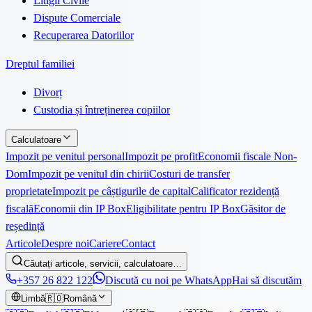
Litigii Civile
Dispute Comerciale
Recuperarea Datoriilor
Dreptul familiei
Divorț
Custodia și întreținerea copiilor
Calculatoare
Impozit pe venitul personal
Impozit pe profit
Economii fiscale Non-
Dom
Impozit pe venitul din chirii
Costuri de transfer
proprietate
Impozit pe câștigurile de capital
Calificator rezidență
fiscală
Economii din IP Box
Eligibilitate pentru IP Box
Găsitor de
reședință
Articole
Despre noi
Cariere
Contact
Căutați articole, servicii, calculatoare…
+357 26 822 122
Discută cu noi pe WhatsApp
Hai să discutăm
Limbă
🇷🇴
Română