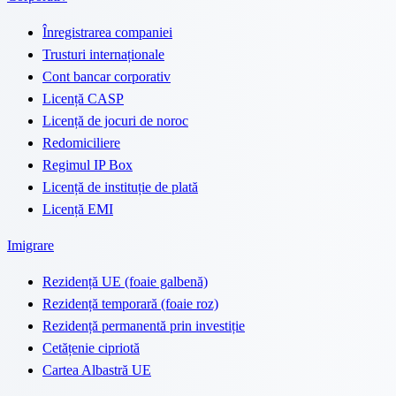
Înregistrarea companiei
Trusturi internaționale
Cont bancar corporativ
Licență CASP
Licență de jocuri de noroc
Redomiciliere
Regimul IP Box
Licență de instituție de plată
Licență EMI
Imigrare
Rezidență UE (foaie galbenă)
Rezidență temporară (foaie roz)
Rezidență permanentă prin investiție
Cetățenie cipriotă
Cartea Albastră UE