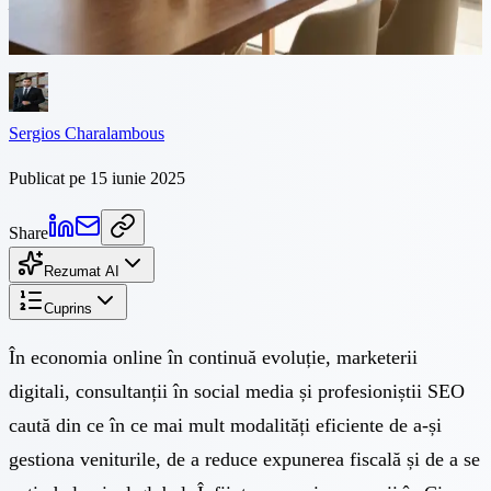
în ce mai mult modalități eficiente de a-și gestiona veniturile, de a
reduce expunerea fiscală și de a se extinde...
Sergios Charalambous
Publicat pe 15 iunie 2025
Share
Rezumat AI
Cuprins
În economia online în continuă evoluție, marketerii
digitali, consultanții în social media și profesioniștii SEO
caută din ce în ce mai mult modalități eficiente de a-și
gestiona veniturile, de a reduce expunerea fiscală și de a se