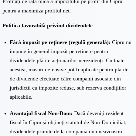
Profitați de rata mică a impozitului pe profit din Cipru
pentru a maximiza profitul net.
Politica favorabilă privind dividendele
Fără impozit pe reținere (regulă generală):
Cipru nu
impune în general impozit pe reținere pentru
dividendele plătite acționarilor nerezidenți. Cu toate
acestea, măsuri defensive pot fi aplicate pentru plățile
de dividende efectuate către companii asociate din
jurisdicții cu impozite reduse, sub rezerva condițiilor
aplicabile.
Avantajul fiscal Non-Dom:
Dacă deveniți rezident
fiscal în Cipru și obțineți statutul de Non-Domiciliat,
dividendele primite de la compania dumneavoastră