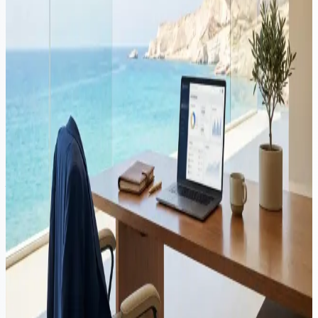
Video
Corporate
·
8 minute de citit
Cum să deschideți o companie în Cipru în 2026
Deschiderea unei companii în Cipru durează 5-7 zile lucrătoare —
dar deciziile pe care le luați înainte de înregistrare contează mai mult
decât documentația. Acest ghid acoperă cine ar trebui să înființeze o
companie în Cipru, cum să planificați rezidența fiscală, ce costuri
reale implică administrarea unei companii anual și greșelile care îi
împiedică pe majoritatea antreprenorilor străini.
Corporate
·
7 min citire
Înregistrarea unei companii cipriote pentru profesioniștii
OnlyFans: Ghidul dumneavoastră complet
În lumea digitală de astăzi, profesioniștii OnlyFans caută mereu să-și