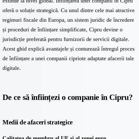
extinde la nivel global.
Înființarea unei companii în Cipru
oferă o soluție strategică. Cu unul dintre cele mai atractive
regimuri fiscale din Europa, un sistem juridic de încredere
și proceduri de înființare simplificate, Cipru devine o
jurisdicție preferată pentru furnizorii de servicii digitale.
Acest ghid explică avantajele și conturează întregul proces
de înființare a unei companii cipriote adaptate afacerii tale
digitale.
De ce să înființezi o companie în Cipru?
Medii de afaceri strategice
Calitatea de membru al UE și al zonei euro