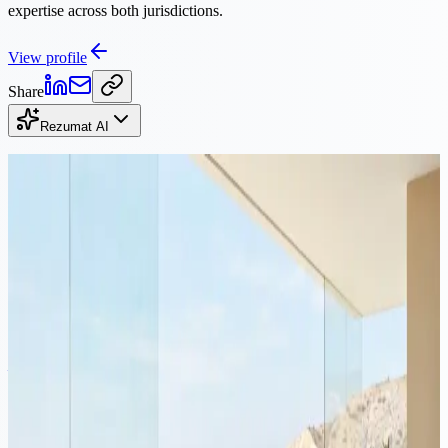
expertise across both jurisdictions.
View profile
Share
Rezumat AI
Continuă lectura
Corporate
·
12 min citire
Costul înregistrării unei companii în Cipru: taxe de înființare și
anuale pentru 2026
Costul total al înregistrării unei companii în Cipru depinde de mult
mai mult decât taxa de înființare. Acest ghid detaliază costurile de
înființare, taxele guvernamentale, serviciile bancare, serviciile de
nominee și întreținerea anuală și explică ce omit adesea furnizorii de
servicii low-cost din ofertele lor.