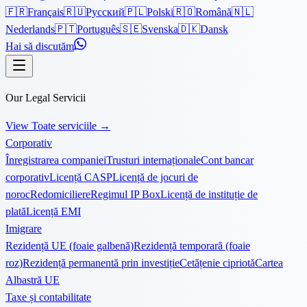
🇫🇷
Français
🇷🇺
Русский
🇵🇱
Polski
🇷🇴
Română
🇳🇱
Nederlands
🇵🇹
Português
🇸🇪
Svenska
🇩🇰
Dansk
Hai să discutăm
Our Legal Servicii
View Toate serviciile
→
Corporativ
Înregistrarea companiei
Trusturi internaționale
Cont bancar
corporativ
Licență CASP
Licență de jocuri de
noroc
Redomiciliere
Regimul IP Box
Licență de instituție de
plată
Licență EMI
Imigrare
Rezidență UE (foaie galbenă)
Rezidență temporară (foaie
roz)
Rezidență permanentă prin investiție
Cetățenie cipriotă
Cartea
Albastră UE
Taxe și contabilitate