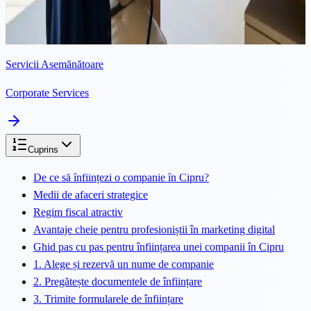
maximizeze câștigurile și să-și eficientizeze afacerea. Pentru
modelele și managerii de conturi OnlyFans, înființarea unei
companii cipriote...
Servicii Asemănătoare
Corporate Services
Cuprins
De ce să înființezi o companie în Cipru?
Medii de afaceri strategice
Regim fiscal atractiv
Avantaje cheie pentru profesioniștii în marketing digital
Ghid pas cu pas pentru înființarea unei companii în Cipru
1. Alege și rezervă un nume de companie
2. Pregătește documentele de înființare
3. Trimite formularele de înființare