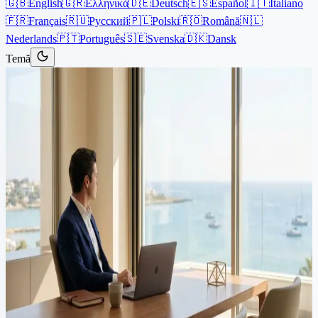
🇬🇧
English
🇬🇷
Ελληνικά
🇩🇪
Deutsch
🇪🇸
Español
🇮🇹
Italiano
🇫🇷
Français
🇷🇺
Русский
🇵🇱
Polski
🇷🇴
Română
🇳🇱
Nederlands
🇵🇹
Português
🇸🇪
Svenska
🇩🇰
Dansk
Temă
Articole
›
Corporate
7 min de citit
Înregistrarea unei Companii
Cipriote pentru Profesioniștii
în Marketing Digital: Ghidul
Dumneavoastră Complet
În economia online în continuă evoluție, specialiștii în marketing
digital, consultanții în social media și profesioniștii SEO caută din ce