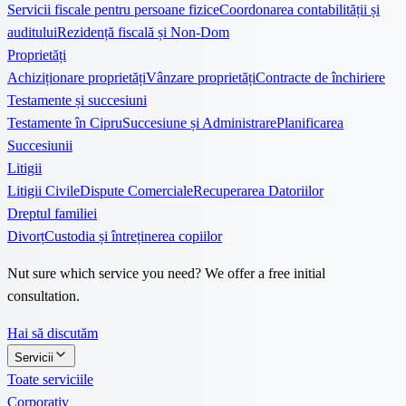
Servicii fiscale pentru persoane fizice
Coordonarea contabilității și
auditului
Rezidență fiscală și Non-Dom
Proprietăți
Achiziționare proprietăți
Vânzare proprietăți
Contracte de închiriere
Testamente și succesiuni
Testamente în Cipru
Succesiune și Administrare
Planificarea
Succesiunii
Litigii
Litigii Civile
Dispute Comerciale
Recuperarea Datoriilor
Dreptul familiei
Divorț
Custodia și întreținerea copiilor
Nut sure which service you need? We offer a free initial
consultation.
Hai să discutăm
Servicii
Toate serviciile
Corporativ