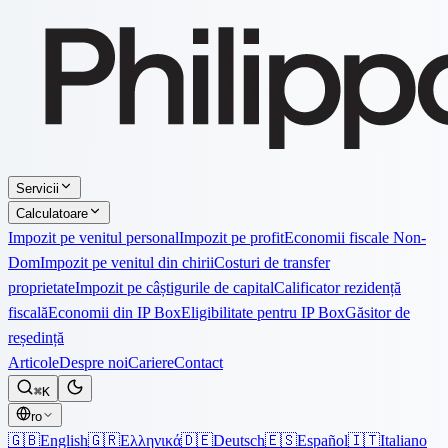
Servicii
Calculatoare
Impozit pe venitul personal
Impozit pe profit
Economii fiscale Non-
Dom
Impozit pe venitul din chirii
Costuri de transfer
proprietate
Impozit pe câștigurile de capital
Calificator rezidență
fiscală
Economii din IP Box
Eligibilitate pentru IP Box
Găsitor de
reședință
Articole
Despre noi
Cariere
Contact
⌘K
ro
🇬🇧
English
🇬🇷
Ελληνικά
🇩🇪
Deutsch
🇪🇸
Español
🇮🇹
Italiano