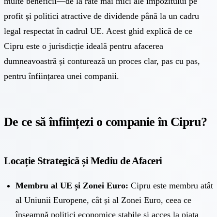
multe beneficii—de la rate mai mici ale impozitului pe
profit și
politici atractive de dividende
până la un cadru
legal respectat în cadrul UE. Acest ghid explică de ce
Cipru este o jurisdicție ideală pentru afacerea
dumneavoastră și conturează un proces clar, pas cu pas,
pentru înființarea unei companii.
De ce să înființezi o companie în Cipru?
Locație Strategică și Mediu de Afaceri
Membru al UE și Zonei Euro:
Cipru este membru atât
al Uniunii Europene, cât și al Zonei Euro, ceea ce
înseamnă politici economice stabile și acces la piața