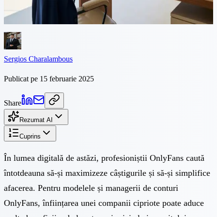
modelele și managerii de conturi OnlyFans, înființarea unei
companii cipriote...
Sergios Charalambous
Publicat pe 15 februarie 2025
Share
Rezumat AI
Cuprins
În lumea digitală de astăzi, profesioniștii OnlyFans caută
întotdeauna să-și maximizeze câștigurile și să-și simplifice
afacerea. Pentru modelele și managerii de conturi
OnlyFans,
înființarea unei companii cipriote
poate aduce