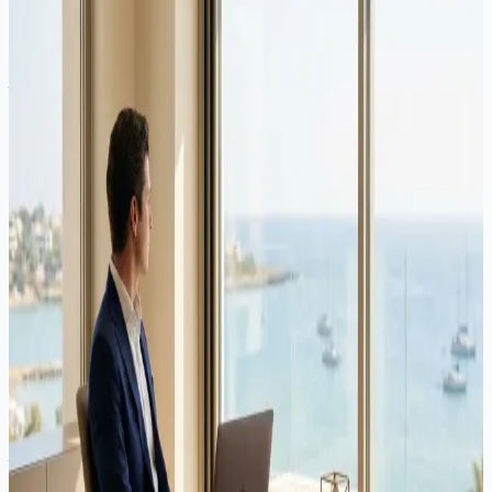
Costul total al înregistrării unei companii în Cipru depinde de mult
mai mult decât taxa de înființare. Acest ghid detaliază costurile de
înființare, taxele guvernamentale, serviciile bancare, serviciile de
nominee și întreținerea anuală și explică ce omit adesea furnizorii de
servicii low-cost din ofertele lor.
Video
Corporate
·
8 minute de citit
Cum să deschideți o companie în Cipru în 2026
Deschiderea unei companii în Cipru durează 5-7 zile lucrătoare —
dar deciziile pe care le luați înainte de înregistrare contează mai mult
decât documentația. Acest ghid acoperă cine ar trebui să înființeze o
companie în Cipru, cum să planificați rezidența fiscală, ce costuri
reale implică administrarea unei companii anual și greșelile care îi
împiedică pe majoritatea antreprenorilor străini.