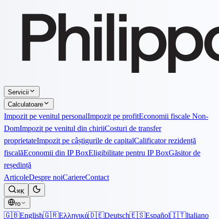
Servicii
Calculatoare
Impozit pe venitul personal
Impozit pe profit
Economii fiscale Non-
Dom
Impozit pe venitul din chirii
Costuri de transfer
proprietate
Impozit pe câștigurile de capital
Calificator rezidență
fiscală
Economii din IP Box
Eligibilitate pentru IP Box
Găsitor de
reședință
Articole
Despre noi
Cariere
Contact
⌘K
ro
🇬🇧
English
🇬🇷
Ελληνικά
🇩🇪
Deutsch
🇪🇸
Español
🇮🇹
Italiano