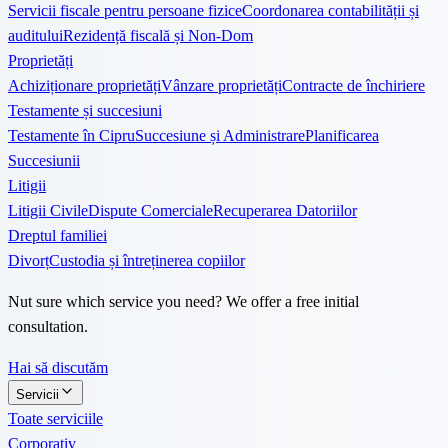
Servicii fiscale pentru persoane fizice
Coordonarea contabilității și
auditului
Rezidență fiscală și Non-Dom
Proprietăți
Achiziționare proprietăți
Vânzare proprietăți
Contracte de închiriere
Testamente și succesiuni
Testamente în Cipru
Succesiune și Administrare
Planificarea
Succesiunii
Litigii
Litigii Civile
Dispute Comerciale
Recuperarea Datoriilor
Dreptul familiei
Divorț
Custodia și întreținerea copiilor
Nut sure which service you need? We offer a free initial
consultation.
Hai să discutăm
Servicii
Toate serviciile
Corporativ