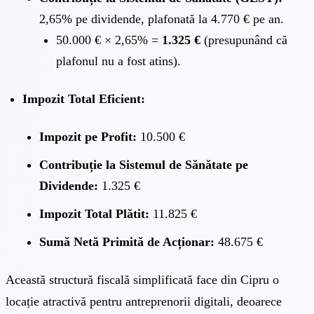
2,65% pe dividende, plafonată la 4.770 € pe an.
50.000 € × 2,65% =
1.325 €
(presupunând că
plafonul nu a fost atins).
Impozit Total Eficient:
Impozit pe Profit:
10.500 €
Contribuție la Sistemul de Sănătate pe
Dividende:
1.325 €
Impozit Total Plătit:
11.825 €
Sumă Netă Primită de Acționar:
48.675 €
Această structură fiscală simplificată face din Cipru o
locație atractivă pentru antreprenorii digitali, deoarece