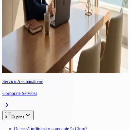
Video
Corporate
·
7 min de citit
Înregistrarea unei Companii Cipriote pentru Profesioniștii în
Marketing Digital: Ghidul Dumneavoastră Complet
În economia online în continuă evoluție, specialiștii în marketing
digital, consultanții în social media și profesioniștii SEO caută din ce
în ce mai mult modalități eficiente de a-și gestiona veniturile, de a
reduce expunerea fiscală și de a se extinde...
Servicii Asemănătoare
Corporate Services
Cuprins
De ce să înființezi o companie în Cipru?