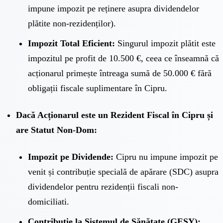
impune impozit pe reținere asupra dividendelor
plătite non-rezidenților).
Impozit Total Eficient:
Singurul impozit plătit este
impozitul pe profit de 10.500 €, ceea ce înseamnă că
acționarul primește întreaga sumă de 50.000 € fără
obligații fiscale suplimentare în Cipru.
Dacă Acționarul este un Rezident Fiscal în Cipru și
are Statut Non-Dom:
Impozit pe Dividende:
Cipru nu impune impozit pe
venit și contribuție specială de apărare (SDC) asupra
dividendelor pentru rezidenții fiscali non-
domiciliati.
Contribuție la Sistemul de Sănătate (GESY):