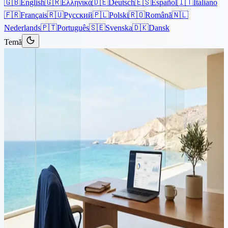
🇬🇧
English
🇬🇷
Ελληνικά
🇩🇪
Deutsch
🇪🇸
Español
🇮🇹
Italiano
🇫🇷
Français
🇷🇺
Русский
🇵🇱
Polski
🇷🇴
Română
🇳🇱
Nederlands
🇵🇹
Português
🇸🇪
Svenska
🇩🇰
Dansk
Temă
Articole
›
Corporate
7 min citire
Înregistrarea unei companii
cipriote pentru profesioniștii
OnlyFans: Ghidul
dumneavoastră complet
În lumea digitală de astăzi, profesioniștii OnlyFans caută mereu să-și
maximizeze câștigurile și să-și eficientizeze afacerea. Pentru