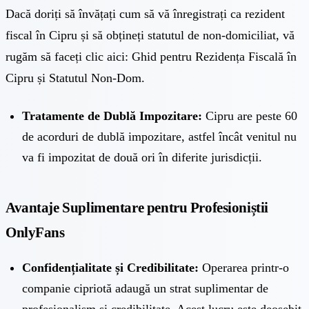
Dacă doriți să învățați cum să vă înregistrați ca rezident
fiscal în Cipru și să obțineți statutul de non-domiciliat, vă
rugăm să faceți clic aici:
Ghid pentru Rezidența Fiscală în
Cipru și Statutul Non-Dom
.
Tratamente de Dublă Impozitare:
Cipru are peste 60
de acorduri de dublă impozitare, astfel încât venitul nu
va fi impozitat de două ori în diferite jurisdicții.
Avantaje Suplimentare pentru Profesioniștii
OnlyFans
Confidențialitate și Credibilitate:
Operarea printr-o
companie cipriotă adaugă un strat suplimentar de
profesionalism și credibilitate. Acest lucru este deosebit