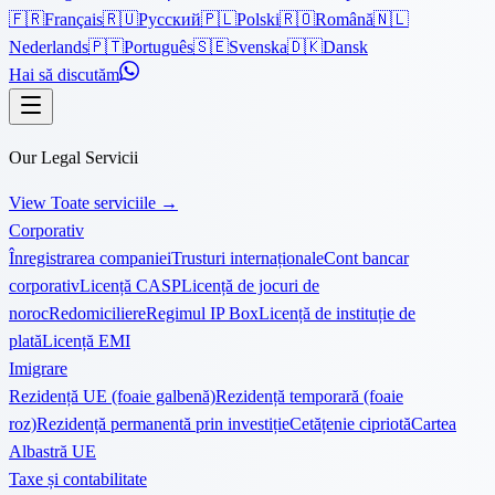
🇫🇷
Français
🇷🇺
Русский
🇵🇱
Polski
🇷🇴
Română
🇳🇱
Nederlands
🇵🇹
Português
🇸🇪
Svenska
🇩🇰
Dansk
Hai să discutăm
Our Legal Servicii
View Toate serviciile
→
Corporativ
Înregistrarea companiei
Trusturi internaționale
Cont bancar
corporativ
Licență CASP
Licență de jocuri de
noroc
Redomiciliere
Regimul IP Box
Licență de instituție de
plată
Licență EMI
Imigrare
Rezidență UE (foaie galbenă)
Rezidență temporară (foaie
roz)
Rezidență permanentă prin investiție
Cetățenie cipriotă
Cartea
Albastră UE
Taxe și contabilitate