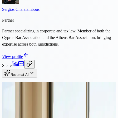
Sergios Charalambous
Partner
Partner specializing in corporate and tax law. Member of both the
Cyprus Bar Association and the Athens Bar Association, bringing
expertise across both jurisdictions.
View profile
Share
Rezumat AI
Continuă lectura
Corporate
·
12 min citire
Costul înregistrării unei companii în Cipru: taxe de înființare și
anuale pentru 2026