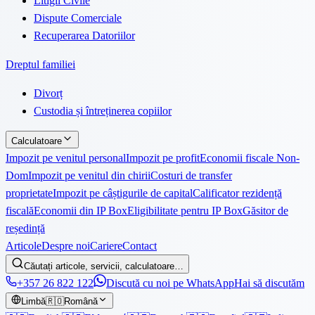
Litigii Civile
Dispute Comerciale
Recuperarea Datoriilor
Dreptul familiei
Divorț
Custodia și întreținerea copiilor
Calculatoare
Impozit pe venitul personal
Impozit pe profit
Economii fiscale Non-
Dom
Impozit pe venitul din chirii
Costuri de transfer
proprietate
Impozit pe câștigurile de capital
Calificator rezidență
fiscală
Economii din IP Box
Eligibilitate pentru IP Box
Găsitor de
reședință
Articole
Despre noi
Cariere
Contact
Căutați articole, servicii, calculatoare…
+357 26 822 122
Discută cu noi pe WhatsApp
Hai să discutăm
Limbă
🇷🇴
Română