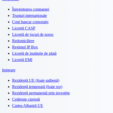
Înregistrarea companiei
Trusturi internaționale
Cont bancar corporativ
Licență CASP
Licență de jocuri de noroc
Redomiciliere
Regimul IP Box
Licență de instituție de plată
Licență EMI
Imigrare
Rezidență UE (foaie galbenă)
Rezidență temporară (foaie roz)
Rezidență permanentă prin investiție
Cetățenie cipriotă
Cartea Albastră UE