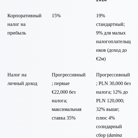
Корпоративный
15%
19%
налог на
стандартный;
прибыль
9% для малых
налогоплательщ
иков (доход до
€2м)
Налог на
Прогрессивный
Прогрессивный
личный доход
; первые
; PLN 30,000 без
€22,000 без
налога; 12% до
налога;
PLN 120,000;
максимальная
32% выше;
ставка 35%
плюс 4%
солидарный
сбор (
danina