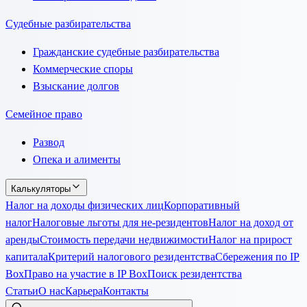
Судебные разбирательства
Гражданские судебные разбирательства
Коммерческие споры
Взыскание долгов
Семейное право
Развод
Опека и алименты
Калькуляторы
Налог на доходы физических лиц
Корпоративный
налог
Налоговые льготы для не-резидентов
Налог на доход от
аренды
Стоимость передачи недвижимости
Налог на прирост
капитала
Критерий налогового резидентства
Сбережения по IP
Box
Право на участие в IP Box
Поиск резидентства
Статьи
О нас
Карьера
Контакты