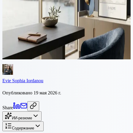
структуированию 2026
Переезд из Польши на Кипр требует координированного
планирования в обеих юрисдикциях. Это руководство
охватывает польский налог на выход, снятие с учета, Yellow
Slip, статус Non-Dom на Кипре, пересмотренное правило 60
дней и структуру компании на Кипре для польских
предпринимателей в 2026 году.
Evie Sophia Iordanou
Опубликовано 19 мая 2026 г.
Share
ИИ-резюме
Содержание