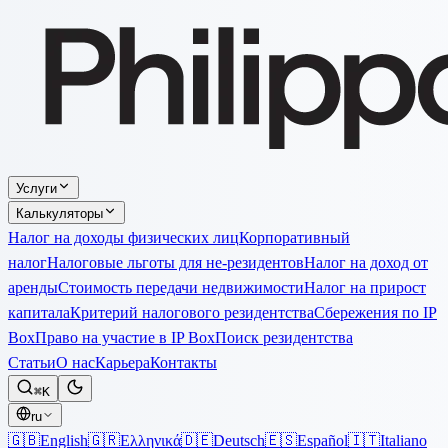
Услуги
Калькуляторы
Налог на доходы физических лиц
Корпоративный
налог
Налоговые льготы для не-резидентов
Налог на доход от
аренды
Стоимость передачи недвижимости
Налог на прирост
капитала
Критерий налогового резидентства
Сбережения по IP
Box
Право на участие в IP Box
Поиск резидентства
Статьи
О нас
Карьера
Контакты
⌘K
ru
🇬🇧
English
🇬🇷
Ελληνικά
🇩🇪
Deutsch
🇪🇸
Español
🇮🇹
Italiano