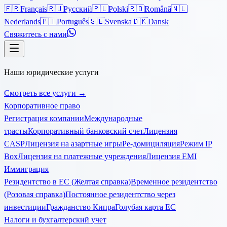
🇫🇷
Français
🇷🇺
Русский
🇵🇱
Polski
🇷🇴
Română
🇳🇱
Nederlands
🇵🇹
Português
🇸🇪
Svenska
🇩🇰
Dansk
Свяжитесь с нами
Наши юридические услуги
Смотреть все услуги
→
Корпоративное право
Регистрация компании
Международные
трасты
Корпоративный банковский счет
Лицензия
CASP
Лицензия на азартные игры
Ре-домициляция
Режим IP
Box
Лицензия на платежные учреждения
Лицензия EMI
Иммиграция
Резидентство в ЕС (Желтая справка)
Временное резидентство
(Розовая справка)
Постоянное резидентство через
инвестиции
Гражданство Кипра
Голубая карта ЕС
Налоги и бухгалтерский учет