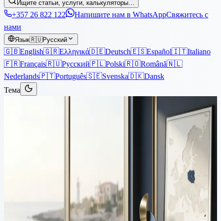
Ищите статьи, услуги, калькуляторы…
+357 26 822 122
Напишите нам в WhatsApp
Свяжитесь с
нами
Язык
🇷🇺
Русский
🇬🇧
English
🇬🇷
Ελληνικά
🇩🇪
Deutsch
🇪🇸
Español
🇮🇹
Italiano
🇫🇷
Français
🇷🇺
Русский
🇵🇱
Polski
🇷🇴
Română
🇳🇱
Nederlands
🇵🇹
Português
🇸🇪
Svenska
🇩🇰
Dansk
Тема
Статьи
›
Иммиграция
13 мин чтения
Переезд на Кипр из Польши:
руководство по налогам,
резидентству и