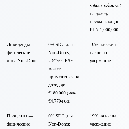
solidarnościowa
)
на доход,
превышающий
PLN 1,000,000
Дивиденды —
0% SDC для
19% плоский
физические
Non-Doms;
налог на
лица Non-Dom
2.65% GESY
удержание
может
применяться на
доход до
€180,000 (макс.
€4,770/год)
Проценты —
0% SDC для
19% налог на
физические
Non-Doms;
удержание