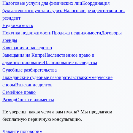
Налоговые услуги для физических лиц
Координация
бухгалтерского учета и аудита
Налоговое резидентство и не-
резидент
Недвижимость
Покупка недвижимости
Продажа недвижимости
Договоры
аренды
Завещания и наследство
Завещания на Кипре
Наследственное право и
администрирование
Планирование наследства
Судебные разбирательства
Гражданские судебные разбирательства
Коммерческие
споры
Взыскание долгов
Семейное право
Развод
Опека и алименты
Не уверены, какая услуга вам нужна? Мы предлагаем
бесплатную первичную консультацию.
Давайте поговорим