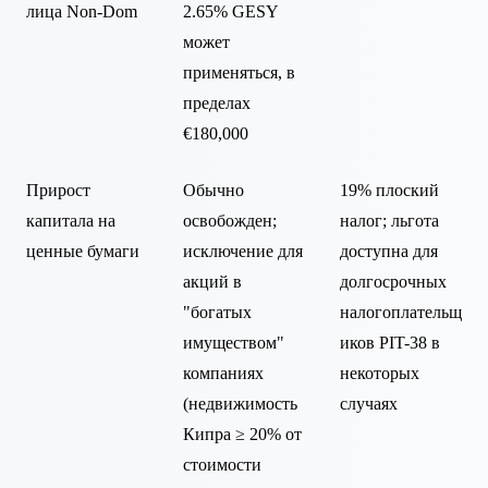
лица Non-Dom
2.65% GESY
может
применяться, в
пределах
€180,000
Прирост
Обычно
19% плоский
капитала на
освобожден;
налог; льгота
ценные бумаги
исключение для
доступна для
акций в
долгосрочных
"богатых
налогоплательщ
имуществом"
иков PIT-38 в
компаниях
некоторых
(недвижимость
случаях
Кипра ≥ 20% от
стоимости