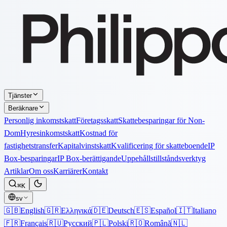
Tjänster
Beräknare
Personlig inkomstskatt
Företagsskatt
Skattebesparingar för Non-
Dom
Hyresinkomstskatt
Kostnad för
fastighetstransfer
Kapitalvinstskatt
Kvalificering för skatteboende
IP
Box-besparingar
IP Box-berättigande
Uppehållstillståndsverktyg
Artiklar
Om oss
Karriärer
Kontakt
⌘K
sv
🇬🇧
English
🇬🇷
Ελληνικά
🇩🇪
Deutsch
🇪🇸
Español
🇮🇹
Italiano
🇫🇷
Français
🇷🇺
Русский
🇵🇱
Polski
🇷🇴
Română
🇳🇱