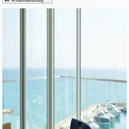
AI-sammanfattning
Fortsätt läsa
Företag
·
12 min läsning
Kostnad för registrering av företag i Cypern: 2026 uppstarts-
och årliga avgifter
Den totala kostnaden för att registrera ett företag i Cypern beror på
mycket mer än bara registreringsavgiften. Denna guide bryter ner
uppstartskostnader, statliga avgifter, banktjänster, nominerade
tjänster och årligt underhåll, och förklarar vad
lågkostnadsleverantörer ofta utelämnar i sina offerter.
Företag
·
10 minuters läsning
Bästa landet för att starta företag i Europa: 7 jurisdiktioner
jämförda (2026)