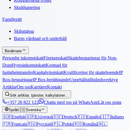
Kommersiella tvister
Skuldsanering
Familjerätt
Skilsmässa
Barns vårdnad och underhåll
Beräknare
Personlig inkomstskatt
Företagsskatt
Skattebesparingar för Non-
Dom
Hyresinkomstskatt
Kostnad för
fastighetstransfer
Kapitalvinstskatt
Kvalificering för skatteboende
IP
Box-besparingar
IP Box-berättigande
Uppehållstillståndsverktyg
Artiklar
Om oss
Karriärer
Kontakt
Sök artiklar, tjänster, kalkylatorer…
+357 26 822 122
Chatta med oss på WhatsApp
Låt oss prata
Språk
🇸🇪
Svenska
🇬🇧
English
🇬🇷
Ελληνικά
🇩🇪
Deutsch
🇪🇸
Español
🇮🇹
Italiano
🇫🇷
Français
🇷🇺
Русский
🇵🇱
Polski
🇷🇴
Română
🇳🇱