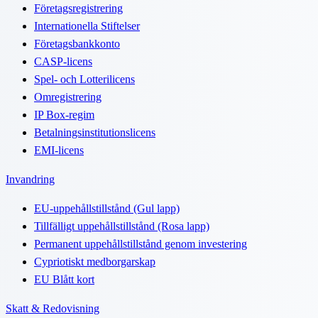
Företagsregistrering
Internationella Stiftelser
Företagsbankkonto
CASP-licens
Spel- och Lotterilicens
Omregistrering
IP Box-regim
Betalningsinstitutionslicens
EMI-licens
Invandring
EU-uppehållstillstånd (Gul lapp)
Tillfälligt uppehållstillstånd (Rosa lapp)
Permanent uppehållstillstånd genom investering
Cypriotiskt medborgarskap
EU Blått kort
Skatt & Redovisning