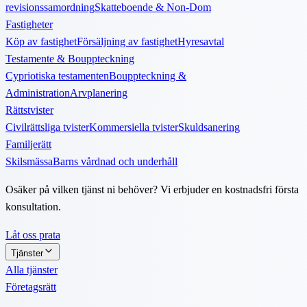
revisionssamordning
Skatteboende & Non-Dom
Fastigheter
Köp av fastighet
Försäljning av fastighet
Hyresavtal
Testamente & Bouppteckning
Cypriotiska testamenten
Bouppteckning &
Administration
Arvplanering
Rättstvister
Civilrättsliga tvister
Kommersiella tvister
Skuldsanering
Familjerätt
Skilsmässa
Barns vårdnad och underhåll
Osäker på vilken tjänst ni behöver? Vi erbjuder en kostnadsfri första
konsultation.
Låt oss prata
Tjänster
Alla tjänster
Företagsrätt