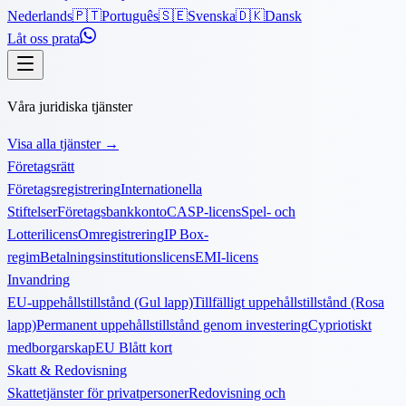
Nederlands
🇵🇹
Português
🇸🇪
Svenska
🇩🇰
Dansk
Låt oss prata
Våra juridiska tjänster
Visa alla tjänster
→
Företagsrätt
Företagsregistrering
Internationella
Stiftelser
Företagsbankkonto
CASP-licens
Spel- och
Lotterilicens
Omregistrering
IP Box-
regim
Betalningsinstitutionslicens
EMI-licens
Invandring
EU-uppehållstillstånd (Gul lapp)
Tillfälligt uppehållstillstånd (Rosa
lapp)
Permanent uppehållstillstånd genom investering
Cypriotiskt
medborgarskap
EU Blått kort
Skatt & Redovisning
Skattetjänster för privatpersoner
Redovisning och