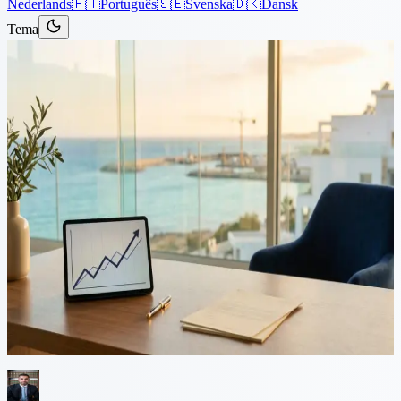
Nederlands
🇵🇹
Português
🇸🇪
Svenska
🇩🇰
Dansk
Tema
Artiklar
›
Företag
4 minuters läsning
Återuppbyggnad av Cyperns
ekonomi efter Covid-19-
pandemin
Ekonomiska bekymmer ersätter gradvis hälso- och
sjukvårdsbekymmer relaterade till Covid-19 då det verkar troligt att
vi står inför en aldrig tidigare skådad ekonomisk nedgång. I centrum
står problem på den globala leveranskedjan,...