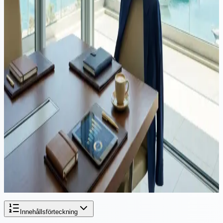
Det finns inget enskilt bästa land för att starta företag i Europa.
Svaret beror på din affärsmodell, var dina kunder finns och hur
mycket du är villig att spendera på efterlevnad. Denna guide jämför
sju EU-jurisdiktioner utifrån de faktorer som verkligen spelar roll.
Video
Företag
·
8 minuters läsning
Hur man startar ett företag på Cypern 2026
Att starta ett företag på Cypern tar 5-7 arbetsdagar — men besluten
du fattar innan registreringen är viktigare än pappersarbetet. Denna
guide täcker vem som bör starta företag på Cypern, hur man
planerar för skatterättslig hemvist, vad det faktiskt kostar att driva ett
företag varje år och de misstag som de flesta utländska entreprenörer
gör.
Innehållsförteckning