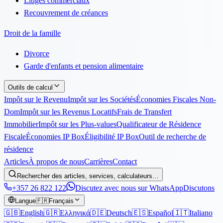
Litiges commerciaux
Recouvrement de créances
Droit de la famille
Divorce
Garde d'enfants et pension alimentaire
Outils de calcul
Impôt sur le Revenu
Impôt sur les Sociétés
Économies Fiscales Non-
Dom
Impôt sur les Revenus Locatifs
Frais de Transfert
Immobilier
Impôt sur les Plus-values
Qualificateur de Résidence
Fiscale
Économies IP Box
Éligibilité IP Box
Outil de recherche de
résidence
Articles
À propos de nous
Carrières
Contact
Rechercher des articles, services, calculateurs…
+357 26 822 122
Discutez avec nous sur WhatsApp
Discutons
Langue
🇫🇷
Français
🇬🇧
English
🇬🇷
Ελληνικά
🇩🇪
Deutsch
🇪🇸
Español
🇮🇹
Italiano