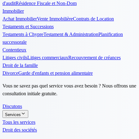
d'audit
Résidence Fiscale et Non-Dom
Immobilier
Achat Immobilier
Vente Immobilière
Contrats de Location
Testaments et Successions
Testaments à Chypre
Testament & Administration
Planification
successorale
Contentieux
Litiges civils
Litiges commerciaux
Recouvrement de créances
Droit de la famille
Divorce
Garde d'enfants et pension alimentaire
Vous ne savez pas quel service vous avez besoin ? Nous offrons une
consultation initiale gratuite.
Discutons
Services
Tous les services
Droit des sociétés