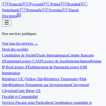
🇫🇷
Français
🇷🇺
Русский
🇵🇱
Polski
🇷🇴
Română
🇳🇱
Nederlands
🇵🇹
Português
🇸🇪
Svenska
🇩🇰
Dansk
Discutons
Nos services juridiques
Voir tous les services
→
Droit des sociétés
Constitution de Société
Trusts Internationaux
Compte Bancaire
d'Entreprise
Licence CASP
Licence de Jeux
Redomiciliation
Régime
IP Box
Licence d'Établissement de Paiement
Licence EMI
Immigration
Résidence UE (Yellow Slip)
Résidence Temporaire (Pink
Slip)
Résidence Permanente par Investissement
Citoyenneté
Chypriote
Carte Bleue UE
Fiscalité et Comptabilité
Services Fiscaux pour Particuliers
Coordination comptable et