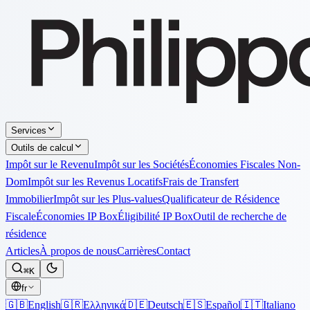
Services
Outils de calcul
Impôt sur le Revenu
Impôt sur les Sociétés
Économies Fiscales Non-
Dom
Impôt sur les Revenus Locatifs
Frais de Transfert
Immobilier
Impôt sur les Plus-values
Qualificateur de Résidence
Fiscale
Économies IP Box
Éligibilité IP Box
Outil de recherche de
résidence
Articles
À propos de nous
Carrières
Contact
⌘K
fr
🇬🇧
English
🇬🇷
Ελληνικά
🇩🇪
Deutsch
🇪🇸
Español
🇮🇹
Italiano