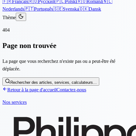
🇫🇷
Français
🇷🇺
Русский
🇵🇱
Polski
🇷🇴
Română
🇳🇱
Nederlands
🇵🇹
Português
🇸🇪
Svenska
🇩🇰
Dansk
Thème
404
Page non trouvée
La page que vous recherchez n'existe pas ou a peut-être été
déplacée.
Rechercher des articles, services, calculateurs…
Retour à la page d'accueil
Contactez-nous
Nos services