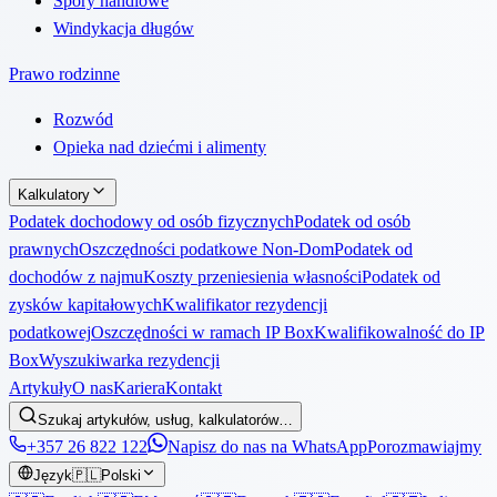
Spory handlowe
Windykacja długów
Prawo rodzinne
Rozwód
Opieka nad dziećmi i alimenty
Kalkulatory
Podatek dochodowy od osób fizycznych
Podatek od osób
prawnych
Oszczędności podatkowe Non-Dom
Podatek od
dochodów z najmu
Koszty przeniesienia własności
Podatek od
zysków kapitałowych
Kwalifikator rezydencji
podatkowej
Oszczędności w ramach IP Box
Kwalifikowalność do IP
Box
Wyszukiwarka rezydencji
Artykuły
O nas
Kariera
Kontakt
Szukaj artykułów, usług, kalkulatorów…
+357 26 822 122
Napisz do nas na WhatsApp
Porozmawiajmy
Język
🇵🇱
Polski