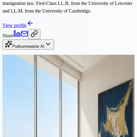
immigration law. First-Class LL.B. from the University of Leicester
and LL.M. from the University of Cambridge.
View profile
Share
Podsumowanie AI
Czytaj dalej
Imigracja
·
13 min czytania
Przeprowadzka na Cypr z Polski: przewodnik po podatkach,
rezydencji i strukturze na 2026 rok
Przeprowadzka z Polski na Cypr wymaga skoordynowanego
planowania w obu jurysdykcjach. Ten przewodnik obejmuje polski
podatek od wyjścia, wyrejestrowanie, Yellow Slip, status Non-Dom
na Cyprze, zrewidowaną zasadę 60 dni i strukturyzację firmy na