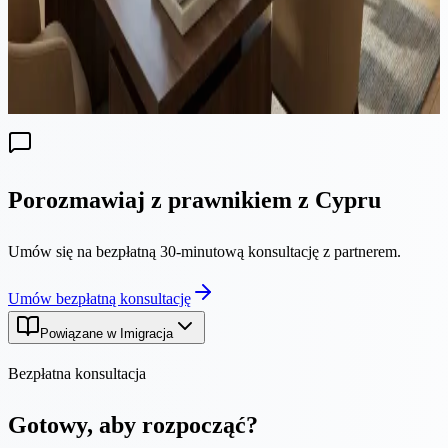
przewodnik obejmuje Test Rezydencji Statutowej, powiadomienie
HMRC, traktowanie roku podzielonego, ogon IHT w Wielkiej
Brytanii, Pink Slip, status Non-Dom na Cyprze, zrewidowaną
zasadę 60 dni i strukturę firmy cypryjskiej dla brytyjskich
przedsiębiorców w 2026 roku.
Porozmawiaj z prawnikiem z Cypru
Umów się na bezpłatną 30-minutową konsultację z partnerem.
Umów bezpłatną konsultację
Powiązane w Imigracja
Bezpłatna konsultacja
Gotowy, aby rozpocząć?