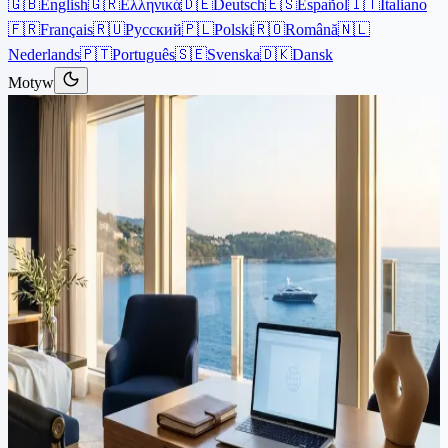
🇬🇧
English
🇬🇷
Ελληνικά
🇩🇪
Deutsch
🇪🇸
Español
🇮🇹
Italiano
🇫🇷
Français
🇷🇺
Русский
🇵🇱
Polski
🇷🇴
Română
🇳🇱
Nederlands
🇵🇹
Português
🇸🇪
Svenska
🇩🇰
Dansk
Motyw
Artykuły
›
Imigracja
5 min czytania
Zaktualizowane zasady
imigracyjne dla obywateli
Wielkiej Brytanii na Cyprze po
Brexicie
Od 1 stycznia 2021 roku Wielka Brytania przestała być krajem
członkowskim UE, a obywatele Wielkiej Brytanii, którzy nie są