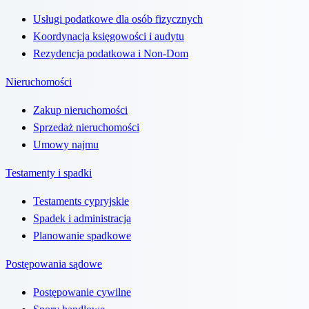
Usługi podatkowe dla osób fizycznych
Koordynacja księgowości i audytu
Rezydencja podatkowa i Non-Dom
Nieruchomości
Zakup nieruchomości
Sprzedaż nieruchomości
Umowy najmu
Testamenty i spadki
Testaments cypryjskie
Spadek i administracja
Planowanie spadkowe
Postępowania sądowe
Postępowanie cywilne