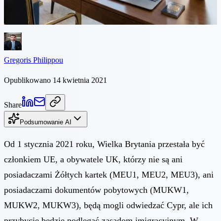
posiadaczami Żółtych kartek (MEU1, MEU2, MEU3) lub
dokumentów pobytowych (MUKW1, MUKW2, MUKW3),...
Gregoris Philippou
Opublikowano 14 kwietnia 2021
Share
Podsumowanie AI
Od 1 stycznia 2021 roku, Wielka Brytania przestała być
członkiem UE, a obywatele UK, którzy nie są ani
posiadaczami Żółtych kartek (MEU1, MEU2, MEU3), ani
posiadaczami dokumentów pobytowych (MUKW1,
MUKW2, MUKW3), będą mogli odwiedzać Cypr, ale ich
przybycie będzie podlegać zasadom imigracyjnym. W