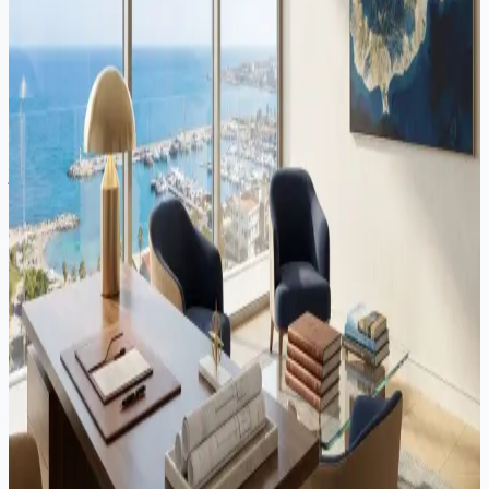
Cyprze dla polskich przedsiębiorców w 2026 roku.
Imigracja
·
9 min czytania
Konwersja prawa jazdy na Cyprze: przewodnik na 2026 rok
Większość zagranicznych rezydentów, którzy planują kontynuować
jazdę na Cyprze, ostatecznie musi wymienić swoje prawo jazdy na
lokalne. Oto jak działa konwersja — kwalifikacje, zasada 185 dni
rezydencji, wniosek TOM 7D i co spowalnia aplikacje.
Wideo
Imigracja
·
15 min czytania
Przeprowadzka z Wielkiej Brytanii na Cypr: przewodnik po
podatkach, rezydencji i strukturze na 2026 rok
Przeprowadzka z Wielkiej Brytanii na Cypr wymaga
skoordynowanego planowania w obu jurysdykcjach. Ten