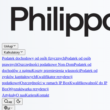
Usługi
Kalkulatory
Podatek dochodowy od osób fizycznych
Podatek od osób
prawnych
Oszczędności podatkowe Non-Dom
Podatek od
dochodów z najmu
Koszty przeniesienia własności
Podatek od
zysków kapitałowych
Kwalifikator rezydencji
podatkowej
Oszczędności w ramach IP Box
Kwalifikowalność do IP
Box
Wyszukiwarka rezydencji
Artykuły
O nas
Kariera
Kontakt
⌘K
pl