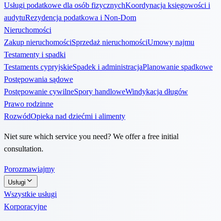
Usługi podatkowe dla osób fizycznych
Koordynacja księgowości i
audytu
Rezydencja podatkowa i Non-Dom
Nieruchomości
Zakup nieruchomości
Sprzedaż nieruchomości
Umowy najmu
Testamenty i spadki
Testaments cypryjskie
Spadek i administracja
Planowanie spadkowe
Postępowania sądowe
Postępowanie cywilne
Spory handlowe
Windykacja długów
Prawo rodzinne
Rozwód
Opieka nad dziećmi i alimenty
Niet sure which service you need? We offer a free initial
consultation.
Porozmawiajmy
Usługi
Wszystkie usługi
Korporacyjne