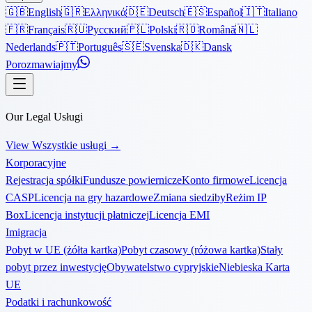
🇬🇧
English
🇬🇷
Ελληνικά
🇩🇪
Deutsch
🇪🇸
Español
🇮🇹
Italiano
🇫🇷
Français
🇷🇺
Русский
🇵🇱
Polski
🇷🇴
Română
🇳🇱
Nederlands
🇵🇹
Português
🇸🇪
Svenska
🇩🇰
Dansk
Porozmawiajmy
Our Legal Usługi
View Wszystkie usługi
→
Korporacyjne
Rejestracja spółki
Fundusze powiernicze
Konto firmowe
Licencja
CASP
Licencja na gry hazardowe
Zmiana siedziby
Reżim IP
Box
Licencja instytucji płatniczej
Licencja EMI
Imigracja
Pobyt w UE (żółta kartka)
Pobyt czasowy (różowa kartka)
Stały
pobyt przez inwestycję
Obywatelstwo cypryjskie
Niebieska Karta
UE
Podatki i rachunkowość