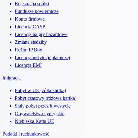
Rejestracja spółki
Fundusze powiernicze
Konto firmowe
Licencja CASP
Licencja na gry hazardowe
Zmiana siedziby
Reżim IP Box
Licencja instytucji płatniczej
Licencja EMI
Imigracja
Pobyt w UE (żółta kartka)
Pobyt czasowy (różowa kartka)
Stały pobyt przez inwestycję
Obywatelstwo cypryjskie
Niebieska Karta UE
Podatki i rachunkowość