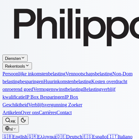
Diensten
Rekentools
Persoonlijke inkomstenbelasting
Vennootschapsbelasting
Non-Dom
belastingbesparingen
Huurinkomstenbelasting
Kosten overdracht
onroerend goed
Vermogenswinstbelasting
Belastingverblijf
kwalificatie
IP Box Besparingen
IP Box
Geschiktheid
Verblijfsvergunning Zoeker
Artikelen
Over ons
Carrières
Contact
⌘K
nl
🇬🇧
English
🇬🇷
Ελληνικά
🇩🇪
Deutsch
🇪🇸
Español
🇮🇹
Italiano