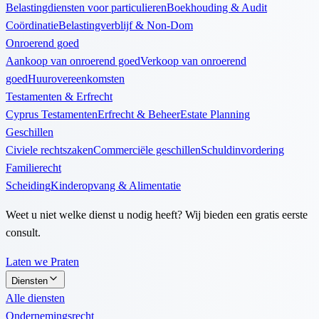
Belastingdiensten voor particulieren
Boekhouding & Audit
Coördinatie
Belastingverblijf & Non-Dom
Onroerend goed
Aankoop van onroerend goed
Verkoop van onroerend
goed
Huurovereenkomsten
Testamenten & Erfrecht
Cyprus Testamenten
Erfrecht & Beheer
Estate Planning
Geschillen
Civiele rechtszaken
Commerciële geschillen
Schuldinvordering
Familierecht
Scheiding
Kinderopvang & Alimentatie
Weet u niet welke dienst u nodig heeft? Wij bieden een gratis eerste
consult.
Laten we Praten
Diensten
Alle diensten
Ondernemingsrecht