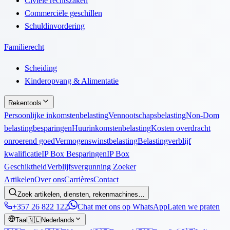
Civiele rechtszaken
Commerciële geschillen
Schuldinvordering
Familierecht
Scheiding
Kinderopvang & Alimentatie
Rekentools
Persoonlijke inkomstenbelasting
Vennootschapsbelasting
Non-Dom
belastingbesparingen
Huurinkomstenbelasting
Kosten overdracht
onroerend goed
Vermogenswinstbelasting
Belastingverblijf
kwalificatie
IP Box Besparingen
IP Box
Geschiktheid
Verblijfsvergunning Zoeker
Artikelen
Over ons
Carrières
Contact
Zoek artikelen, diensten, rekenmachines…
+357 26 822 122
Chat met ons op WhatsApp
Laten we praten
Taal
🇳🇱
Nederlands