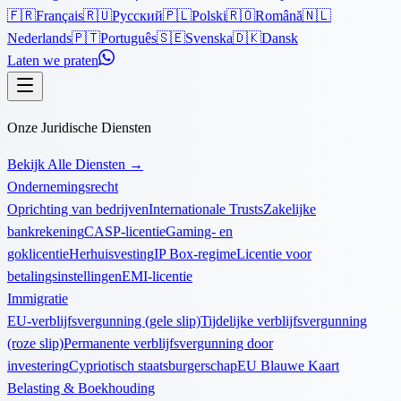
🇫🇷
Français
🇷🇺
Русский
🇵🇱
Polski
🇷🇴
Română
🇳🇱
Nederlands
🇵🇹
Português
🇸🇪
Svenska
🇩🇰
Dansk
Laten we praten
Onze Juridische Diensten
Bekijk Alle Diensten
→
Ondernemingsrecht
Oprichting van bedrijven
Internationale Trusts
Zakelijke
bankrekening
CASP-licentie
Gaming- en
goklicentie
Herhuisvesting
IP Box-regime
Licentie voor
betalingsinstellingen
EMI-licentie
Immigratie
EU-verblijfsvergunning (gele slip)
Tijdelijke verblijfsvergunning
(roze slip)
Permanente verblijfsvergunning door
investering
Cypriotisch staatsburgerschap
EU Blauwe Kaart
Belasting & Boekhouding