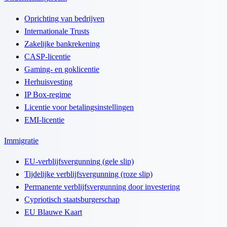
Oprichting van bedrijven
Internationale Trusts
Zakelijke bankrekening
CASP-licentie
Gaming- en goklicentie
Herhuisvesting
IP Box-regime
Licentie voor betalingsinstellingen
EMI-licentie
Immigratie
EU-verblijfsvergunning (gele slip)
Tijdelijke verblijfsvergunning (roze slip)
Permanente verblijfsvergunning door investering
Cypriotisch staatsburgerschap
EU Blauwe Kaart