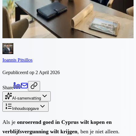
Duizenden niet-EU-burgers kopen elk jaar onroerend goed in
Cyprus om in aanmerking te komen voor een snelle permanente
verblijfsvergunning. Deze gids behandelt beide processen samen:
aankoop van onroerend goed en PR-aanvraag, met kosten, tijdlijnen
en veelgemaakte fouten om te vermijden.
Ioannis Pitsillos
Gepubliceerd op 2 April 2026
Share
AI-samenvatting
Inhoudsopgave
Als je
onroerend goed in Cyprus wilt kopen en
verblijfsvergunning wilt krijgen
, ben je niet alleen.