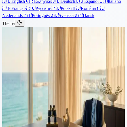
🇬🇧
English
🇬🇷
Ελληνικά
🇩🇪
Deutsch
🇪🇸
Español
🇮🇹
Italiano
🇫🇷
Français
🇷🇺
Русский
🇵🇱
Polski
🇷🇴
Română
🇳🇱
Nederlands
🇵🇹
Português
🇸🇪
Svenska
🇩🇰
Dansk
Thema
Artikelen
›
Onroerend goed
10 min lezen
Koop onroerend goed in
Cyprus en verkrijg
verblijfsvergunning: een
gecombineerde gids voor
investeerders