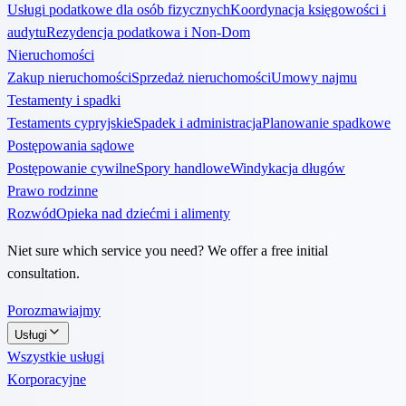
Usługi podatkowe dla osób fizycznych
Koordynacja księgowości i
audytu
Rezydencja podatkowa i Non-Dom
Nieruchomości
Zakup nieruchomości
Sprzedaż nieruchomości
Umowy najmu
Testamenty i spadki
Testaments cypryjskie
Spadek i administracja
Planowanie spadkowe
Postępowania sądowe
Postępowanie cywilne
Spory handlowe
Windykacja długów
Prawo rodzinne
Rozwód
Opieka nad dziećmi i alimenty
Niet sure which service you need? We offer a free initial
consultation.
Porozmawiajmy
Usługi
Wszystkie usługi
Korporacyjne