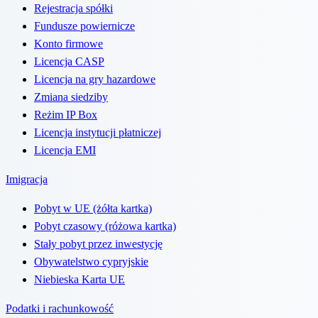
Rejestracja spółki
Fundusze powiernicze
Konto firmowe
Licencja CASP
Licencja na gry hazardowe
Zmiana siedziby
Reżim IP Box
Licencja instytucji płatniczej
Licencja EMI
Imigracja
Pobyt w UE (żółta kartka)
Pobyt czasowy (różowa kartka)
Stały pobyt przez inwestycję
Obywatelstwo cypryjskie
Niebieska Karta UE
Podatki i rachunkowość