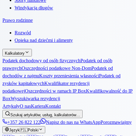
Spory handlowe
Windykacja długów
Prawo rodzinne
Rozwód
Opieka nad dziećmi i alimenty
Kalkulatory
Podatek dochodowy od osób fizycznych
Podatek od osób
prawnych
Oszczędności podatkowe Non-Dom
Podatek od
dochodów z najmu
Koszty przeniesienia własności
Podatek od
zysków kapitałowych
Kwalifikator rezydencji
podatkowej
Oszczędności w ramach IP Box
Kwalifikowalność do IP
Box
Wyszukiwarka rezydencji
Artykuły
O nas
Kariera
Kontakt
Szukaj artykułów, usług, kalkulatorów…
+357 26 822 122
Napisz do nas na WhatsApp
Porozmawiajmy
Język
🇵🇱
Polski