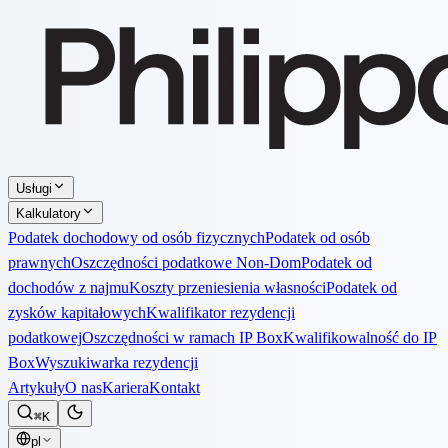
Usługi
Kalkulatory
Podatek dochodowy od osób fizycznych
Podatek od osób
prawnych
Oszczędności podatkowe Non-Dom
Podatek od
dochodów z najmu
Koszty przeniesienia własności
Podatek od
zysków kapitałowych
Kwalifikator rezydencji
podatkowej
Oszczędności w ramach IP Box
Kwalifikowalność do IP
Box
Wyszukiwarka rezydencji
Artykuły
O nas
Kariera
Kontakt
⌘K
pl