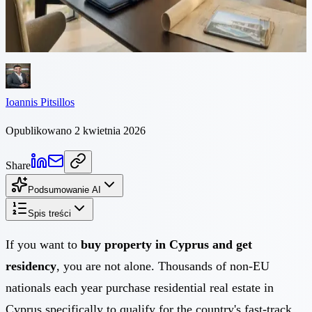
rezydencji. Ten przewodnik obejmuje oba procesy razem: zakup
nieruchomości i aplikację o PR, z kosztami, terminami i typowymi
błędami do uniknięcia.
Ioannis Pitsillos
Opublikowano 2 kwietnia 2026
Share
Podsumowanie AI
Spis treści
If you want to
buy property in Cyprus and get
residency
, you are not alone. Thousands of non-EU
nationals each year purchase residential real estate in
Cyprus specifically to qualify for the country's fast-track