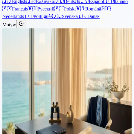
🇬🇧
English
🇬🇷
Ελληνικά
🇩🇪
Deutsch
🇪🇸
Español
🇮🇹
Italiano
🇫🇷
Français
🇷🇺
Русский
🇵🇱
Polski
🇷🇴
Română
🇳🇱
Nederlands
🇵🇹
Português
🇸🇪
Svenska
🇩🇰
Dansk
Motyw
Artykuły
›
Nieruchomości
10 min czytania
Kup nieruchomość na Cyprze i
uzyskaj rezydencję:
kompleksowy przewodnik dla
inwestorów
Tysiące obywateli spoza UE co roku kupuje nieruchomości na
Cyprze, aby zakwalifikować się do szybkiej ścieżki uzyskania stałej