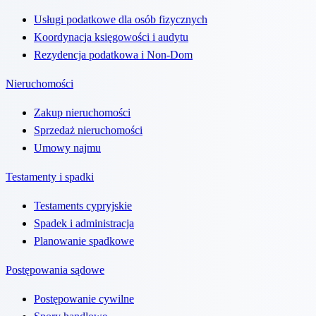
Usługi podatkowe dla osób fizycznych
Koordynacja księgowości i audytu
Rezydencja podatkowa i Non-Dom
Nieruchomości
Zakup nieruchomości
Sprzedaż nieruchomości
Umowy najmu
Testamenty i spadki
Testaments cypryjskie
Spadek i administracja
Planowanie spadkowe
Postępowania sądowe
Postępowanie cywilne