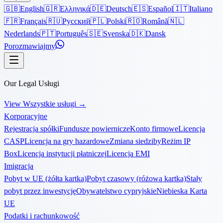
🇬🇧
English
🇬🇷
Ελληνικά
🇩🇪
Deutsch
🇪🇸
Español
🇮🇹
Italiano
🇫🇷
Français
🇷🇺
Русский
🇵🇱
Polski
🇷🇴
Română
🇳🇱
Nederlands
🇵🇹
Português
🇸🇪
Svenska
🇩🇰
Dansk
Porozmawiajmy
Our Legal Usługi
View Wszystkie usługi
→
Korporacyjne
Rejestracja spółki
Fundusze powiernicze
Konto firmowe
Licencja
CASP
Licencja na gry hazardowe
Zmiana siedziby
Reżim IP
Box
Licencja instytucji płatniczej
Licencja EMI
Imigracja
Pobyt w UE (żółta kartka)
Pobyt czasowy (różowa kartka)
Stały
pobyt przez inwestycję
Obywatelstwo cypryjskie
Niebieska Karta
UE
Podatki i rachunkowość