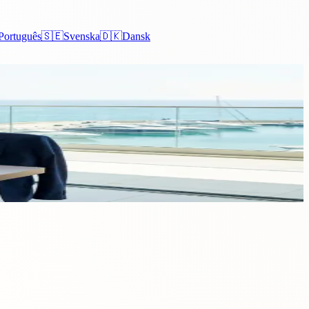
Português
🇸🇪
Svenska
🇩🇰
Dansk
rmalités administratives. Ce guide couvre qui devrait s'incorporer à
part des entrepreneurs étrangers.