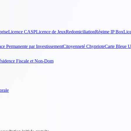
prise
Licence CASP
Licence de Jeux
Redomiciliation
Régime IP Box
Lic
ce Permanente par Investissement
Citoyenneté Chypriote
Carte Bleue 
ésidence Fiscale et Non-Dom
orale