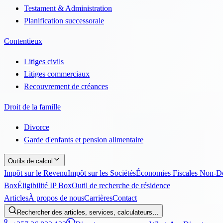
Testament & Administration
Planification successorale
Contentieux
Litiges civils
Litiges commerciaux
Recouvrement de créances
Droit de la famille
Divorce
Garde d'enfants et pension alimentaire
Outils de calcul
Impôt sur le Revenu
Impôt sur les Sociétés
Économies Fiscales Non-
Box
Éligibilité IP Box
Outil de recherche de résidence
Articles
À propos de nous
Carrières
Contact
Rechercher des articles, services, calculateurs…