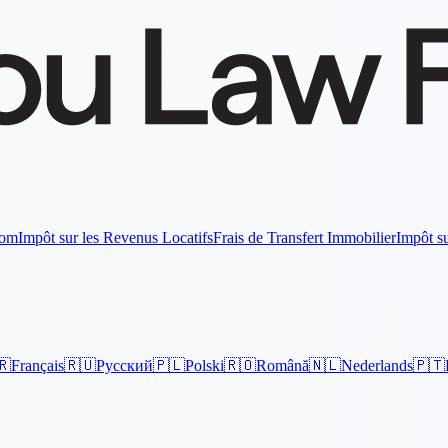
Dom
Impôt sur les Revenus Locatifs
Frais de Transfert Immobilier
Impôt su
🇷
Français
🇷🇺
Русский
🇵🇱
Polski
🇷🇴
Română
🇳🇱
Nederlands
🇵🇹