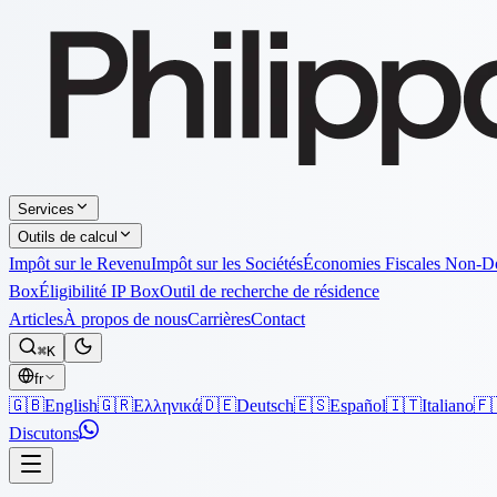
Services
Outils de calcul
Impôt sur le Revenu
Impôt sur les Sociétés
Économies Fiscales Non-
Box
Éligibilité IP Box
Outil de recherche de résidence
Articles
À propos de nous
Carrières
Contact
⌘K
fr
🇬🇧
English
🇬🇷
Ελληνικά
🇩🇪
Deutsch
🇪🇸
Español
🇮🇹
Italiano
🇫
Discutons