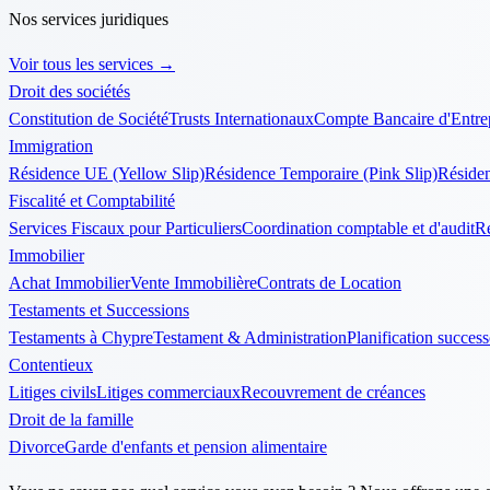
Nos services juridiques
Voir tous les services
→
Droit des sociétés
Constitution de Société
Trusts Internationaux
Compte Bancaire d'Entre
Immigration
Résidence UE (Yellow Slip)
Résidence Temporaire (Pink Slip)
Résiden
Fiscalité et Comptabilité
Services Fiscaux pour Particuliers
Coordination comptable et d'audit
R
Immobilier
Achat Immobilier
Vente Immobilière
Contrats de Location
Testaments et Successions
Testaments à Chypre
Testament & Administration
Planification success
Contentieux
Litiges civils
Litiges commerciaux
Recouvrement de créances
Droit de la famille
Divorce
Garde d'enfants et pension alimentaire