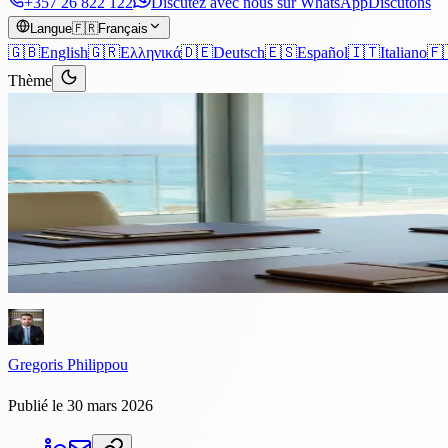
+357 26 822 122
Discutez avec nous sur WhatsApp
Discutons
Langue
🇫🇷
Français
🇬🇧
English
🇬🇷
Ελληνικά
🇩🇪
Deutsch
🇪🇸
Español
🇮🇹
Italiano
🇫
Thème
Articles
›
Entreprise
Lecture de 8 min
Comment ouvrir une société à 
Ouvrir une société à Chypre prend 5 à 7 jours ouvrables — mais les dé
Chypre, comment planifier la résidence fiscale, ce que coûte réellement
Gregoris Philippou
Publié le 30 mars 2026