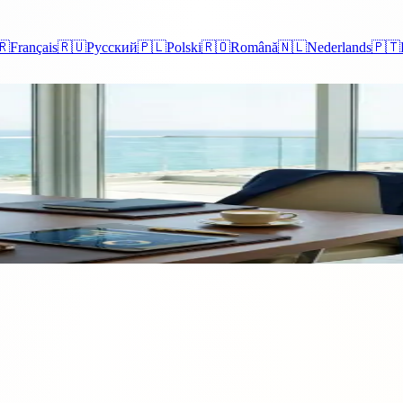
🇷
Français
🇷🇺
Русский
🇵🇱
Polski
🇷🇴
Română
🇳🇱
Nederlands
🇵🇹
Chypre en 2026
cisions que vous prenez avant l'enregistrement comptent plus que les fo
 la gestion d'une société chaque année, et les erreurs qui piègent la plu