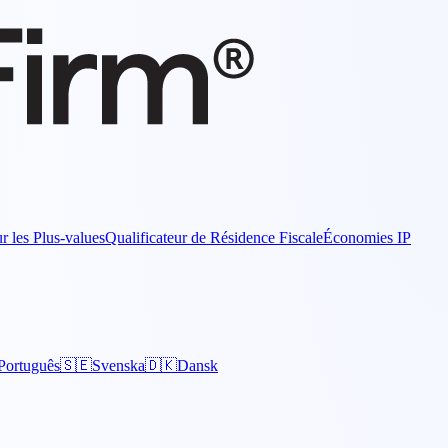
r les Plus-values
Qualificateur de Résidence Fiscale
Économies IP
Português
🇸🇪
Svenska
🇩🇰
Dansk