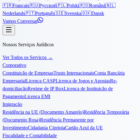
🇫🇷
Français
🇷🇺
Русский
🇵🇱
Polski
🇷🇴
Română
🇳🇱
Nederlands
🇵🇹
Português
🇸🇪
Svenska
🇩🇰
Dansk
Vamos Conversar
Nossos Serviços Jurídicos
Ver Todos os Serviços
→
Corporativo
Constituição de Empresas
Trusts Internacionais
Conta Bancária
Empresarial
Licença CASP
Licença de Jogos e Apostas
Re-
domiciliação
Regime de IP Box
Licença de Instituição de
Pagamento
Licença EMI
Imigração
Residência na UE (Documento Amarelo)
Residência Temporária
(Documento Rosa)
Residência Permanente por
Investimento
Cidadania Cipriota
Cartão Azul da UE
Fiscalidade e Contabilidade