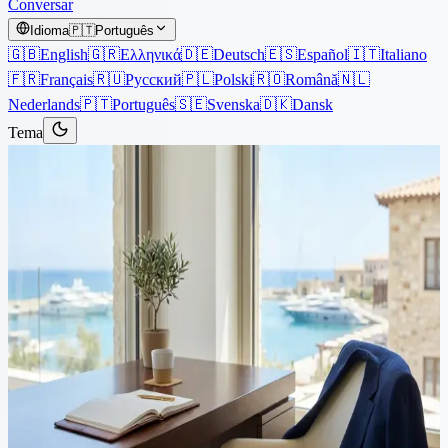
Conversar
Idioma
🇵🇹
Português
🇬🇧
English
🇬🇷
Ελληνικά
🇩🇪
Deutsch
🇪🇸
Español
🇮🇹
Italiano
🇫🇷
Français
🇷🇺
Русский
🇵🇱
Polski
🇷🇴
Română
🇳🇱
Nederlands
🇵🇹
Português
🇸🇪
Svenska
🇩🇰
Dansk
Tema
Artigos
›
Testamentos & Sucessões
4 min de leitura
Sem Testamento em Chipre?
Compreendendo as Regras de
Sucessão Legítima
No campo do planejamento patrimonial, ter um testamento claro e
abrangente é crucial para garantir que seus bens sejam distribuídos