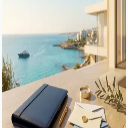
segundos. Mas, de acordo com a lei de Chipre, um testamento deve
cumprir formalidades rigorosas, considerar as regras de herança
forçada e lidar com ativos transfronteiriços. Aqui está o motivo pelo
qual a IA não é suficiente.
Testamentos & Sucessões
·
4 min de leitura
Por Que Você Deve Instruir um Advogado para Lidar com Sua
Aplicação de Sucessão em Chipre
Gerenciar uma aplicação de sucessão enquanto lida com a perda de
um ente querido pode ser emocionalmente desafiador. Embora
qualquer pessoa possa submeter uma aplicação ao tribunal, trabalhar
com um advogado oferece...
Testamentos & Sucessões
·
3 min de leitura
Doação de Propriedade vs. Trusts vs. Testamentos: Diferenças
Chave no Planejamento Patrimonial