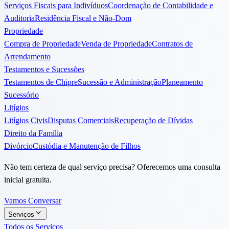
Serviços Fiscais para Indivíduos
Coordenação de Contabilidade e
Auditoria
Residência Fiscal e Não-Dom
Propriedade
Compra de Propriedade
Venda de Propriedade
Contratos de
Arrendamento
Testamentos e Sucessões
Testamentos de Chipre
Sucessão e Administração
Planeamento
Sucessório
Litígios
Litígios Civis
Disputas Comerciais
Recuperação de Dívidas
Direito da Família
Divórcio
Custódia e Manutenção de Filhos
Não tem certeza de qual serviço precisa? Oferecemos uma consulta
inicial gratuita.
Vamos Conversar
Serviços
Todos os Serviços