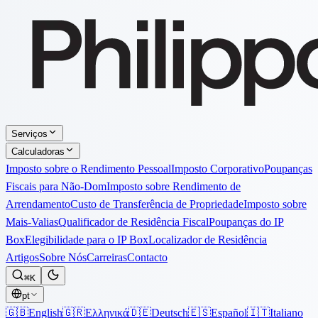
Serviços
Calculadoras
Imposto sobre o Rendimento Pessoal
Imposto Corporativo
Poupanças
Fiscais para Não-Dom
Imposto sobre Rendimento de
Arrendamento
Custo de Transferência de Propriedade
Imposto sobre
Mais-Valias
Qualificador de Residência Fiscal
Poupanças do IP
Box
Elegibilidade para o IP Box
Localizador de Residência
Artigos
Sobre Nós
Carreiras
Contacto
⌘K
pt
🇬🇧
English
🇬🇷
Ελληνικά
🇩🇪
Deutsch
🇪🇸
Español
🇮🇹
Italiano