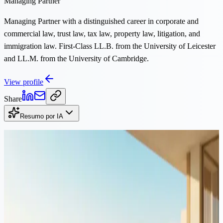
Managing Partner
Managing Partner with a distinguished career in corporate and
commercial law, trust law, tax law, property law, litigation, and
immigration law. First-Class LL.B. from the University of Leicester
and LL.M. from the University of Cambridge.
View profile
Share
Resumo por IA
Continuar a Ler
Testamentos & Sucessões
·
5 min de leitura
Pode a IA substituir um advogado na elaboração de
testamentos? Os riscos que todo cliente deve conhecer
Ferramentas de IA podem gerar um modelo básico de testamento em