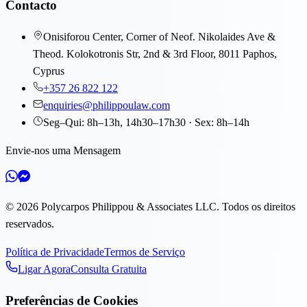
Contacto
Onisiforou Center, Corner of Neof. Nikolaides Ave &
Theod. Kolokotronis Str, 2nd & 3rd Floor, 8011 Paphos,
Cyprus
+357 26 822 122
enquiries@philippoulaw.com
Seg–Qui: 8h–13h, 14h30–17h30 · Sex: 8h–14h
Envie-nos uma Mensagem
©
2026
Polycarpos Philippou & Associates LLC
.
Todos os direitos
reservados.
Política de Privacidade
Termos de Serviço
Ligar Agora
Consulta Gratuita
Preferências de Cookies