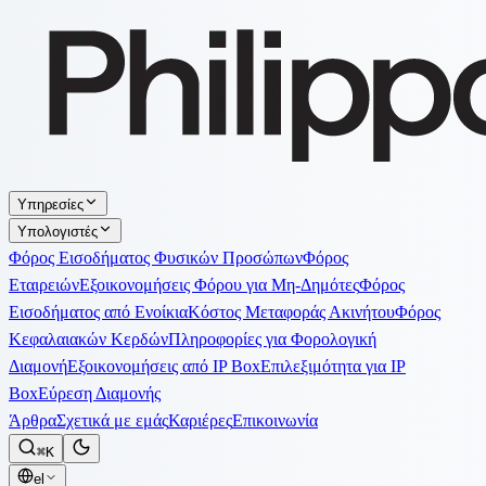
Υπηρεσίες
Υπολογιστές
Φόρος Εισοδήματος Φυσικών Προσώπων
Φόρος
Εταιρειών
Εξοικονομήσεις Φόρου για Μη-Δημότες
Φόρος
Εισοδήματος από Ενοίκια
Κόστος Μεταφοράς Ακινήτου
Φόρος
Κεφαλαιακών Κερδών
Πληροφορίες για Φορολογική
Διαμονή
Εξοικονομήσεις από IP Box
Επιλεξιμότητα για IP
Box
Εύρεση Διαμονής
Άρθρα
Σχετικά με εμάς
Καριέρες
Επικοινωνία
⌘K
el