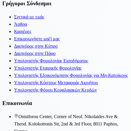
Γρήγοροι Σύνδεσμοι
Σχετικά με εμάς
Άρθρα
Καριέρες
Επικοινωνήστε μαζί μας
Δικηγόρος στην Κύπρο
Δικηγόρος στην Πάφο
Υπολογιστής Φορολογίας Εισοδήματος
Υπολογιστής Εταιρικής Φορολογίας
Υπολογιστής Εξοικονόμησης Φορολογίας για Μη-Κατοίκους
Υπολογιστής Κόστους Μεταφοράς Ακινήτου
Υπολογιστής Φόρου Κεφαλαιακών Κερδών
Επικοινωνία
Onisiforou Center, Corner of Neof. Nikolaides Ave &
Theod. Kolokotronis Str, 2nd & 3rd Floor, 8011 Paphos,