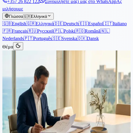
+357 26 822 122
Συνομιλήστε μαζί μας στο WhatsApp
Ας
μιλήσουμε
Γλώσσα
🇬🇷
Ελληνικά
🇬🇧
English
🇬🇷
Ελληνικά
🇩🇪
Deutsch
🇪🇸
Español
🇮🇹
Italiano
🇫🇷
Français
🇷🇺
Русский
🇵🇱
Polski
🇷🇴
Română
🇳🇱
Nederlands
🇵🇹
Português
🇸🇪
Svenska
🇩🇰
Dansk
Θέμα
Άρθρα
›
Ακίνητα
4 λεπτά ανάγνωση
Πρέπει να αγοράσετε ακίνητο
στην Κύπρο χωρίς τίτλους
ιδιοκτησίας;
Πολλοί ξένοι επενδυτές και τοπικοί αγοραστές έχουν ανησυχίες