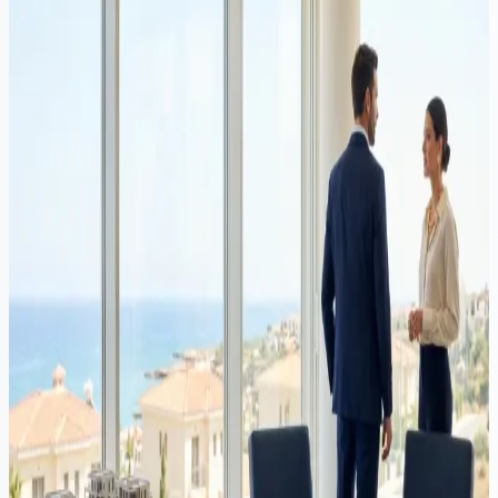
Ακίνητα
·
10 λεπτά ανάγνωση
Αγορά ακινήτου στην Κύπρο και απόκτηση διαμονής: ένας
συνδυαστικός οδηγός για επενδυτές
Χιλιάδες υπήκοοι εκτός ΕΕ αγοράζουν ακίνητα στην Κύπρο κάθε
χρόνο για να πληρούν τις προϋποθέσεις για ταχεία μόνιμη διαμονή.
Αυτός ο οδηγός καλύπτει και τις δύο διαδικασίες μαζί: αγορά
ακινήτου και αίτηση για μόνιμη διαμονή, με κόστη, χρονικά
πλαίσια και κοινά λάθη που πρέπει να αποφύγετε.
Ακίνητα
·
8 λεπτά ανάγνωσης
Η κυπριακή αγορά ακινήτων σε σημείο καμπής: οι κίνδυνοι
της υπερρύθμισης
Οι προτεινόμενοι περιορισμοί στις αγορές ακινήτων από μη-ΕΕ
αγοραστές στην Κύπρο μπορεί να αντιμετωπίζουν έγκυρες