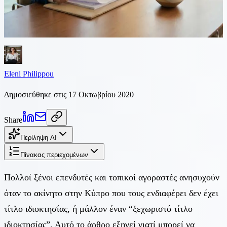
όταν το ακίνητο στην Κύπρο που τους ενδιαφέρει δεν έχει τίτλο
ιδιοκτησίας, ή μάλλον έναν «ξεχωριστό τίτλο ιδιοκτησίας». Αυτό
το άρθρο εξηγεί γιατί αυτό μπορεί...
Eleni Philippou
Δημοσιεύθηκε στις 17 Οκτωβρίου 2020
Share
Περίληψη AI
Πίνακας περιεχομένων
Πολλοί ξένοι επενδυτές και τοπικοί αγοραστές ανησυχούν
όταν το ακίνητο στην Κύπρο που τους ενδιαφέρει δεν έχει
τίτλο ιδιοκτησίας, ή μάλλον έναν “ξεχωριστό τίτλο
ιδιοκτησίας”. Αυτό το άρθρο εξηγεί γιατί μπορεί να