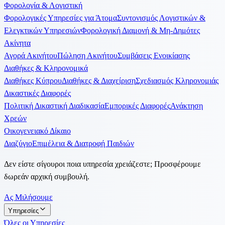
Φορολογία & Λογιστική
Φορολογικές Υπηρεσίες για Άτομα
Συντονισμός Λογιστικών &
Ελεγκτικών Υπηρεσιών
Φορολογική Διαμονή & Μη-Δημότες
Ακίνητα
Αγορά Ακινήτου
Πώληση Ακινήτου
Συμβάσεις Ενοικίασης
Διαθήκες & Κληρονομικά
Διαθήκες Κύπρου
Διαθήκες & Διαχείριση
Σχεδιασμός Κληρονομιάς
Δικαστικές Διαφορές
Πολιτική Δικαστική Διαδικασία
Εμπορικές Διαφορές
Ανάκτηση
Χρεών
Οικογενειακό Δίκαιο
Διαζύγιο
Επιμέλεια & Διατροφή Παιδιών
Δεν είστε σίγουροι ποια υπηρεσία χρειάζεστε; Προσφέρουμε
δωρεάν αρχική συμβουλή.
Ας Μιλήσουμε
Υπηρεσίες
Όλες οι Υπηρεσίες