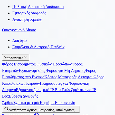
Πολιτική Δικαστική Διαδικασία
Εμπορικές Διαφορές
Ανάκτηση Χρεών
Οικογενειακό Δίκαιο
Διαζύγιο
Επιμέλεια & Διατροφή Παιδιών
Υπολογιστές
Φόρος Εισοδήματος Φυσικών Προσώπων
Φόρος
Εταιρειών
Εξοικονομήσεις Φόρου για Μη-Δημότες
Φόρος
Εισοδήματος από Ενοίκια
Κόστος Μεταφοράς Ακινήτου
Φόρος
Κεφαλαιακών Κερδών
Πληροφορίες για Φορολογική
Διαμονή
Εξοικονομήσεις από IP Box
Επιλεξιμότητα για IP
Box
Εύρεση Διαμονής
Άρθρα
Σχετικά με εμάς
Καριέρες
Επικοινωνία
Αναζητήστε άρθρα, υπηρεσίες, υπολογιστές…