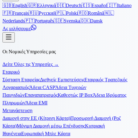
🇬🇧
English
🇬🇷
Ελληνικά
🇩🇪
Deutsch
🇪🇸
Español
🇮🇹
Italiano
🇫🇷
Français
🇷🇺
Русский
🇵🇱
Polski
🇷🇴
Română
🇳🇱
Nederlands
🇵🇹
Português
🇸🇪
Svenska
🇩🇰
Dansk
Ας μιλήσουμε
Οι Νομικές Υπηρεσίες μας
Δείτε Όλες τις Υπηρεσίες
→
Εταιρικό
Σύσταση Εταιρείας
Διεθνείς Εμπιστεύσεις
Εταιρικός Τραπεζικός
Λογαριασμός
Άδεια CASP
Άδεια Τυχερών
Παιχνιδιών
Επαναπατρισμός
Καθεστώς IP Box
Άδεια Ιδρύματος
Πληρωμών
Άδεια EMI
Μετανάστευση
Διαμονή στην ΕΕ (Κίτρινη Κάρτα)
Προσωρινή Διαμονή (Ροζ
Κάρτα)
Μόνιμη Διαμονή μέσω Επένδυσης
Κυπριακή
Ιθαγένεια
Ευρωπαϊκή Μπλε Κάρτα