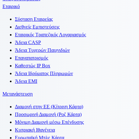
Εταιρικό
Σύσταση Εταιρείας
Διεθνείς Εμπιστεύσεις
Εταιρικός Τραπεζικός Λογαριασμός
Άδεια CASP
Άδεια Τυχερών Παιχνιδιών
Επαναπατρισμός
Καθεστώς IP Box
Άδεια Ιδρύματος Πληρωμών
Άδεια EMI
Μετανάστευση
Διαμονή στην ΕΕ (Κίτρινη Κάρτα)
Προσωρινή Διαμονή (Ροζ Κάρτα)
Μόνιμη Διαμονή μέσω Επένδυσης
Κυπριακή Ιθαγένεια
Ευρωπαϊκή Μπλε Κάρτα