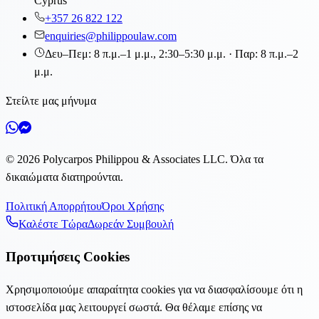
Cyprus
+357 26 822 122
enquiries@philippoulaw.com
Δευ–Πεμ: 8 π.μ.–1 μ.μ., 2:30–5:30 μ.μ. · Παρ: 8 π.μ.–2
μ.μ.
Στείλτε μας μήνυμα
©
2026
Polycarpos Philippou & Associates LLC
.
Όλα τα
δικαιώματα διατηρούνται.
Πολιτική Απορρήτου
Όροι Χρήσης
Καλέστε Τώρα
Δωρεάν Συμβουλή
Προτιμήσεις Cookies
Χρησιμοποιούμε απαραίτητα cookies για να διασφαλίσουμε ότι η
ιστοσελίδα μας λειτουργεί σωστά. Θα θέλαμε επίσης να