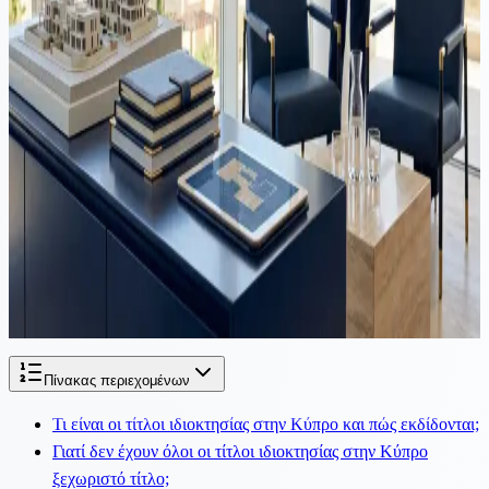
ανησυχίες, αλλά ο χρόνος και το εύρος τους κινδυνεύουν να
στείλουν λάθος μήνυμα στους διεθνείς επενδυτές. Το πραγματικό
ζήτημα είναι η προσφορά κατοικιών, όχι η ξένη ζήτηση.
Ακίνητα
·
3 λεπτά ανάγνωσης
Συνιδιοκτησία Ακινήτου στην Κύπρο: Ζητήματα και Νομικές
Λύσεις
Στην Κύπρο, ένα σημαντικό ποσοστό ακίνητης περιουσίας ανήκει
από κοινού σε δύο ή περισσότερα άτομα. Αυτό συνήθως προκύπτει
μέσω κληρονομιάς, δωρεών ίσου μεριδίου, κοινών αγορών κ.λπ.
Ενώ...
Πίνακας περιεχομένων
Τι είναι οι τίτλοι ιδιοκτησίας στην Κύπρο και πώς εκδίδονται;
Γιατί δεν έχουν όλοι οι τίτλοι ιδιοκτησίας στην Κύπρο
ξεχωριστό τίτλο;