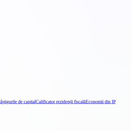
âștigurile de capital
Calificator rezidență fiscală
Economii din IP