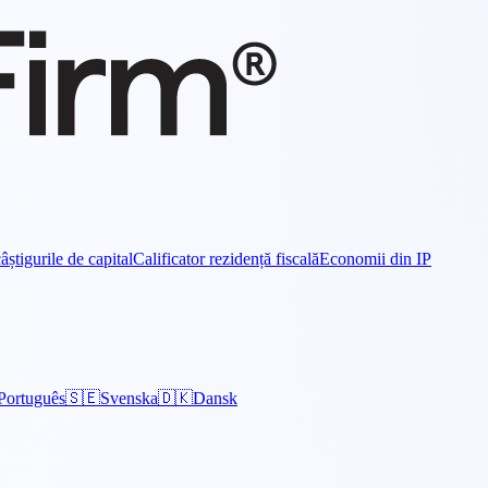
âștigurile de capital
Calificator rezidență fiscală
Economii din IP
Português
🇸🇪
Svenska
🇩🇰
Dansk