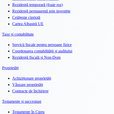
Rezidență temporară (foaie roz)
Rezidență permanentă prin investiție
Cetățenie cipriotă
Cartea Albastră UE
Taxe și contabilitate
Servicii fiscale pentru persoane fizice
Coordonarea contabilității și auditului
Rezidență fiscală și Non-Dom
Proprietăți
Achiziționare proprietăți
Vânzare proprietăți
Contracte de închiriere
Testamente și succesiuni
Testamente în Cipru