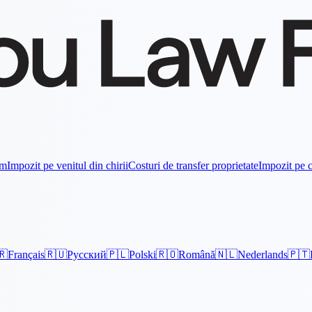
om
Impozit pe venitul din chirii
Costuri de transfer proprietate
Impozit pe c
🇷
Français
🇷🇺
Русский
🇵🇱
Polski
🇷🇴
Română
🇳🇱
Nederlands
🇵🇹