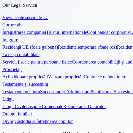
Our Legal Servicii
View Toate serviciile
→
Corporativ
Înregistrarea companiei
Trusturi internaționale
Cont bancar corporativ
L
Imigrare
Rezidență UE (foaie galbenă)
Rezidență temporară (foaie roz)
Rezidenț
Taxe și contabilitate
Servicii fiscale pentru persoane fizice
Coordonarea contabilității și audi
Proprietăți
Achiziționare proprietăți
Vânzare proprietăți
Contracte de închiriere
Testamente și succesiuni
Testamente în Cipru
Succesiune și Administrare
Planificarea Succesiun
Litigii
Litigii Civile
Dispute Comerciale
Recuperarea Datoriilor
Dreptul familiei
Divorț
Custodia și întreținerea copiilor