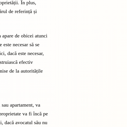
prietății. În plus,
ărul de referință și
a apare de obicei atunci
e este necesar să se
ci, dacă este necesar,
struiască efectiv
ise de la autoritățile
ă sau apartament, va
proprietate va fi încă pe
i, dacă avocatul său nu