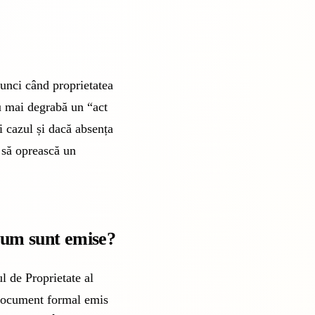
atunci când proprietatea
au mai degrabă un “act
fi cazul și dacă absența
i să oprească un
 cum sunt emise?
ul de Proprietate al
 document formal emis