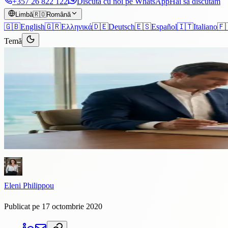
+357 26 822 122
Discută cu noi pe WhatsApp
Hai să discutăm
Limbă
🇷🇴
Română
🇬🇧
English
🇬🇷
Ελληνικά
🇩🇪
Deutsch
🇪🇸
Español
🇮🇹
Italiano
🇫
Temă
Articole
›
Proprietate
4 min citire
Ar trebui să cumpărați o proprie
Mulți investitori străini și cumpărători locali au preocupări atunci cân
explică de ce acest lucru poate...
Eleni Philippou
Publicat pe 17 octombrie 2020