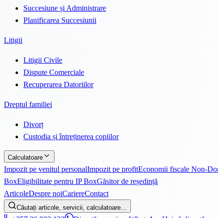
Succesiune și Administrare
Planificarea Succesiunii
Litigii
Litigii Civile
Dispute Comerciale
Recuperarea Datoriilor
Dreptul familiei
Divorț
Custodia și întreținerea copiilor
Calculatoare
Impozit pe venitul personal
Impozit pe profit
Economii fiscale Non-D
Box
Eligibilitate pentru IP Box
Găsitor de reședință
Articole
Despre noi
Cariere
Contact
Căutați articole, servicii, calculatoare…