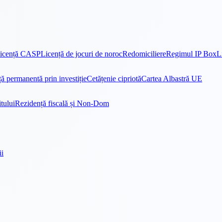
icență CASP
Licență de jocuri de noroc
Redomiciliere
Regimul IP Box
L
ă permanentă prin investiție
Cetățenie cipriotă
Cartea Albastră UE
tului
Rezidență fiscală și Non-Dom
ii