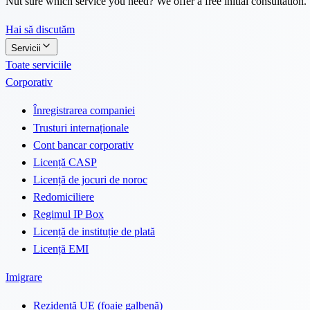
Nut sure which service you need? We offer a free initial consultation.
Hai să discutăm
Servicii
Toate serviciile
Corporativ
Înregistrarea companiei
Trusturi internaționale
Cont bancar corporativ
Licență CASP
Licență de jocuri de noroc
Redomiciliere
Regimul IP Box
Licență de instituție de plată
Licență EMI
Imigrare
Rezidență UE (foaie galbenă)