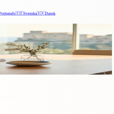
Português
🇸🇪
Svenska
🇩🇰
Dansk
ietate?
te, sau mai degrabă un „act de proprietate separat”. Acest articol