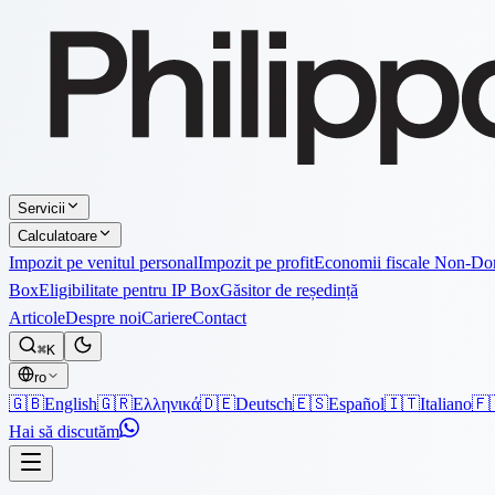
Servicii
Calculatoare
Impozit pe venitul personal
Impozit pe profit
Economii fiscale Non-D
Box
Eligibilitate pentru IP Box
Găsitor de reședință
Articole
Despre noi
Cariere
Contact
⌘K
ro
🇬🇧
English
🇬🇷
Ελληνικά
🇩🇪
Deutsch
🇪🇸
Español
🇮🇹
Italiano
🇫
Hai să discutăm