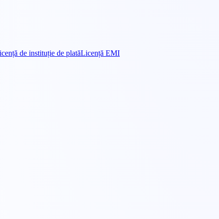
icență de instituție de plată
Licență EMI