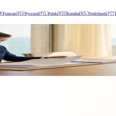
🇷
Français
🇷🇺
Русский
🇵🇱
Polski
🇷🇴
Română
🇳🇱
Nederlands
🇵🇹
tate în Cipru fără acte de propr
d proprietatea din Cipru de care sunt interesați nu are un act de proprieta