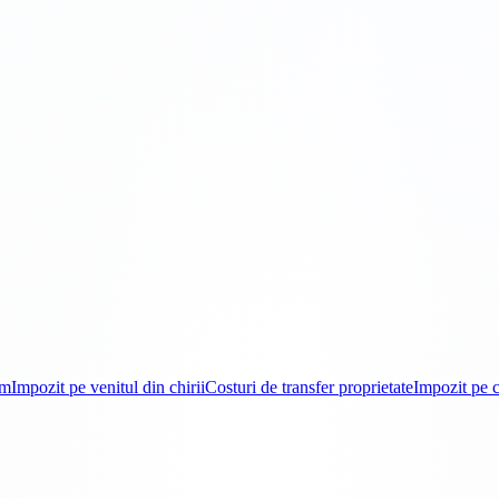
om
Impozit pe venitul din chirii
Costuri de transfer proprietate
Impozit pe c