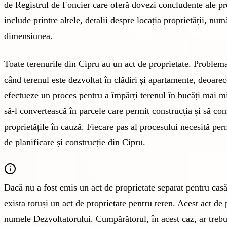
de Registrul de Foncier care oferă dovezi concludente ale pro
include printre altele, detalii despre locația proprietății, num
dimensiunea.
Toate terenurile din Cipru au un act de proprietate. Problem
când terenul este dezvoltat în clădiri și apartamente, deoarec
efectueze un proces pentru a împărți terenul în bucăți mai mi
să-l convertească în parcele care permit construcția și să con
proprietățile în cauză. Fiecare pas al procesului necesită perm
de planificare și construcție din Cipru.
Dacă nu a fost emis un act de proprietate separat pentru cas
exista totuși un act de proprietate pentru teren. Acest act de 
numele Dezvoltatorului. Cumpărătorul, în acest caz, ar trebu