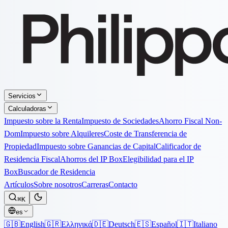
Servicios
Calculadoras
Impuesto sobre la Renta
Impuesto de Sociedades
Ahorro Fiscal Non-
Dom
Impuesto sobre Alquileres
Coste de Transferencia de
Propiedad
Impuesto sobre Ganancias de Capital
Calificador de
Residencia Fiscal
Ahorros del IP Box
Elegibilidad para el IP
Box
Buscador de Residencia
Artículos
Sobre nosotros
Carreras
Contacto
⌘K
es
🇬🇧
English
🇬🇷
Ελληνικά
🇩🇪
Deutsch
🇪🇸
Español
🇮🇹
Italiano