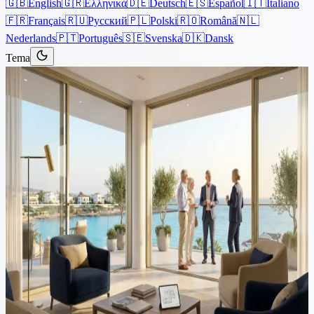
🇬🇧
English
🇬🇷
Ελληνικά
🇩🇪
Deutsch
🇪🇸
Español
🇮🇹
Italiano
🇫🇷
Français
🇷🇺
Русский
🇵🇱
Polski
🇷🇴
Română
🇳🇱
Nederlands
🇵🇹
Português
🇸🇪
Svenska
🇩🇰
Dansk
Tema
Artículos
›
Propiedad
3 min de lectura
Cómo ayudamos a dos parejas
inglesas a obtener sus
escrituras de propiedad en
Chipre después de 10 años
Dos parejas inglesas jubiladas, el Sr. y la Sra. D y sus vecinos el Sr.
y la Sra. P habían comprado villas independientes, parte de un