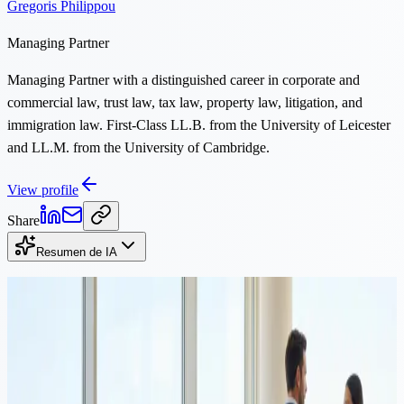
Gregoris Philippou
Managing Partner
Managing Partner with a distinguished career in corporate and
commercial law, trust law, tax law, property law, litigation, and
immigration law. First-Class LL.B. from the University of Leicester
and LL.M. from the University of Cambridge.
View profile
Share
Resumen de IA
Continuar leyendo
Propiedad
·
Lectura de 10 min
Comprar propiedad en Chipre y obtener residencia: una guía
combinada para inversores