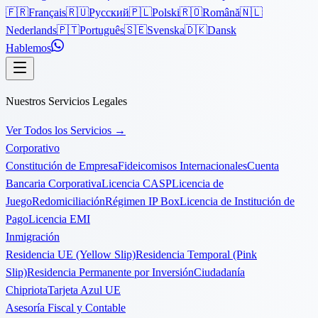
🇫🇷
Français
🇷🇺
Русский
🇵🇱
Polski
🇷🇴
Română
🇳🇱
Nederlands
🇵🇹
Português
🇸🇪
Svenska
🇩🇰
Dansk
Hablemos
Nuestros Servicios Legales
Ver Todos los Servicios
→
Corporativo
Constitución de Empresa
Fideicomisos Internacionales
Cuenta
Bancaria Corporativa
Licencia CASP
Licencia de
Juego
Redomiciliación
Régimen IP Box
Licencia de Institución de
Pago
Licencia EMI
Inmigración
Residencia UE (Yellow Slip)
Residencia Temporal (Pink
Slip)
Residencia Permanente por Inversión
Ciudadanía
Chipriota
Tarjeta Azul UE
Asesoría Fiscal y Contable