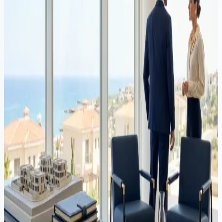
Miles de nacionales de fuera de la UE compran propiedades en
Chipre cada año para calificar para la residencia permanente
acelerada. Esta guía cubre ambos procesos juntos: compra de
propiedad y solicitud de residencia permanente, con costos, plazos y
errores comunes a evitar.
Propiedad
·
8 min de lectura
El sector inmobiliario en Chipre en un punto de inflexión: los
peligros de la sobre-regulación
Las restricciones propuestas a las compras de propiedades por parte
de no pertenecientes a la UE en Chipre pueden abordar
preocupaciones válidas, pero el momento y el alcance corren el
riesgo de enviar una señal equivocada a los inversores
internacionales. El verdadero problema es la oferta de viviendas, no
la demanda extranjera.