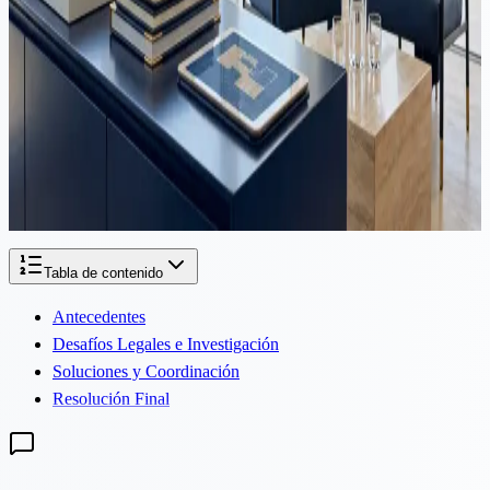
Propiedad
·
3 min de lectura
Copropiedad de Bienes Inmuebles en Chipre: Problemas y
Soluciones Legales
En Chipre, una parte significativa de los bienes inmuebles es
propiedad conjunta de dos o más individuos. Esto generalmente
surge a través de herencias, donaciones a partes iguales, compras
conjuntas, etc. Mientras...
Tabla de contenido
Antecedentes
Desafíos Legales e Investigación
Soluciones y Coordinación
Resolución Final