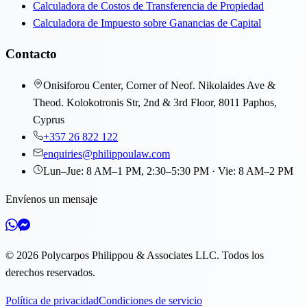
Calculadora de Costos de Transferencia de Propiedad
Calculadora de Impuesto sobre Ganancias de Capital
Contacto
Onisiforou Center, Corner of Neof. Nikolaides Ave &
Theod. Kolokotronis Str, 2nd & 3rd Floor, 8011 Paphos,
Cyprus
+357 26 822 122
enquiries@philippoulaw.com
Lun–Jue: 8 AM–1 PM, 2:30–5:30 PM · Vie: 8 AM–2 PM
Envíenos un mensaje
©
2026
Polycarpos Philippou & Associates LLC
.
Todos los
derechos reservados.
Política de privacidad
Condiciones de servicio