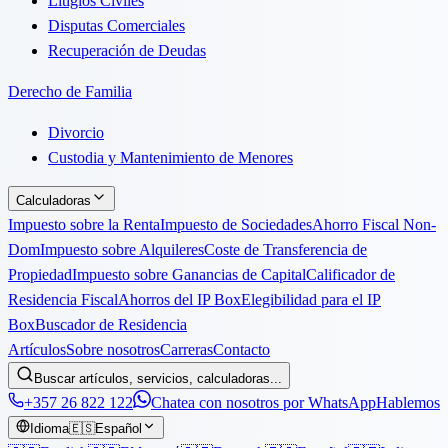
Litigios Civiles
Disputas Comerciales
Recuperación de Deudas
Derecho de Familia
Divorcio
Custodia y Mantenimiento de Menores
Calculadoras
Impuesto sobre la Renta
Impuesto de Sociedades
Ahorro Fiscal Non-
Dom
Impuesto sobre Alquileres
Coste de Transferencia de
Propiedad
Impuesto sobre Ganancias de Capital
Calificador de
Residencia Fiscal
Ahorros del IP Box
Elegibilidad para el IP
Box
Buscador de Residencia
Artículos
Sobre nosotros
Carreras
Contacto
Buscar artículos, servicios, calculadoras...
+357 26 822 122
Chatea con nosotros por WhatsApp
Hablemos
Idioma
🇪🇸
Español