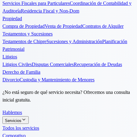
Servicios Fiscales para Particulares
Coordinación de Contabilidad y
Auditoría
Residencia Fiscal y Non-Dom
Propiedad
Compra de Propiedad
Venta de Propiedad
Contratos de Alquiler
Testamentos y Sucesiones
Testamentos de Chipre
Sucesiones y Administración
Planificación
Patrimonial
Litigios
Litigios Civiles
Disputas Comerciales
Recuperación de Deudas
Derecho de Familia
Divorcio
Custodia y Mantenimiento de Menores
¿No está seguro de qué servicio necesita? Ofrecemos una consulta
inicial gratuita.
Hablemos
Servicios
Todos los servicios
Corporativo