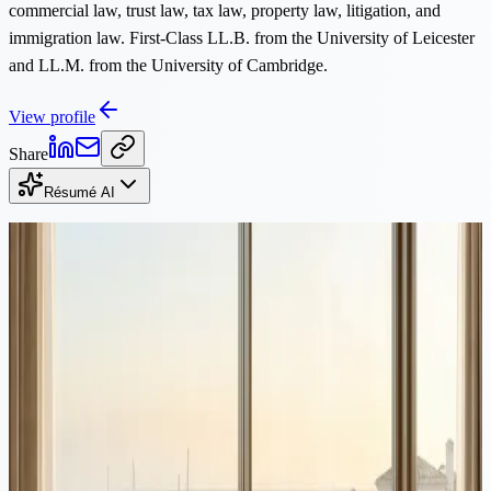
commercial law, trust law, tax law, property law, litigation, and
immigration law. First-Class LL.B. from the University of Leicester
and LL.M. from the University of Cambridge.
View profile
Share
Résumé AI
Continuer la lecture
Propriété
·
8 min de lecture
L'immobilier à Chypre à un tournant : les dangers de la sur-
réglementation
Les restrictions proposées sur les achats immobiliers par des non-UE
à Chypre peuvent répondre à des préoccupations légitimes, mais le
moment et la portée risquent d'envoyer un mauvais signal aux