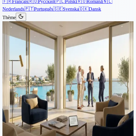
🇫🇷
Français
🇷🇺
Русский
🇵🇱
Polski
🇷🇴
Română
🇳🇱
Nederlands
🇵🇹
Português
🇸🇪
Svenska
🇩🇰
Dansk
Thème
Articles
›
Propriété
Lecture de 3 min
Comment nous avons aidé
deux couples anglais à obtenir
leurs actes de propriété à
Chypre après 10 ans
Deux couples anglais retraités, M. et Mme D et leurs voisins M. et
Mme P avaient acheté des villas individuelles, faisant partie d'un
projet plus vaste, en bord de mer à Paphos auprès d'un petit