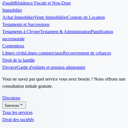
d'audit
Résidence Fiscale et Non-Dom
Immobilier
Achat Immobilier
Vente Immobilière
Contrats de Location
Testaments et Successions
Testaments à Chypre
Testament & Administration
Planification
successorale
Contentieux
Litiges civils
Litiges commerciaux
Recouvrement de créances
Droit de la famille
Divorce
Garde d'enfants et pension alimentaire
Vous ne savez pas quel service vous avez besoin ? Nous offrons une
consultation initiale gratuite.
Discutons
Services
Tous les services
Droit des sociétés