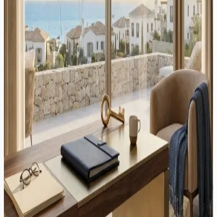
investisseurs internationaux. Le véritable problème est l'offre de
logements, pas la demande étrangère.
Propriété
·
3 min de lecture
Copropriété de biens à Chypre : Problèmes et solutions
juridiques
À Chypre, une part importante des biens immobiliers est détenue
conjointement par deux ou plusieurs individus. Cela résulte
généralement d'héritages, de donations à parts égales, d'achats en
commun, etc. Bien que...
Propriété
·
5 min de lecture
Chypre débloque des milliers de cas bloqués de demandes
d'Acheteurs Piégés grâce à une réforme juridique historique
Dans un geste historique pour résoudre l'un des défis immobiliers les
plus persistants de Chypre, la Chambre des représentants a adopté à