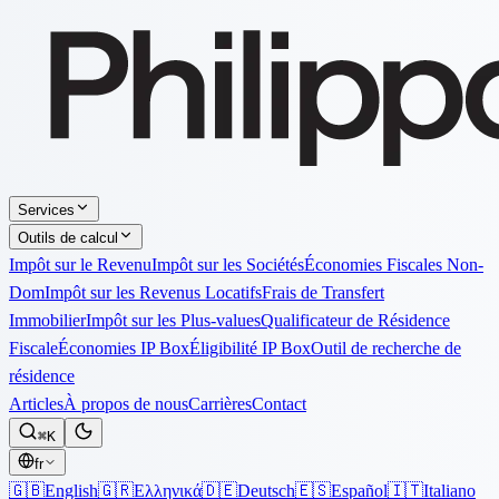
Services
Outils de calcul
Impôt sur le Revenu
Impôt sur les Sociétés
Économies Fiscales Non-
Dom
Impôt sur les Revenus Locatifs
Frais de Transfert
Immobilier
Impôt sur les Plus-values
Qualificateur de Résidence
Fiscale
Économies IP Box
Éligibilité IP Box
Outil de recherche de
résidence
Articles
À propos de nous
Carrières
Contact
⌘K
fr
🇬🇧
English
🇬🇷
Ελληνικά
🇩🇪
Deutsch
🇪🇸
Español
🇮🇹
Italiano