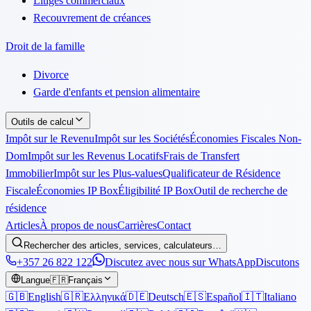
Litiges commerciaux
Recouvrement de créances
Droit de la famille
Divorce
Garde d'enfants et pension alimentaire
Outils de calcul
Impôt sur le Revenu
Impôt sur les Sociétés
Économies Fiscales Non-
Dom
Impôt sur les Revenus Locatifs
Frais de Transfert
Immobilier
Impôt sur les Plus-values
Qualificateur de Résidence
Fiscale
Économies IP Box
Éligibilité IP Box
Outil de recherche de
résidence
Articles
À propos de nous
Carrières
Contact
Rechercher des articles, services, calculateurs…
+357 26 822 122
Discutez avec nous sur WhatsApp
Discutons
Langue
🇫🇷
Français
🇬🇧
English
🇬🇷
Ελληνικά
🇩🇪
Deutsch
🇪🇸
Español
🇮🇹
Italiano