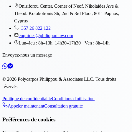
Onisiforou Center, Corner of Neof. Nikolaides Ave &
Theod. Kolokotronis Str, 2nd & 3rd Floor, 8011 Paphos,
Cyprus
+357 26 822 122
enquiries@philippoulaw.com
Lun–Jeu : 8h–13h, 14h30–17h30 · Ven : 8h–14h
Envoyez-nous un message
©
2026
Polycarpos Philippou & Associates LLC
.
Tous droits
réservés.
Politique de confidentialité
Conditions d'utilisation
Appeler maintenant
Consultation gratuite
Préférences de cookies