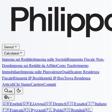
Servizi
Calcolatori
Imposta sul Reddito
Imposta sulle Società
Risparmio Fiscale Non-
Dom
Imposta sui Redditi da Affitto
Costo Trasferimento
Immobiliare
Imposta sulle Plusvalenze
Qualificatore Residenza
Fiscale
Risparmi IP Box
Idoneità IP Box
Trova Residenza
Articoli
Chi Siamo
Carriere
Contatti
⌘K
it
🇬🇧
English
🇬🇷
Ελληνικά
🇩🇪
Deutsch
🇪🇸
Español
🇮🇹
Italiano
🇫🇷
Français
🇷🇺
Русский
🇵🇱
Polski
🇷🇴
Română
🇳🇱