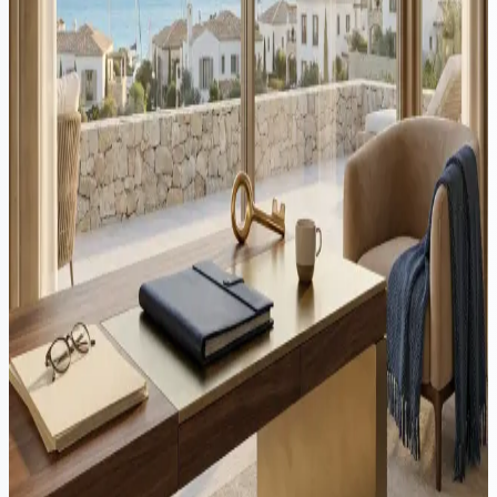
evitare.
Proprietà
·
3 min di lettura
Comproprietà di Immobili a Cipro: Problemi e Soluzioni Legali
A Cipro, una parte significativa degli immobili è posseduta
congiuntamente da due o più individui. Questo di solito avviene
tramite eredità, donazioni a quote uguali, acquisti congiunti ecc.
Mentre...
Proprietà
·
5 min di lettura
Cipro sblocca migliaia di casi bloccati di domande di Acquirenti
Intrappolati attraverso una riforma legale storica
In una mossa storica per affrontare una delle sfide immobiliari più
persistenti di Cipro, la Camera dei Rappresentanti ha approvato
all'unanimità una legge di emendamento che risolve efficacemente
migliaia di casi di acquirenti intrappolati...