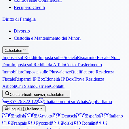
Controversie Commerciali
Recupero Crediti
Diritto di Famiglia
Divorzio
Custodia e Mantenimento dei Minori
Calcolatori
Imposta sul Reddito
Imposta sulle Società
Risparmio Fiscale Non-
Dom
Imposta sui Redditi da Affitto
Costo Trasferimento
Immobiliare
Imposta sulle Plusvalenze
Qualificatore Residenza
Fiscale
Risparmi IP Box
Idoneità IP Box
Trova Residenza
Articoli
Chi Siamo
Carriere
Contatti
Cerca articoli, servizi, calcolatori…
+357 26 822 122
Chatta con noi su WhatsApp
Parliamo
Lingua
🇮🇹
Italiano
🇬🇧
English
🇬🇷
Ελληνικά
🇩🇪
Deutsch
🇪🇸
Español
🇮🇹
Italiano
🇫🇷
Français
🇷🇺
Русский
🇵🇱
Polski
🇷🇴
Română
🇳🇱