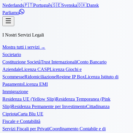
Nederlands
🇵🇹
Português
🇸🇪
Svenska
🇩🇰
Dansk
Parliamo
I Nostri Servizi Legali
Mostra tutti i servizi
→
Societario
Costituzione Società
Trust Internazionali
Conto Bancario
Aziendale
Licenza CASP
Licenza Giochi e
Scommesse
Ridomiciliazione
Regime IP Box
Licenza Istituto di
Pagamento
Licenza EMI
Immigrazione
Residenza UE (Yellow Slip)
Residenza Temporanea (Pink
Slip)
Residenza Permanente per Investimento
Cittadinanza
Cipriota
Carta Blu UE
Fiscale e Contabilità
Servizi Fiscali per Privati
Coordinamento Contabile e di