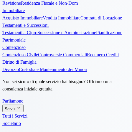
Revisione
Residenza Fiscale e Non-Dom
Immobiliare
Acquisto Immobiliare
Vendita Immobiliare
Contratti di Locazione
Testamenti e Successioni
Testamenti a Cipro
Successione e Amministrazione
Pianificazione
Patrimoniale
Contenzioso
Contenzioso Civile
Controversie Commerciali
Recupero Crediti
Diritto di Famiglia
Divorzio
Custodia e Mantenimento dei Minori
Non sei sicuro di quale servizio hai bisogno? Offriamo una
consulenza iniziale gratuita.
Parliamone
Servizi
Tutti i Servizi
Societario