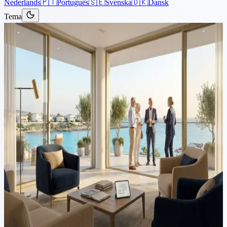
Nederlands
🇵🇹
Português
🇸🇪
Svenska
🇩🇰
Dansk
Tema
Articoli
›
Proprietà
3 minuti di lettura
Come abbiamo aiutato due
coppie inglesi a ottenere i loro
atti di proprietà a Cipro dopo
10 anni
Due coppie inglesi in pensione, il Sig. e la Sig.ra D e i loro vicini il
Sig. e la Sig.ra P avevano acquistato ville indipendenti, parte di un
progetto più ampio, sul lungomare di Paphos da un piccolo
sviluppatore. All'epoca,...