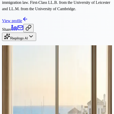
immigration law. First-Class LL.B. from the University of Leicester
and LL.M. from the University of Cambridge.
View profile
Share
Riepilogo AI
Continua a leggere
Proprietà
·
10 min di lettura
Acquistare proprietà a Cipro e ottenere la residenza: una guida
combinata per investitori
Migliaia di cittadini non-UE acquistano proprietà a Cipro ogni anno
per qualificarsi per la residenza permanente accelerata. Questa guida
copre entrambi i processi insieme: acquisto di proprietà e domanda
di residenza permanente, con costi, tempistiche ed errori comuni da