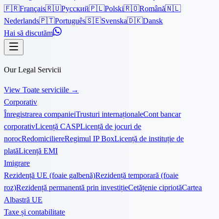
🇫🇷
Français
🇷🇺
Русский
🇵🇱
Polski
🇷🇴
Română
🇳🇱
Nederlands
🇵🇹
Português
🇸🇪
Svenska
🇩🇰
Dansk
Hai să discutăm
Our Legal Servicii
View Toate serviciile
→
Corporativ
Înregistrarea companiei
Trusturi internaționale
Cont bancar
corporativ
Licență CASP
Licență de jocuri de
noroc
Redomiciliere
Regimul IP Box
Licență de instituție de
plată
Licență EMI
Imigrare
Rezidență UE (foaie galbenă)
Rezidență temporară (foaie
roz)
Rezidență permanentă prin investiție
Cetățenie cipriotă
Cartea
Albastră UE
Taxe și contabilitate