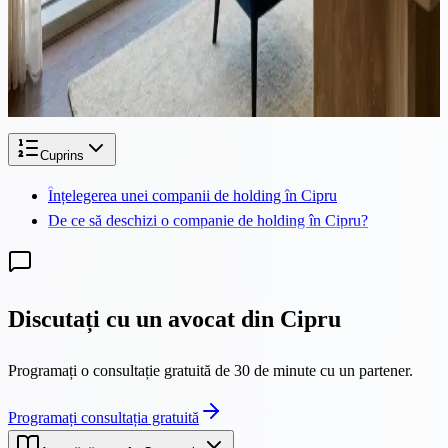
Antreprenorii și investitorii greci care aleg să investească printr-o
companie din Cipru beneficiază de un avantaj fiscal semnificativ.
Datorită Tratatului de Evitare a Dublei Impozitări între Grecia și
Cipru și metodei de credit, dividendele primite de la companiile
cipriote sunt efectiv scutite de impozitare în Grecia.
Cuprins
Înțelegerea unei companii de holding în Cipru
De ce să deschizi o companie de holding în Cipru?
Discutați cu un avocat din Cipru
Programați o consultație gratuită de 30 de minute cu un partener.
Programați consultația gratuită