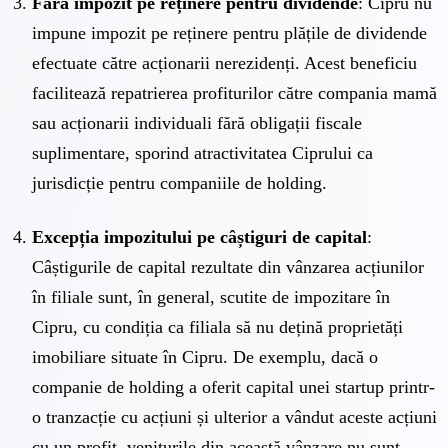
Fără impozit pe reținere pentru dividende
: Cipru nu
impune impozit pe reținere pentru plățile de dividende
efectuate către acționarii nerezidenți. Acest beneficiu
facilitează repatrierea profiturilor către compania mamă
sau acționarii individuali fără obligații fiscale
suplimentare, sporind atractivitatea Ciprului ca
jurisdicție pentru companiile de holding.
Excepția impozitului pe câștiguri de capital
:
Câștigurile de capital rezultate din vânzarea acțiunilor
în filiale sunt, în general, scutite de impozitare în
Cipru, cu condiția ca filiala să nu dețină proprietăți
imobiliare situate în Cipru. De exemplu, dacă o
companie de holding a oferit capital unei startup printr-
o tranzacție cu acțiuni și ulterior a vândut aceste acțiuni
cu un profit, veniturile din această vânzare nu sunt