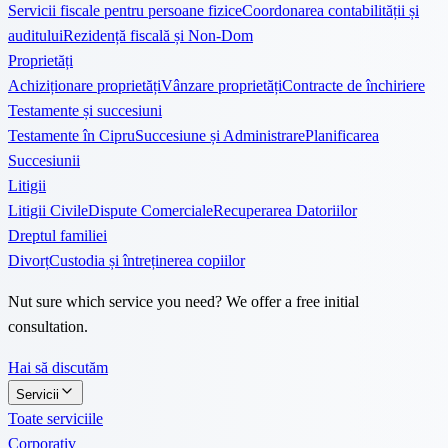
Servicii fiscale pentru persoane fizice
Coordonarea contabilității și
auditului
Rezidență fiscală și Non-Dom
Proprietăți
Achiziționare proprietăți
Vânzare proprietăți
Contracte de închiriere
Testamente și succesiuni
Testamente în Cipru
Succesiune și Administrare
Planificarea
Succesiunii
Litigii
Litigii Civile
Dispute Comerciale
Recuperarea Datoriilor
Dreptul familiei
Divorț
Custodia și întreținerea copiilor
Nut sure which service you need? We offer a free initial
consultation.
Hai să discutăm
Servicii
Toate serviciile
Corporativ