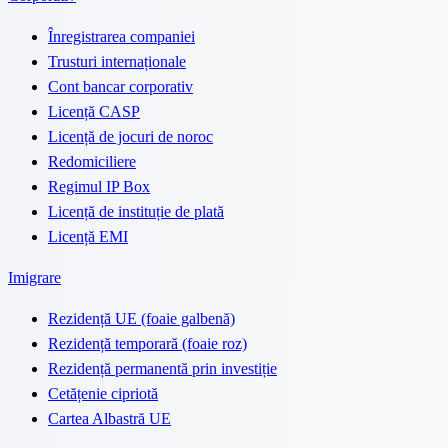
Înregistrarea companiei
Trusturi internaționale
Cont bancar corporativ
Licență CASP
Licență de jocuri de noroc
Redomiciliere
Regimul IP Box
Licență de instituție de plată
Licență EMI
Imigrare
Rezidență UE (foaie galbenă)
Rezidență temporară (foaie roz)
Rezidență permanentă prin investiție
Cetățenie cipriotă
Cartea Albastră UE