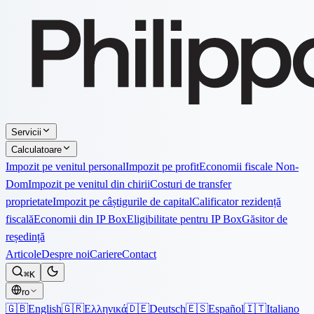
Servicii
Calculatoare
Impozit pe venitul personal
Impozit pe profit
Economii fiscale Non-
Dom
Impozit pe venitul din chirii
Costuri de transfer
proprietate
Impozit pe câștigurile de capital
Calificator rezidență
fiscală
Economii din IP Box
Eligibilitate pentru IP Box
Găsitor de
reședință
Articole
Despre noi
Cariere
Contact
⌘K
ro
🇬🇧
English
🇬🇷
Ελληνικά
🇩🇪
Deutsch
🇪🇸
Español
🇮🇹
Italiano