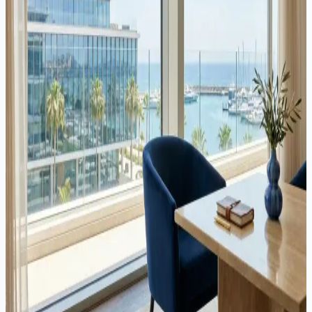
unde se află clienții dumneavoastră și cât sunteți dispus să cheltuiți
pe conformitate. Acest ghid compară șapte jurisdicții din UE pe baza
factorilor care contează cu adevărat.
Corporativ
·
11 min citire
Firme de Investiții din Cipru (CIF): Cadru Legal, Licențiere și
Oportunități de Afaceri
Introducere Cipru a devenit o jurisdicție preferată pentru înființarea
firmelor de investiții în cadrul Uniunii Europene. Cu un cadru de
reglementare modern, pe deplin aliniat cu MiFID II, un mediu
competitiv...
Corporativ
·
4 min citire
Impozitare Zero pentru Rezidenții Fiscali Greci pe Dividende
din Companii Cipriote