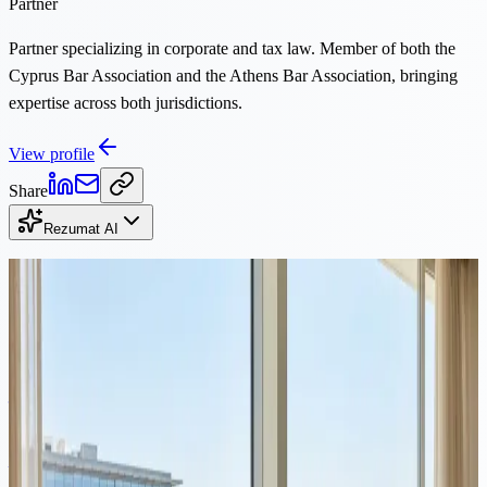
Partner
Partner specializing in corporate and tax law. Member of both the
Cyprus Bar Association and the Athens Bar Association, bringing
expertise across both jurisdictions.
View profile
Share
Rezumat AI
Continuă lectura
Corporativ
·
Lectură de 10 minute
Cea mai bună țară pentru a deschide o companie în Europa: 7
jurisdicții comparate (2026)
Nu există o singură cea mai bună țară pentru a deschide o companie
în Europa. Răspunsul depinde de modelul dumneavoastră de afaceri,