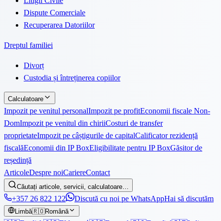
Litigii Civile
Dispute Comerciale
Recuperarea Datoriilor
Dreptul familiei
Divorț
Custodia și întreținerea copiilor
Calculatoare
Impozit pe venitul personal
Impozit pe profit
Economii fiscale Non-
Dom
Impozit pe venitul din chirii
Costuri de transfer
proprietate
Impozit pe câștigurile de capital
Calificator rezidență
fiscală
Economii din IP Box
Eligibilitate pentru IP Box
Găsitor de
reședință
Articole
Despre noi
Cariere
Contact
Căutați articole, servicii, calculatoare…
+357 26 822 122
Discută cu noi pe WhatsApp
Hai să discutăm
Limbă
🇷🇴
Română