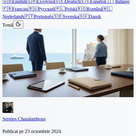
🇬🇧
English
🇬🇷
Ελληνικά
🇩🇪
Deutsch
🇪🇸
Español
🇮🇹
Italiano
🇫🇷
Français
🇷🇺
Русский
🇵🇱
Polski
🇷🇴
Română
🇳🇱
Nederlands
🇵🇹
Português
🇸🇪
Svenska
🇩🇰
Dansk
Temă
Articole
›
Corporativ
7 minute de citit
Companie Holding în Cipru
Înființarea unei companii holding este o decizie strategică care poate
aduce beneficii substanțiale afacerii dumneavoastră. La Philippou
Law Firm, ne specializăm în ghidarea clienților prin proces...
Sergios Charalambous
Publicat pe 23 octombrie 2024