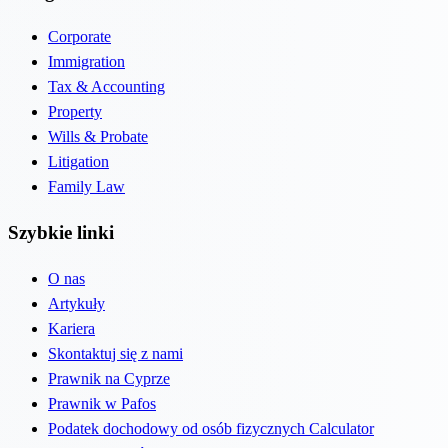
Corporate
Immigration
Tax & Accounting
Property
Wills & Probate
Litigation
Family Law
Szybkie linki
O nas
Artykuły
Kariera
Skontaktuj się z nami
Prawnik na Cyprze
Prawnik w Pafos
Podatek dochodowy od osób fizycznych Calculator