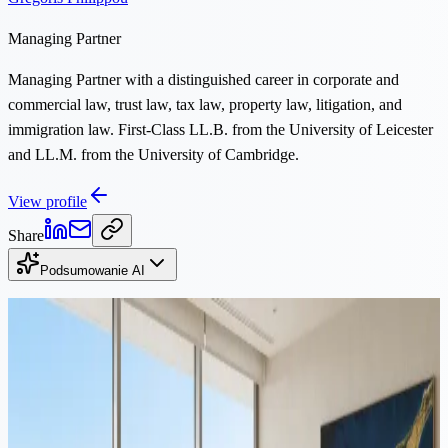
Managing Partner
Managing Partner with a distinguished career in corporate and
commercial law, trust law, tax law, property law, litigation, and
immigration law. First-Class LL.B. from the University of Leicester
and LL.M. from the University of Cambridge.
View profile
Share
Podsumowanie AI
Czytaj dalej
Imigracja
·
13 min czytania
Przeprowadzka na Cypr z Polski: przewodnik po podatkach,
rezydencji i strukturze na 2026 rok