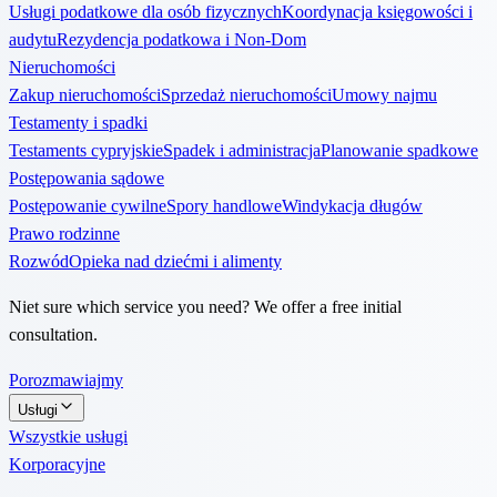
Usługi podatkowe dla osób fizycznych
Koordynacja księgowości i
audytu
Rezydencja podatkowa i Non-Dom
Nieruchomości
Zakup nieruchomości
Sprzedaż nieruchomości
Umowy najmu
Testamenty i spadki
Testaments cypryjskie
Spadek i administracja
Planowanie spadkowe
Postępowania sądowe
Postępowanie cywilne
Spory handlowe
Windykacja długów
Prawo rodzinne
Rozwód
Opieka nad dziećmi i alimenty
Niet sure which service you need? We offer a free initial
consultation.
Porozmawiajmy
Usługi
Wszystkie usługi
Korporacyjne