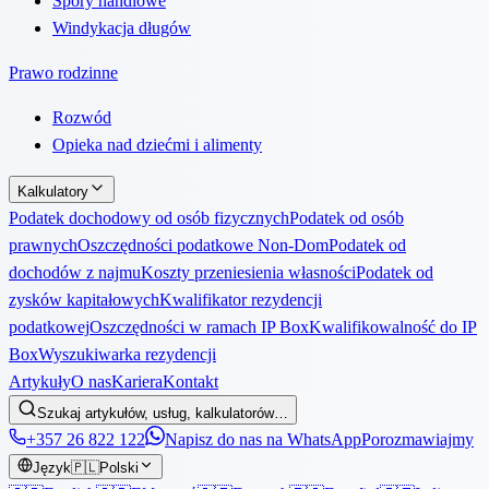
Spory handlowe
Windykacja długów
Prawo rodzinne
Rozwód
Opieka nad dziećmi i alimenty
Kalkulatory
Podatek dochodowy od osób fizycznych
Podatek od osób
prawnych
Oszczędności podatkowe Non-Dom
Podatek od
dochodów z najmu
Koszty przeniesienia własności
Podatek od
zysków kapitałowych
Kwalifikator rezydencji
podatkowej
Oszczędności w ramach IP Box
Kwalifikowalność do IP
Box
Wyszukiwarka rezydencji
Artykuły
O nas
Kariera
Kontakt
Szukaj artykułów, usług, kalkulatorów…
+357 26 822 122
Napisz do nas na WhatsApp
Porozmawiajmy
Język
🇵🇱
Polski