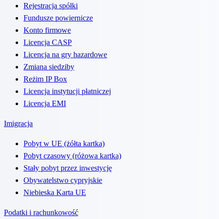
Rejestracja spółki
Fundusze powiernicze
Konto firmowe
Licencja CASP
Licencja na gry hazardowe
Zmiana siedziby
Reżim IP Box
Licencja instytucji płatniczej
Licencja EMI
Imigracja
Pobyt w UE (żółta kartka)
Pobyt czasowy (różowa kartka)
Stały pobyt przez inwestycję
Obywatelstwo cypryjskie
Niebieska Karta UE
Podatki i rachunkowość