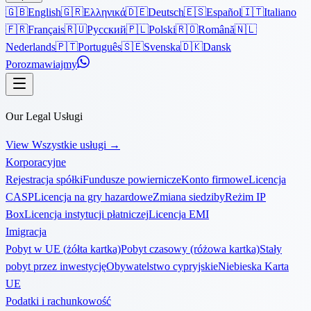
🇬🇧
English
🇬🇷
Ελληνικά
🇩🇪
Deutsch
🇪🇸
Español
🇮🇹
Italiano
🇫🇷
Français
🇷🇺
Русский
🇵🇱
Polski
🇷🇴
Română
🇳🇱
Nederlands
🇵🇹
Português
🇸🇪
Svenska
🇩🇰
Dansk
Porozmawiajmy
Our Legal Usługi
View Wszystkie usługi
→
Korporacyjne
Rejestracja spółki
Fundusze powiernicze
Konto firmowe
Licencja
CASP
Licencja na gry hazardowe
Zmiana siedziby
Reżim IP
Box
Licencja instytucji płatniczej
Licencja EMI
Imigracja
Pobyt w UE (żółta kartka)
Pobyt czasowy (różowa kartka)
Stały
pobyt przez inwestycję
Obywatelstwo cypryjskie
Niebieska Karta
UE
Podatki i rachunkowość