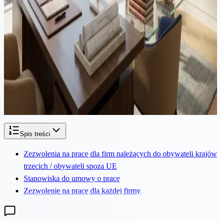
podatkach, rezydencji i strukturze na 2026 rok
Przeprowadzka z Wielkiej Brytanii na Cypr wymaga
skoordynowanego planowania w obu jurysdykcjach. Ten
przewodnik obejmuje Test Rezydencji Statutowej, powiadomienie
HMRC, traktowanie roku podzielonego, ogon IHT w Wielkiej
Brytanii, Pink Slip, status Non-Dom na Cyprze, zrewidowaną
zasadę 60 dni i strukturę firmy cypryjskiej dla brytyjskich
przedsiębiorców w 2026 roku.
Spis treści
Zezwolenia na pracę dla firm należących do obywateli krajów
trzecich / obywateli spoza UE
Stanowiska do umowy o pracę
Zezwolenie na pracę dla każdej firmy