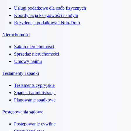
Usługi podatkowe dla osób fizycznych
Koordynacja księgowości i audytu
Rezydencja podatkowa i Non-Dom
Nieruchomości
Zakup nieruchomości
Sprzedaż nieruchomości
Umowy najmu
Testamenty i spadki
Testaments cypryjskie
Spadek i administracja
Planowanie spadkowe
Postępowania sądowe
Postępowanie cywilne