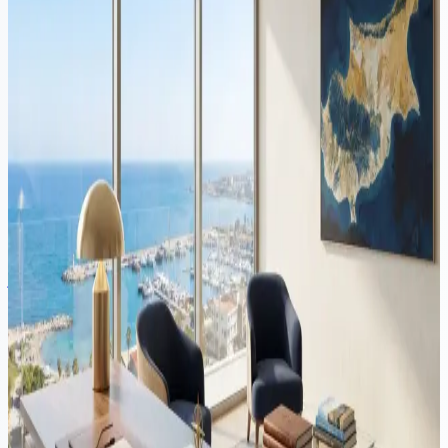
Przeprowadzka z Polski na Cypr wymaga skoordynowanego
planowania w obu jurysdykcjach. Ten przewodnik obejmuje polski
podatek od wyjścia, wyrejestrowanie, Yellow Slip, status Non-Dom
na Cyprze, zrewidowaną zasadę 60 dni i strukturyzację firmy na
Cyprze dla polskich przedsiębiorców w 2026 roku.
Imigracja
·
9 min czytania
Konwersja prawa jazdy na Cyprze: przewodnik na 2026 rok
Większość zagranicznych rezydentów, którzy planują kontynuować
jazdę na Cyprze, ostatecznie musi wymienić swoje prawo jazdy na
lokalne. Oto jak działa konwersja — kwalifikacje, zasada 185 dni
rezydencji, wniosek TOM 7D i co spowalnia aplikacje.
Wideo
Imigracja
·
15 min czytania
Przeprowadzka z Wielkiej Brytanii na Cypr: przewodnik po