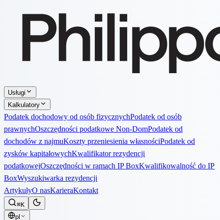
Usługi
Kalkulatory
Podatek dochodowy od osób fizycznych
Podatek od osób
prawnych
Oszczędności podatkowe Non-Dom
Podatek od
dochodów z najmu
Koszty przeniesienia własności
Podatek od
zysków kapitałowych
Kwalifikator rezydencji
podatkowej
Oszczędności w ramach IP Box
Kwalifikowalność do IP
Box
Wyszukiwarka rezydencji
Artykuły
O nas
Kariera
Kontakt
⌘K
pl