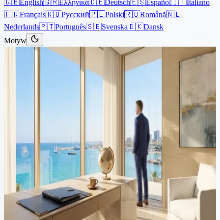
🇬🇧
English
🇬🇷
Ελληνικά
🇩🇪
Deutsch
🇪🇸
Español
🇮🇹
Italiano
🇫🇷
Français
🇷🇺
Русский
🇵🇱
Polski
🇷🇴
Română
🇳🇱
Nederlands
🇵🇹
Português
🇸🇪
Svenska
🇩🇰
Dansk
Motyw
Artykuły
›
Imigracja
4 minuty czytania
Wiza pracownicza i pozwolenia
na pracę na Cyprze dla
obywateli spoza UE:
Kompletny przewodnik
Ten przewodnik dotyczy procesu uzyskiwania pozwolenia na pracę
na Cyprze dla obywateli spoza UE. Jest podzielony na dwie części: