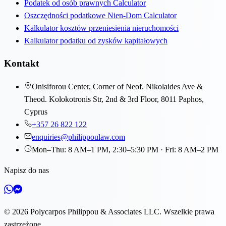
Podatek od osób prawnych Calculator
Oszczędności podatkowe Nien-Dom Calculator
Kalkulator kosztów przeniesienia nieruchomości
Kalkulator podatku od zysków kapitałowych
Kontakt
Onisiforou Center, Corner of Neof. Nikolaides Ave &
Theod. Kolokotronis Str, 2nd & 3rd Floor, 8011 Paphos,
Cyprus
+357 26 822 122
enquiries@philippoulaw.com
Mon–Thu: 8 AM–1 PM, 2:30–5:30 PM · Fri: 8 AM–2 PM
Napisz do nas
©
2026
Polycarpos Philippou & Associates LLC
.
Wszelkie prawa
zastrzeżone.