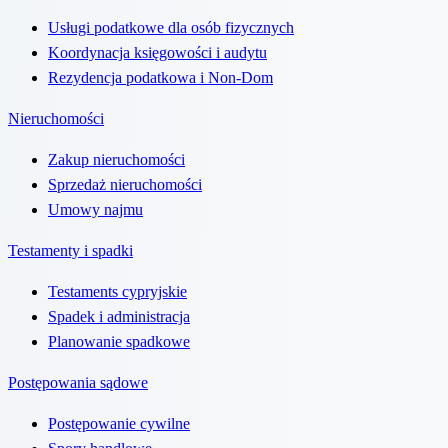
Usługi podatkowe dla osób fizycznych
Koordynacja księgowości i audytu
Rezydencja podatkowa i Non-Dom
Nieruchomości
Zakup nieruchomości
Sprzedaż nieruchomości
Umowy najmu
Testamenty i spadki
Testaments cypryjskie
Spadek i administracja
Planowanie spadkowe
Postępowania sądowe
Postępowanie cywilne