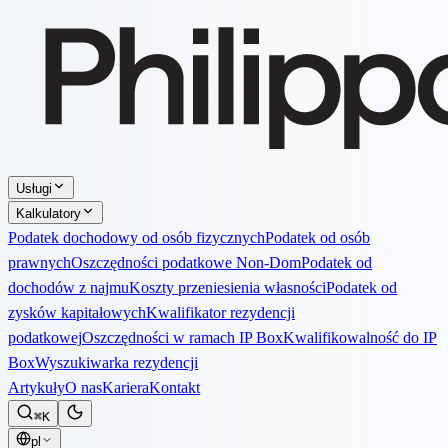
Usługi
Kalkulatory
Podatek dochodowy od osób fizycznych
Podatek od osób
prawnych
Oszczędności podatkowe Non-Dom
Podatek od
dochodów z najmu
Koszty przeniesienia własności
Podatek od
zysków kapitałowych
Kwalifikator rezydencji
podatkowej
Oszczędności w ramach IP Box
Kwalifikowalność do IP
Box
Wyszukiwarka rezydencji
Artykuły
O nas
Kariera
Kontakt
⌘K
pl