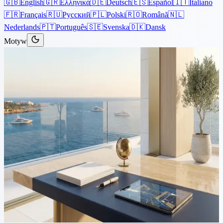
🇬🇧
English
🇬🇷
Ελληνικά
🇩🇪
Deutsch
🇪🇸
Español
🇮🇹
Italiano
🇫🇷
Français
🇷🇺
Русский
🇵🇱
Polski
🇷🇴
Română
🇳🇱
Nederlands
🇵🇹
Português
🇸🇪
Svenska
🇩🇰
Dansk
Motyw
Artykuły
›
Imigracja
7 min czytania
Biznes na Cyprze: Zezwolenia
na pracę dla zagranicznych
inwestorów
W celu zachęcenia zagranicznych inwestorów do zakładania siedzib
głównych lub rozszerzania działalności na Cyprze, nasz rząd
niedawno dokonał przeglądu polityki dotyczącej wydawania
tymczasowych...