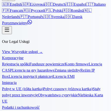
🇬🇧
English
🇬🇷
Ελληνικά
🇩🇪
Deutsch
🇪🇸
Español
🇮🇹
Italiano
🇫🇷
Français
🇷🇺
Русский
🇵🇱
Polski
🇷🇴
Română
🇳🇱
Nederlands
🇵🇹
Português
🇸🇪
Svenska
🇩🇰
Dansk
Porozmawiajmy
Our Legal Usługi
View Wszystkie usługi
→
Korporacyjne
Rejestracja spółki
Fundusze powiernicze
Konto firmowe
Licencja
CASP
Licencja na gry hazardowe
Zmiana siedziby
Reżim IP
Box
Licencja instytucji płatniczej
Licencja EMI
Imigracja
Pobyt w UE (żółta kartka)
Pobyt czasowy (różowa kartka)
Stały
pobyt przez inwestycję
Obywatelstwo cypryjskie
Niebieska Karta
UE
Podatki i rachunkowość