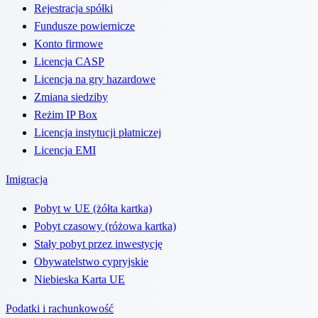
Rejestracja spółki
Fundusze powiernicze
Konto firmowe
Licencja CASP
Licencja na gry hazardowe
Zmiana siedziby
Reżim IP Box
Licencja instytucji płatniczej
Licencja EMI
Imigracja
Pobyt w UE (żółta kartka)
Pobyt czasowy (różowa kartka)
Stały pobyt przez inwestycję
Obywatelstwo cypryjskie
Niebieska Karta UE
Podatki i rachunkowość