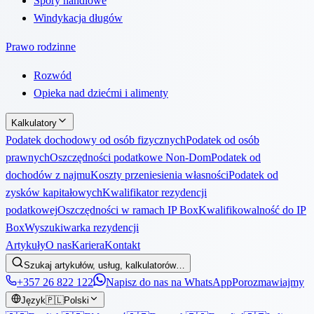
Spory handlowe
Windykacja długów
Prawo rodzinne
Rozwód
Opieka nad dziećmi i alimenty
Kalkulatory
Podatek dochodowy od osób fizycznych
Podatek od osób
prawnych
Oszczędności podatkowe Non-Dom
Podatek od
dochodów z najmu
Koszty przeniesienia własności
Podatek od
zysków kapitałowych
Kwalifikator rezydencji
podatkowej
Oszczędności w ramach IP Box
Kwalifikowalność do IP
Box
Wyszukiwarka rezydencji
Artykuły
O nas
Kariera
Kontakt
Szukaj artykułów, usług, kalkulatorów…
+357 26 822 122
Napisz do nas na WhatsApp
Porozmawiajmy
Język
🇵🇱
Polski