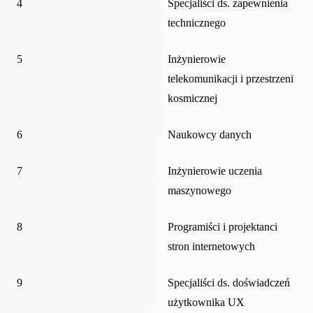
4
Specjaliści ds. zapewnienia
technicznego
5
Inżynierowie
telekomunikacji i przestrzeni
kosmicznej
6
Naukowcy danych
7
Inżynierowie uczenia
maszynowego
8
Programiści i projektanci
stron internetowych
9
Specjaliści ds. doświadczeń
użytkownika UX