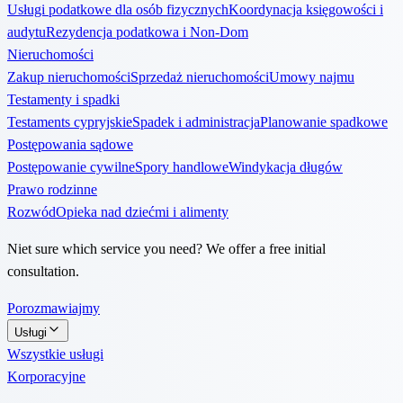
Usługi podatkowe dla osób fizycznych
Koordynacja księgowości i
audytu
Rezydencja podatkowa i Non-Dom
Nieruchomości
Zakup nieruchomości
Sprzedaż nieruchomości
Umowy najmu
Testamenty i spadki
Testaments cypryjskie
Spadek i administracja
Planowanie spadkowe
Postępowania sądowe
Postępowanie cywilne
Spory handlowe
Windykacja długów
Prawo rodzinne
Rozwód
Opieka nad dziećmi i alimenty
Niet sure which service you need? We offer a free initial
consultation.
Porozmawiajmy
Usługi
Wszystkie usługi
Korporacyjne