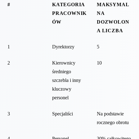
#
KATEGORIA
MAKSYMAL
PRACOWNIK
NA
ÓW
DOZWOLON
A LICZBA
1
Dyrektorzy
5
2
Kierownicy
10
średniego
szczebla i inny
kluczowy
personel
3
Specjaliści
Na podstawie
rocznego obrotu
4
Personel
30% całkowitego