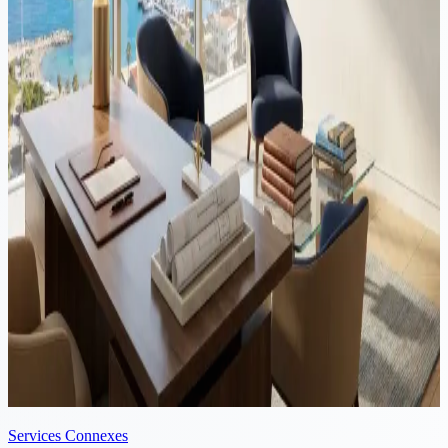
un permis local. Voici comment fonctionne la conversion —
éligibilité, la règle de résidence de 185 jours, la demande TOM 7D,
et ce qui ralentit les demandes.
Vidéo
Immigration
·
Lecture de 15 min
Déménager à Chypre depuis le Royaume-Uni : guide fiscal, de
résidence et de structuration 2026
Déménager du Royaume-Uni à Chypre nécessite une planification
coordonnée dans les deux juridictions. Ce guide couvre le Test de
Résidence Statutaire, la notification à HMRC, le traitement de
l'année fractionnée, la queue IHT du Royaume-Uni, le Pink Slip, le
statut Non-Dom à Chypre, la règle révisée des 60 jours et la
structuration d'entreprise à Chypre pour les entrepreneurs
britanniques en 2026.
Services Connexes