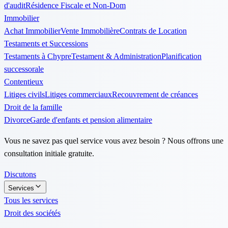
d'audit
Résidence Fiscale et Non-Dom
Immobilier
Achat Immobilier
Vente Immobilière
Contrats de Location
Testaments et Successions
Testaments à Chypre
Testament & Administration
Planification
successorale
Contentieux
Litiges civils
Litiges commerciaux
Recouvrement de créances
Droit de la famille
Divorce
Garde d'enfants et pension alimentaire
Vous ne savez pas quel service vous avez besoin ? Nous offrons une
consultation initiale gratuite.
Discutons
Services
Tous les services
Droit des sociétés