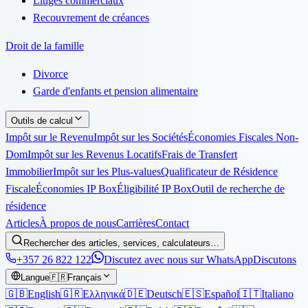
Litiges commerciaux
Recouvrement de créances
Droit de la famille
Divorce
Garde d'enfants et pension alimentaire
Outils de calcul
Impôt sur le Revenu
Impôt sur les Sociétés
Économies Fiscales Non-
Dom
Impôt sur les Revenus Locatifs
Frais de Transfert
Immobilier
Impôt sur les Plus-values
Qualificateur de Résidence
Fiscale
Économies IP Box
Éligibilité IP Box
Outil de recherche de
résidence
Articles
À propos de nous
Carrières
Contact
Rechercher des articles, services, calculateurs…
+357 26 822 122
Discutez avec nous sur WhatsApp
Discutons
Langue
🇫🇷
Français
🇬🇧
English
🇬🇷
Ελληνικά
🇩🇪
Deutsch
🇪🇸
Español
🇮🇹
Italiano