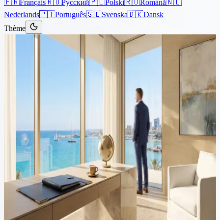
🇫🇷
Français
🇷🇺
Русский
🇵🇱
Polski
🇷🇴
Română
🇳🇱
Nederlands
🇵🇹
Português
🇸🇪
Svenska
🇩🇰
Dansk
Thème
Articles
›
Immigration
4 min de lecture
Visa de travail et permis de
travail à Chypre pour les
citoyens non-UE : Guide
complet
Ce guide traite du processus d'obtention d'un permis de travail à
Chypre pour les ressortissants non-UE. Il est divisé en deux sections
: la première aborde les permis de travail à Chypre pour les