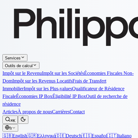
Services
Outils de calcul
Impôt sur le Revenu
Impôt sur les Sociétés
Économies Fiscales Non-
Dom
Impôt sur les Revenus Locatifs
Frais de Transfert
Immobilier
Impôt sur les Plus-values
Qualificateur de Résidence
Fiscale
Économies IP Box
Éligibilité IP Box
Outil de recherche de
résidence
Articles
À propos de nous
Carrières
Contact
⌘K
fr
🇬🇧
English
🇬🇷
Ελληνικά
🇩🇪
Deutsch
🇪🇸
Español
🇮🇹
Italiano