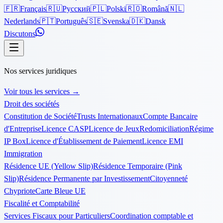
🇫🇷
Français
🇷🇺
Русский
🇵🇱
Polski
🇷🇴
Română
🇳🇱
Nederlands
🇵🇹
Português
🇸🇪
Svenska
🇩🇰
Dansk
Discutons
Nos services juridiques
Voir tous les services
→
Droit des sociétés
Constitution de Société
Trusts Internationaux
Compte Bancaire
d'Entreprise
Licence CASP
Licence de Jeux
Redomiciliation
Régime
IP Box
Licence d'Établissement de Paiement
Licence EMI
Immigration
Résidence UE (Yellow Slip)
Résidence Temporaire (Pink
Slip)
Résidence Permanente par Investissement
Citoyenneté
Chypriote
Carte Bleue UE
Fiscalité et Comptabilité
Services Fiscaux pour Particuliers
Coordination comptable et