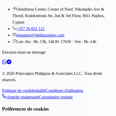
Onisiforou Center, Corner of Neof. Nikolaides Ave &
Theod. Kolokotronis Str, 2nd & 3rd Floor, 8011 Paphos,
Cyprus
+357 26 822 122
enquiries@philippoulaw.com
Lun–Jeu : 8h–13h, 14h30–17h30 · Ven : 8h–14h
Envoyez-nous un message
©
2026
Polycarpos Philippou & Associates LLC
.
Tous droits
réservés.
Politique de confidentialité
Conditions d'utilisation
Appeler maintenant
Consultation gratuite
Préférences de cookies