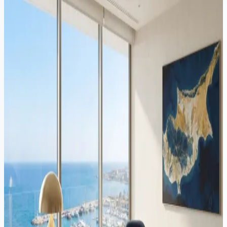
Continuer la lecture
Immigration
·
13 min de lecture
Déménager de Pologne à Chypre : guide fiscal, de résidence et
de structuration 2026
Le déménagement de Pologne à Chypre nécessite une planification
coordonnée dans les deux juridictions. Ce guide couvre l'impôt de
sortie polonais, la désinscription, le Yellow Slip, le statut Non-Dom
de Chypre, la règle des 60 jours révisée et la structuration
d'entreprise à Chypre pour les entrepreneurs polonais en 2026.
Immigration
·
Lecture de 9 min
Conversion de permis de conduire à Chypre : guide 2026
La plupart des résidents étrangers qui prévoient de continuer à
conduire à Chypre doivent finalement échanger leur permis contre