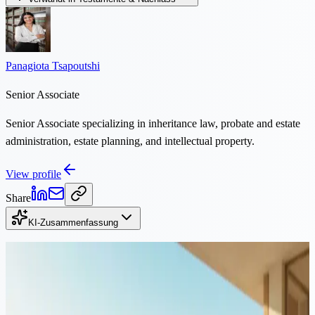
Panagiota Tsapoutshi
Senior Associate
Senior Associate specializing in inheritance law, probate and estate
administration, estate planning, and intellectual property.
View profile
Share
KI-Zusammenfassung
Weiterlesen
Testamente & Nachlass
·
4 Min. Lesezeit
Kein Testament in Zypern? Verständnis der Regeln zur