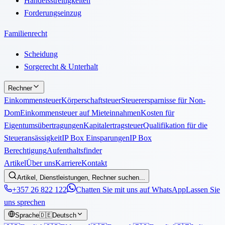
Handelsstreitigkeiten
Forderungseinzug
Familienrecht
Scheidung
Sorgerecht & Unterhalt
Rechner
Einkommensteuer
Körperschaftsteuer
Steuerersparnisse für Non-
Dom
Einkommensteuer auf Mieteinnahmen
Kosten für
Eigentumsübertragungen
Kapitalertragsteuer
Qualifikation für die
Steueransässigkeit
IP Box Einsparungen
IP Box
Berechtigung
Aufenthaltsfinder
Artikel
Über uns
Karriere
Kontakt
Artikel, Dienstleistungen, Rechner suchen...
+357 26 822 122
Chatten Sie mit uns auf WhatsApp
Lassen Sie
uns sprechen
Sprache
🇩🇪
Deutsch