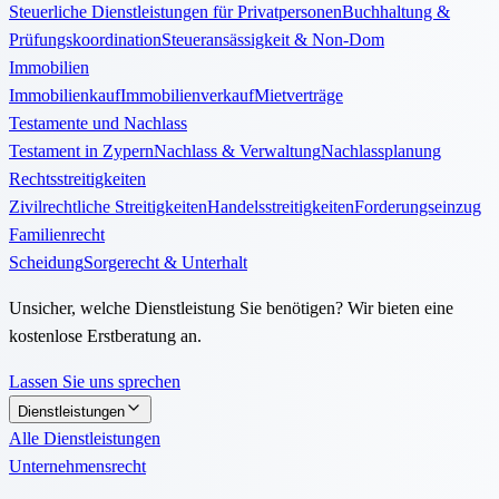
Steuerliche Dienstleistungen für Privatpersonen
Buchhaltung &
Prüfungskoordination
Steueransässigkeit & Non-Dom
Immobilien
Immobilienkauf
Immobilienverkauf
Mietverträge
Testamente und Nachlass
Testament in Zypern
Nachlass & Verwaltung
Nachlassplanung
Rechtsstreitigkeiten
Zivilrechtliche Streitigkeiten
Handelsstreitigkeiten
Forderungseinzug
Familienrecht
Scheidung
Sorgerecht & Unterhalt
Unsicher, welche Dienstleistung Sie benötigen? Wir bieten eine
kostenlose Erstberatung an.
Lassen Sie uns sprechen
Dienstleistungen
Alle Dienstleistungen
Unternehmensrecht