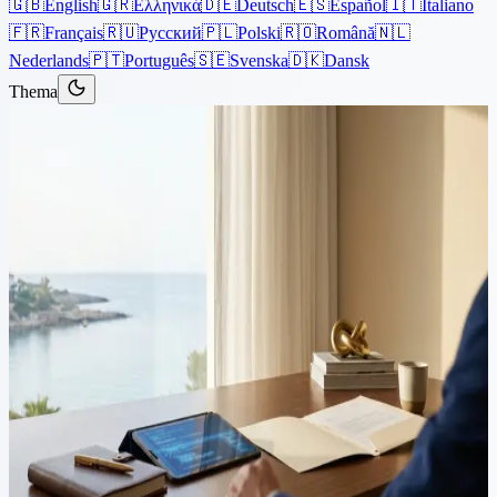
🇬🇧
English
🇬🇷
Ελληνικά
🇩🇪
Deutsch
🇪🇸
Español
🇮🇹
Italiano
🇫🇷
Français
🇷🇺
Русский
🇵🇱
Polski
🇷🇴
Română
🇳🇱
Nederlands
🇵🇹
Português
🇸🇪
Svenska
🇩🇰
Dansk
Thema
Artikel
›
Testamente & Nachlass
5 Minuten Lesezeit
Kann KI einen Anwalt bei der
Testamentserstellung ersetzen?
Die Risiken, die jeder Mandant
kennen sollte
KI-Tools können in Sekundenschnelle eine grundlegende
Testamentvorlage erstellen. Doch nach zypriotischem Recht muss