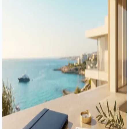
gesetzlichen Erbfolge
Im Bereich der Nachlassplanung ist ein klares und umfassendes
Testament entscheidend, um sicherzustellen, dass Ihre
Vermögenswerte nach Ihren Wünschen verteilt werden, nachdem
Sie verstorben sind. Allerdings trifft das nicht auf alle zu...
Testamente & Nachlass
·
4 Min. Lesezeit
Warum Sie einen Anwalt mit der Bearbeitung Ihres
Nachlassantrags in Zypern beauftragen sollten
Die Verwaltung eines Nachlassantrags während der Bewältigung
des Verlusts eines geliebten Menschen kann emotional und
herausfordernd sein. Obwohl jeder einen Antrag beim Gericht
einreichen kann, bietet die Zusammenarbeit mit einem Anwalt...
Testamente & Nachlass
·
3 Min. Lesezeit