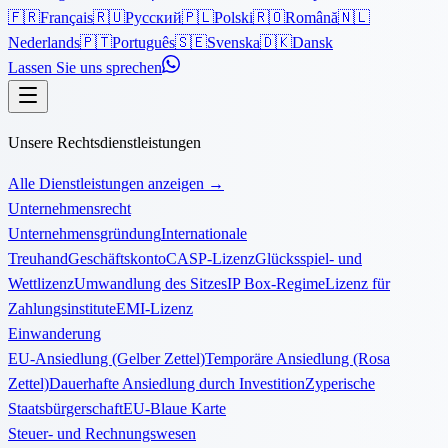
🇫🇷
Français
🇷🇺
Русский
🇵🇱
Polski
🇷🇴
Română
🇳🇱
Nederlands
🇵🇹
Português
🇸🇪
Svenska
🇩🇰
Dansk
Lassen Sie uns sprechen
Unsere Rechtsdienstleistungen
Alle Dienstleistungen anzeigen
→
Unternehmensrecht
Unternehmensgründung
Internationale
Treuhand
Geschäftskonto
CASP-Lizenz
Glücksspiel- und
Wettlizenz
Umwandlung des Sitzes
IP Box-Regime
Lizenz für
Zahlungsinstitute
EMI-Lizenz
Einwanderung
EU-Ansiedlung (Gelber Zettel)
Temporäre Ansiedlung (Rosa
Zettel)
Dauerhafte Ansiedlung durch Investition
Zyperische
Staatsbürgerschaft
EU-Blaue Karte
Steuer- und Rechnungswesen