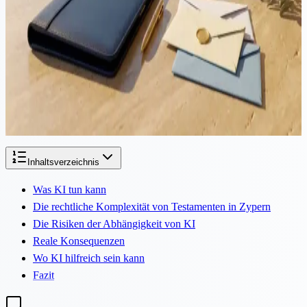
Schenkung von Eigentum vs. Trusts vs. Testamente: Wichtige
Unterschiede in der Nachlassplanung
Bei der Planung der Zukunft Ihres Nachlasses, insbesondere im
Hinblick auf die Übertragung von Eigentum, ist es entscheidend, die
verschiedenen rechtlichen Mechanismen zu verstehen, die zur
Verfügung stehen. Drei gängige Methoden umfassen die
Schenkung...
Inhaltsverzeichnis
Was KI tun kann
Die rechtliche Komplexität von Testamenten in Zypern
Die Risiken der Abhängigkeit von KI
Reale Konsequenzen
Wo KI hilfreich sein kann
Fazit