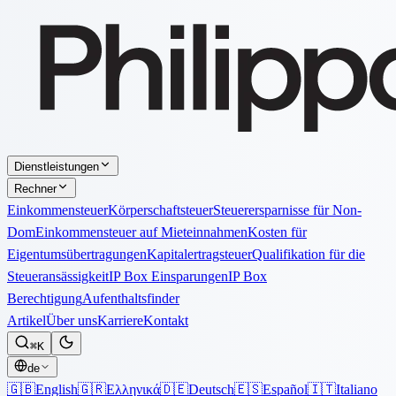
Dienstleistungen
Rechner
Einkommensteuer
Körperschaftsteuer
Steuerersparnisse für Non-
Dom
Einkommensteuer auf Mieteinnahmen
Kosten für
Eigentumsübertragungen
Kapitalertragsteuer
Qualifikation für die
Steueransässigkeit
IP Box Einsparungen
IP Box
Berechtigung
Aufenthaltsfinder
Artikel
Über uns
Karriere
Kontakt
⌘K
de
🇬🇧
English
🇬🇷
Ελληνικά
🇩🇪
Deutsch
🇪🇸
Español
🇮🇹
Italiano