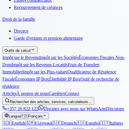
Litiges commerciaux
Recouvrement de créances
Droit de la famille
Divorce
Garde d'enfants et pension alimentaire
Outils de calcul
Impôt sur le Revenu
Impôt sur les Sociétés
Économies Fiscales Non-
Dom
Impôt sur les Revenus Locatifs
Frais de Transfert
Immobilier
Impôt sur les Plus-values
Qualificateur de Résidence
Fiscale
Économies IP Box
Éligibilité IP Box
Outil de recherche de
résidence
Articles
À propos de nous
Carrières
Contact
Rechercher des articles, services, calculateurs…
+357 26 822 122
Discutez avec nous sur WhatsApp
Discutons
Langue
🇫🇷
Français
🇬🇧
English
🇬🇷
Ελληνικά
🇩🇪
Deutsch
🇪🇸
Español
🇮🇹
Italiano