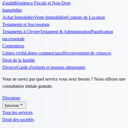
d'audit
Résidence Fiscale et Non-Dom
Immobilier
Achat Immobilier
Vente Immobilière
Contrats de Location
Testaments et Successions
Testaments à Chypre
Testament & Administration
Planification
successorale
Contentieux
Litiges civils
Litiges commerciaux
Recouvrement de créances
Droit de la famille
Divorce
Garde d'enfants et pension alimentaire
Vous ne savez pas quel service vous avez besoin ? Nous offrons une
consultation initiale gratuite.
Discutons
Services
Tous les services
Droit des sociétés