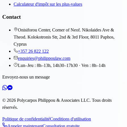
Calculateur d'impôt sur les plus-values
Contact
Onisiforou Center, Corner of Neof. Nikolaides Ave &
Theod. Kolokotronis Str, 2nd & 3rd Floor, 8011 Paphos,
Cyprus
+357 26 822 122
enquiries@philippoulaw.com
Lun–Jeu : 8h–13h, 14h30–17h30 · Ven : 8h–14h
Envoyez-nous un message
©
2026
Polycarpos Philippou & Associates LLC
.
Tous droits
réservés.
Politique de confidentialité
Conditions d'utilisation
Appeler maintenant
Consultation gratuite