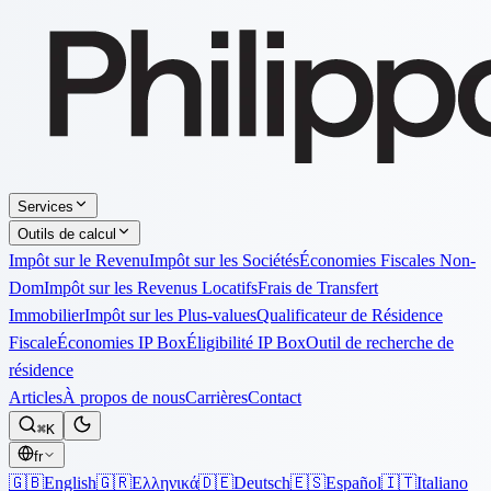
Services
Outils de calcul
Impôt sur le Revenu
Impôt sur les Sociétés
Économies Fiscales Non-
Dom
Impôt sur les Revenus Locatifs
Frais de Transfert
Immobilier
Impôt sur les Plus-values
Qualificateur de Résidence
Fiscale
Économies IP Box
Éligibilité IP Box
Outil de recherche de
résidence
Articles
À propos de nous
Carrières
Contact
⌘K
fr
🇬🇧
English
🇬🇷
Ελληνικά
🇩🇪
Deutsch
🇪🇸
Español
🇮🇹
Italiano