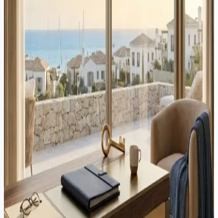
à Chypre peuvent répondre à des préoccupations légitimes, mais le
moment et la portée risquent d'envoyer un mauvais signal aux
investisseurs internationaux. Le véritable problème est l'offre de
logements, pas la demande étrangère.
Propriété
·
3 min de lecture
Copropriété de biens à Chypre : Problèmes et solutions
juridiques
À Chypre, une part importante des biens immobiliers est détenue
conjointement par deux ou plusieurs individus. Cela résulte
généralement d'héritages, de donations à parts égales, d'achats en
commun, etc. Bien que...
Propriété
·
5 min de lecture
Chypre débloque des milliers de cas bloqués de demandes
d'Acheteurs Piégés grâce à une réforme juridique historique