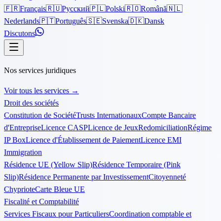
🇫🇷
Français
🇷🇺
Русский
🇵🇱
Polski
🇷🇴
Română
🇳🇱
Nederlands
🇵🇹
Português
🇸🇪
Svenska
🇩🇰
Dansk
Discutons
Nos services juridiques
Voir tous les services
→
Droit des sociétés
Constitution de Société
Trusts Internationaux
Compte Bancaire
d'Entreprise
Licence CASP
Licence de Jeux
Redomiciliation
Régime
IP Box
Licence d'Établissement de Paiement
Licence EMI
Immigration
Résidence UE (Yellow Slip)
Résidence Temporaire (Pink
Slip)
Résidence Permanente par Investissement
Citoyenneté
Chypriote
Carte Bleue UE
Fiscalité et Comptabilité
Services Fiscaux pour Particuliers
Coordination comptable et