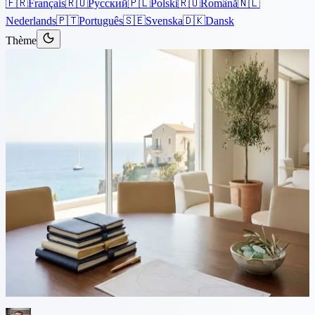
🇫🇷
Français
🇷🇺
Русский
🇵🇱
Polski
🇷🇴
Română
🇳🇱
Nederlands
🇵🇹
Português
🇸🇪
Svenska
🇩🇰
Dansk
Thème
Articles
›
Propriété
Lecture de 7 min
Transfert de propriété à
Chypre : le processus de
transfert en 5 étapes
Le processus de transfert de propriété à Chypre prend généralement
de 3 à 6 mois, de l'offre acceptée à la réception des clés. Ce guide
détaille chaque étape, y compris les délais, les coûts et ce à quoi
s'attendre.