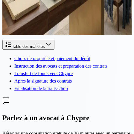
Dans un geste historique pour résoudre l'un des défis immobiliers les
plus persistants de Chypre, la Chambre des représentants a adopté à
l'unanimité une loi d'amendement qui résout efficacement des
milliers de cas d'acheteurs piégés...
Table des matières
Choix de propriété et paiement du dépôt
Instruction des avocats et préparation des contrats
Transfert de fonds vers Chypre
Après la signature des contrats
Finalisation de la transaction
Parlez à un avocat à Chypre
Réservez une consultation gratuite de 30 minutes avec un partenaire.