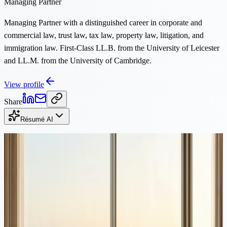
Managing Partner
Managing Partner with a distinguished career in corporate and
commercial law, trust law, tax law, property law, litigation, and
immigration law. First-Class LL.B. from the University of Leicester
and LL.M. from the University of Cambridge.
View profile
Share
Résumé AI
Continuer la lecture
Propriété
·
8 min de lecture
L'immobilier à Chypre à un tournant : les dangers de la sur-
réglementation
Les restrictions proposées sur les achats immobiliers par des non-UE